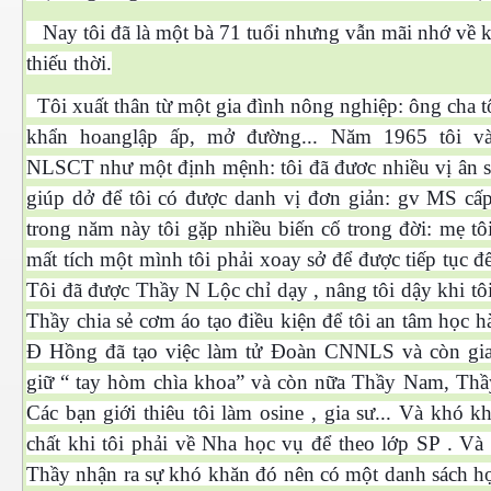
Nay tôi đã là một bà 71 tuổi nhưng vẫn mãi nhớ về k
 Nam Bộ xưa
thiếu thời.
Tôi xuất thân từ một gia đình nông nghiệp: ông cha t
khẩn hoanglập ấp, mở đường... Năm 1965 tôi và
 Biển 2015
NLSCT như một định mệnh: tôi đã đươc nhiều vị ân sư
giúp dở để tôi có được danh vị đơn giản: gv MS cấ
trong năm này tôi gặp nhiều biến cố trong đời: mẹ tô
mất tích một mình tôi phải xoay sở để được tiếp tục đ
Tôi đã được Thầy N Lộc chỉ dạy , nâng tôi dậy khi tô
Thầy chia sẻ cơm áo tạo điều kiện để tôi an tâm học 
Đ Hồng đã tạo việc làm tử Đoàn CNNLS và còn gia
giữ “ tay hòm chìa khoa” và còn nữa Thầy
Nam
, Thầ
Các bạn giới thiêu tôi làm osine , gia sư... Và khó 
chất khi tôi phải về Nha học vụ để theo lớp SP . Và
NAY
Thầy nhận ra sự khó khăn đó nên có một danh sách họ