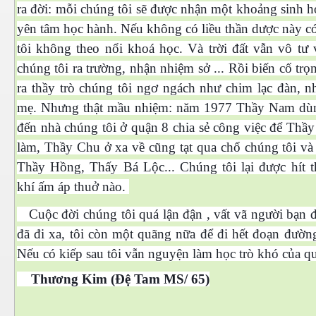
ra đời: mỗi chúng tôi sẽ được nhận một khoảng sinh h
yên tâm học hành. Nếu không có liều thần dược này c
tôi không theo nổi khoá học. Và trời đất vẫn vô tư 
chúng tôi ra trường, nhận nhiệm sở ... Rồi biến cố trọ
ra thầy trò chúng tôi ngơ ngách như chim lạc đàn, n
mẹ. Nhưng thật mầu nhiệm: năm 1977 Thầy Nam dù
đến nhà chúng tôi ở quận 8 chia sẻ công việc để Thầ
làm, Thầy Chu ở xa về cũng tạt qua chổ chúng tôi và
Thầy Hồng, Thấy Bá Lộc... Chúng tôi lại được hít 
khí ấm áp thuở nào.
Cuộc đời chúng tôi quá lận đận , vất vã người bạn đ
đã đi xa, tôi còn một quãng nữa để đi hết đoạn đường
Nếu có kiếp sau tôi vẫn nguyện làm học trò khó của q
Thương Kim (Đệ Tam MS/ 65)
ết