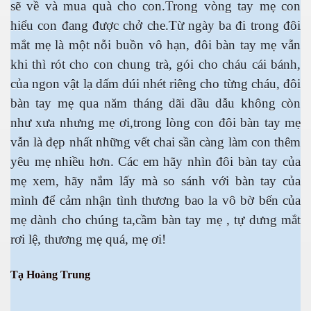
sẽ về và mua quà cho con.Trong vòng tay mẹ con
hiểu con đang được chở che.Từ ngày ba đi trong đôi
mắt mẹ là một nỗi buồn vô hạn, đôi bàn tay mẹ vẫn
khi thì rót cho con chung trà, gói cho cháu cái bánh,
của ngon vật lạ dấm dúi nhét riêng cho từng cháu, đôi
cebook
bàn tay mẹ qua năm tháng dãi dầu dẫu không còn
như xưa nhưng mẹ ơi,trong lòng con đôi bàn tay mẹ
vẫn là đẹp nhất những vết chai sần càng làm con thêm
yêu mẹ nhiều hơn. Các em hãy nhìn đôi bàn tay của
yêu
mẹ xem, hãy nắm lấy mà so sánh với bàn tay của
mình để cảm nhận tình thương bao la vô bờ bến của
mẹ dành cho chúng ta,cầm bàn tay mẹ , tự dưng mắt
rơi lệ, thương mẹ quá, mẹ ơi!
Tạ Hoàng Trung