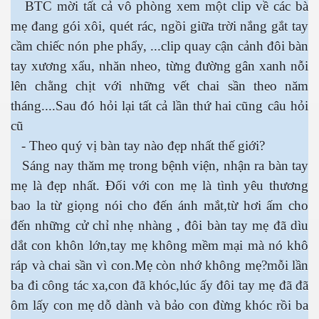
BTC mời tất cả vô phòng xem một clip về các bà
mẹ đang gói xôi, quét rác, ngồi giữa trời nắng gắt tay
cầm chiếc nón phe phẩy, ...clip quay cận cảnh đôi bàn
tay xương xẩu, nhăn nheo, từng đường gân xanh nỗi
lên chằng chịt với những vết chai sần theo năm
tháng....Sau đó hỏi lại tất cả lần thứ hai cũng câu hỏi
cũ
- Theo quý vị bàn tay nào đẹp nhất thế giới?
Sáng nay thăm mẹ trong bệnh viện, nhận ra bàn tay
mẹ là đẹp nhất. Đối với con mẹ là tình yêu thương
bao la từ giọng nói cho đến ánh mắt,từ hơi ấm cho
đến những cử chỉ nhẹ nhàng , đôi bàn tay mẹ đã dìu
dắt con khôn lớn,tay mẹ không mềm mại mà nó khô
ráp và chai sần vì con.Mẹ còn nhớ không mẹ?mỗi lần
ba đi công tác xa,con đã khóc,lúc ấy đôi tay mẹ đã đã
ết
ôm lấy con mẹ dỗ dành và bảo con đừng khóc rồi ba