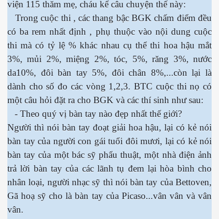
viện 115 thăm mẹ, cháu kể câu chuyện thế này:
Trong cuộc thi , các thang bậc BGK chấm điểm đều
 Nam Bộ xưa
có ba rem nhất định , phụ thuộc vào nội dung cuộc
thi mà có tỷ lệ % khác nhau cụ thể thi hoa hậu mắt
3%, mủi 2%, miệng 2%, tóc, 5%, răng 3%, nước
 Biển 2015
da10%, đôi bàn tay 5%, đôi chân 8%,...còn lại là
dành cho số đo các vòng 1,2,3. BTC cuộc thi nọ có
một câu hỏi đặt ra cho BGK và các thí sinh như sau:
- Theo quý vị bàn tay nào đẹp nhất thế giới?
Người thì nói bàn tay đoạt giải hoa hậu, lại có kẻ nói
bàn tay của người con gái tuổi đôi mươi, lại có kẻ nói
bàn tay của một bác sỹ phẩu thuật, một nhà điện ảnh
trả lời bàn tay của các lãnh tụ đem lại hòa bình cho
nhân loại, người nhạc sỹ thì nói bàn tay của Bettoven,
Gã hoạ sỹ cho là bàn tay của Picaso...vân vân và vân
NAY
vân.