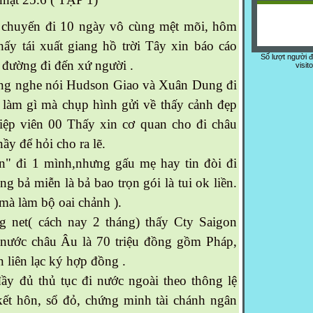
chuyến đi 10 ngày vô cùng mệt mõi, hôm
ấy tái xuất giang hồ trời Tây xin báo cáo
Số lượt người 
 đường đi đến xứ người .
visit
g nghe nói Hudson Giao và Xuân Dung đi
 làm gì mà chụp hình gửi về thấy cảnh đẹp
iệp viên 00 Thấy xin cơ quan cho đi châu
nầy để hỏi cho ra lẽ.
" đi 1 mình,nhưng gấu mẹ hay tin đòi đi
òng bả miễn là bả bao trọn gói là tui ok liền.
mà làm bộ oai chảnh ).
net( cách nay 2 tháng) thấy Cty Saigon
4 nước châu Âu là 70 triệu đồng gồm Pháp,
n liên lạc ký hợp đồng .
 đủ thủ tục đi nước ngoài theo thông lệ
kết hôn, sổ đỏ, chứng minh tài chánh ngân