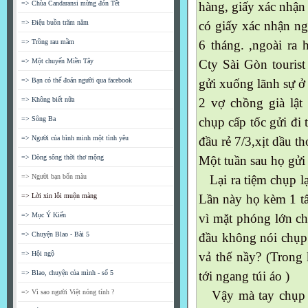
=> Chùa Candaransi mừng đón Tết
hàng, giấy xác nhận
=> Điệu buồn trăm năm
có giấy xác nhận ng
=> Trồng rau mầm
6 tháng. ,ngoài ra 
=> Một chuyến Miền Tây
Cty Sài Gòn touris
=> Bạn có thể đoán người qua facebook
gửi xuống lãnh sự ở
=> Không biết nữa
2 vợ chồng già lật
=> Sông Ba
chụp cấp tốc gửi đi 
=> Người của bình minh một tình yêu
đầu rẻ 7/3,xịt dầu 
=> Dòng sông thời thơ mộng
Một tuần sau họ gửi t
=> Người bạn bốn màu
Lại ra tiệm chụp lại
=> Lời xin lỗi muộn màng
Lần này họ kèm 1 tấ
=> Mục Ý Kiến
vì mặt phóng lớn ch
=> Chuyện Blao - Bài 5
đầu không nói chụp 
=> Hội ngộ
vả thế nầy? (Trong
=> Blao, chuyện của mình - số 5
tới ngang túi áo )
=> Vì sao người Việt nóng tính ?
Vậy mà tay chụp h