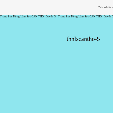
This website w
Trung hoc Nông Lâm Súc CẦN THƠ- Quyển 5 _Trung hoc Nông Lâm Súc CẦN THƠ- Quyển 
thnlscantho-5