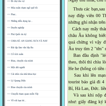
=> Đi chợ cho vợ
=> Mùa xuân chạm ngõ quê tôi
Thưa các bạn,sau 
=> Phẹc..
nay điệp viên 00 Th
=> Những điều đọng lại...
những ghi nhận trên
=> Duyên nghiệp
Cách nay mấy thán
=> Phú Quốc du ký
châu Âu không biết
=> CHIA SẺ: AN GIANG XƯA VÀ NAY
quá chừng vì vậy đ
=> Bài tập làm văn lớp Ba
Âu truy tìm 2 "tên" 
=> Cổ tích xuân
Ban đầu định "lén
=> Blao, chuyện của mình
theo, thôi thì chìu l
=> Một đời người
He he (hổng có tiền 
=> Cái nhìn của nhà khoa học
Sau khi lên mạng 
=> Lý Quang Diệu
tourist báo giá đi 
=> Blao chuyện của mình
Bỉ, Hà Lan, Đức. liề
=> Chuyến tham quan miền Tây
Và sau khi nộp đầy
=> Về với bạn bè...
như: giấy đăng ký 