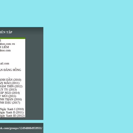
IÊN TẬP
I
ahoo.com.vn
 LIÊM
ahoo.com
ail.com
TRẦN ĐĂNG HỒNG
ANH DẦN (2010)
ÂN MÃO (2011)
HÂM THÌN (2012)
UÝ TỴ (2013)
IÁP NGỌ (2014)
 MÙI (2015)
ÍNH THÂN (2016)
INH DẬU (2017)
 Ngày Xanh I (2010)
gày Xanh II (2011)
gày Xanh III (2012)
ook.com/groups/124948084959931/