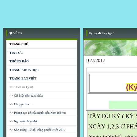
QUYỂN 5
Ký Sự đi Tây tập 1
TRANG CHỦ
TIN TỨC
16/7/2017
THÔNG BÁO
TRANG KHOA HỌC
TRANG BẠN VIẾT
(Ký
=> Thiên du ký sự
=> Ôi! Một đêm giao thừa
=> Chuyện Blao...
=> Phong tục Tết của người dân Nam Bộ xưa
TÂY DU KÝ ( KÝ 
=> Ngụ ngôn hiện đại
NGÀY 1,2,3 Ở PHÁP
=> Sóc Trăng: Lễ hội cúng phước Biển 2015
Ngày thứ nhất, chủ n