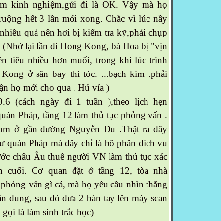
ăm kinh nghiệm,gửi đi là OK. Vậy mà họ
ruộng hết 3 lần mới xong. Chắc vì lúc nầy
nhiều quá nên hơi bị kiểm tra kỹ,phải chụp
 (Nhớ lại lần đi Hong Kong, bà Hoa bị "vịn
ền tiêu nhiều hơn muối, trong khi lúc trình
Kong ở sân bay thì tóc. ...bạch kim .phải
n họ mới cho qua . Hú vía )
 (cách ngày đi 1 tuần ),theo lịch hẹn
uán Pháp, tầng 12 làm thủ tục phỏng vấn .
com ở gần đường Nguyễn Du .Thật ra đây
sự quán Pháp mà đây chỉ là bộ phận dịch vụ
ước châu Âu thuê người VN làm thủ tục xác
n cuối. Cơ quan đặt ở tầng 12, tòa nhà
phỏng vấn gì cả, mà họ yêu cầu nhìn thẳng
n dung, sau đó đưa 2 bàn tay lên máy scan
 gọi là làm sinh trắc học)