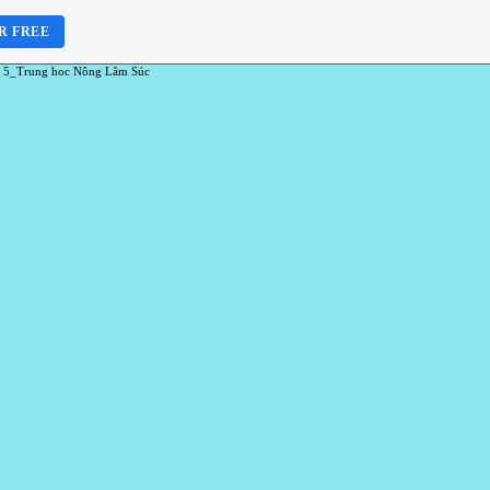
R FREE
 5_Trung hoc Nông Lâm Súc