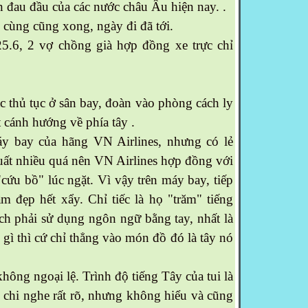
n đau đầu của các nước châu Âu hiện nay. .
i cùng cũng xong, ngày đi đã tới.
25.6, 2 vợ chồng già hợp đồng xe trực chỉ
c thủ tục ở sân bay, đoàn vào phòng cách ly
 cánh hướng về phía tây .
 bay của hãng VN Airlines, nhưng có lẻ
uất nhiều quá nên VN Airlines hợp đồng với
cứu bồ" lúc ngặt. Vì vậy trên máy bay, tiếp
ầm đẹp hết xẩy. Chỉ tiếc là họ "trăm" tiếng
h phải sử dụng ngôn ngữ bằng tay, nhất là
ì thì cứ chỉ thẳng vào món đồ đó là tây nó
ông ngoại lệ. Trình độ tiếng Tây của tui là
 chi nghe rất rõ, nhưng không hiểu và cũng