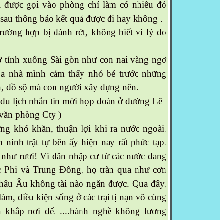
i được gọi vào phòng chỉ làm có nhiêu đó
y sau thông bảo kết quả được đi hay không .
ường hợp bị đánh rớt, không biết vì lý do
tỉnh xuống Sài gòn như con nai vàng ngơ
òa nhà mình cảm thấy nhỏ bé trước những
ớn, đồ sộ mà con người xây dựng nên.
u lịch nhắn tin mời họp đoàn ở đường Lê
ở văn phòng Cty )
 khó khăn, thuận lợi khi ra nước ngoài.
n ninh trật tự bên ấy hiện nay rất phức tạp.
 như rươi! Vì dân nhập cư từ các nước đang
ắc Phi và Trung Đông, họ tràn qua như cơn
châu Âu không tài nào ngăn được. Qua đây,
àm, điều kiện sống ở các trại tị nạn vô cùng
ra khắp nơi để. ....hành nghề không lương