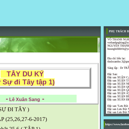
PHỤ TRÁCH B
VÕ THANH NGH
vothanhnghiag@y
NGUYỄN THANH
huunghi68dvb@y
Địa chỉ liên lạc:
thnlscantho.3@gm
Sáng lập : Dr 
TÂY DU KÝ
Đặc San:
Đặc san XUÂN C
 Sự đi Tây tập 1)
Đặc san XUÂN T
Đặc san XUÂN N
Đặc san XUÂN Q
Đặc san XUÂN G
Đặc san XUÂN ẤT
-
-
Đặc san XUÂN B
Lê Xuân Sang
Đặc san XUÂN Đ
Đặc san "Lưu Bút
SỰ ĐI TÂY )
Đặc san Lưu Bút N
Đặc san Lưu Bút N
 (25,26,27-6-2017)
https://www.faceb
hật 25.6 ( TẬP 1)