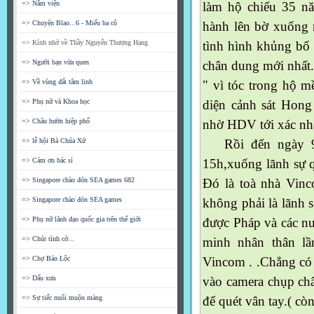
=> Nằm viện
làm hộ chiếu 35 n
=> Chuyện Blao...6 - Miếu ba cô
hành lên bờ xuống 
=> Kính nhớ về Thầy Nguyễn Thượng Hạng
tình hình khủng bố 
=> Người bạn vừa quen
chân dung mới nhất.
=> Về vùng đất tâm linh
" vì tóc trong hộ m
=> Phụ nữ và Khoa học
diện cảnh sát Hong 
=> Châu hườn hiệp phố
nhờ HDV tới xác nhậ
=> lễ hội Bà Chúa Xứ
Rồi đến ngày 9.6
=> Cám ơn bác sỉ
15h,xuống lãnh sự q
=> Singapore chào đón SEA games 682
Đó là toà nhà Vin
=> Singapore chào đón SEA games
không phải là lãnh 
=> Phụ nữ lãnh đạo quốc gia trên thế giới
được Pháp và các n
=> Chút tình cờ...
minh nhân thân lầ
=> Chợ Bảo Lộc
Vincom . .Chẳng có 
=> Dấu xưa
vào camera chụp châ
=> Sự tiếc nuối muộn màng
để quét vân tay.( còn