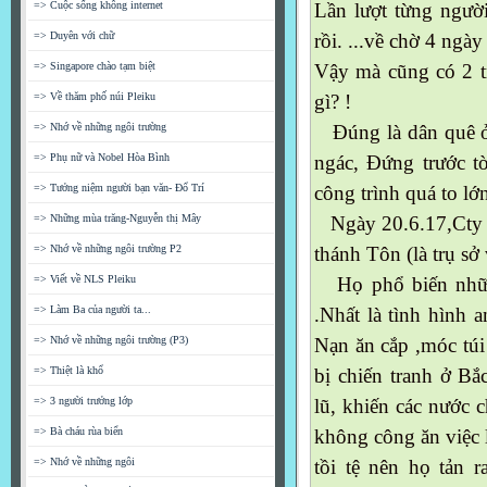
=> Cuộc sống không internet
Lần lượt từng ngườ
=> Duyên với chữ
rồi. ...về chờ 4 ngà
=> Singapore chào tạm biệt
Vậy mà cũng có 2 tr
=> Về thăm phố núi Pleiku
gì? !
=> Nhớ về những ngôi trường
Đúng là dân quê ở 
=> Phụ nữ và Nobel Hòa Bình
ngác, Đứng trước t
=> Tưởng niệm người bạn văn- Đổ Trí
công trình quá to l
=> Những mùa trăng-Nguyễn thị Mây
Ngày 20.6.17,Cty d
=> Nhớ về những ngôi trường P2
thánh Tôn (là trụ s
=> Viết về NLS Pleiku
Họ phổ biến những
=> Làm Ba của người ta...
.Nhất là tình hình a
=> Nhớ về những ngôi trường (P3)
Nạn ăn cắp ,móc túi
=> Thiệt là khổ
bị chiến tranh ở B
=> 3 người trưởng lớp
lũ, khiến các nước 
=> Bà cháu rùa biển
không công ăn việc l
=> Nhớ về những ngôi
tồi tệ nên họ tản 