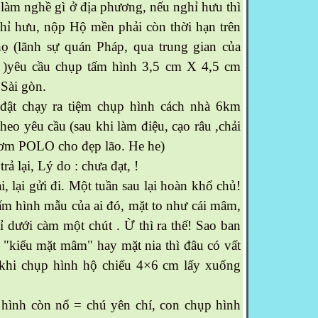
 làm nghề gì ở địa phương, nếu nghỉ hưu thì
hỉ hưu, nộp Hộ mền phải còn thời hạn trên
họ (lãnh sự quán Pháp, qua trung gian của
t )yêu cầu chụp tấm hình 3,5 cm X 4,5 cm
 Sài gòn.
 đật chạy ra tiệm chụp hình cách nhà 6km
theo yêu cầu (sau khi làm điệu, cạo râu ,chải
thơm POLO cho đẹp lão. He he)
rả lại, Lý do : chưa đạt, !
, lại gửi đi. Một tuần sau lại hoàn khổ chủ!
m hình mẫu của ai đó, mặt to như cái mâm,
ỉ dưới càm một chút . Ừ thì ra thế! Sao ban
"kiểu mặt mâm" hay mặt nia thì đâu có vất
 khi chụp hình hộ chiếu 4×6 cm lấy xuống
ình còn nổ = chú yên chí, con chụp hình