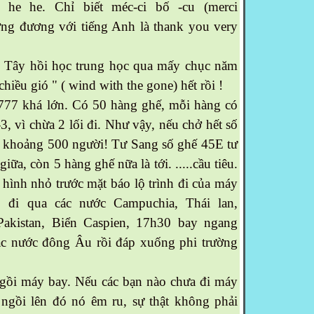
c he he. Chỉ biết méc-ci bố -cu (merci
ơng đương với tiếng Anh là thank you very
 Tây hồi học trung học qua mấy chục năm
hiều gió " ( wind with the gone) hết rồi !
7 khá lớn. Có 50 hàng ghế, mỗi hàng có
3, vì chừa 2 lối đi. Như vậy, nếu chở hết số
c khoảng 500 người! Tư Sang số ghế 45E tư
ữa, còn 5 hàng ghế nữa là tới. .....cầu tiêu.
nh nhỏ trước mặt báo lộ trình đi của máy
 đi qua các nước Campuchia, Thái lan,
kistan, Biển Caspien, 17h30 bay ngang
c nước đông Âu rồi đáp xuống phi trường
ngồi máy bay. Nếu các bạn nào chưa đi máy
 ngồi lên đó nó êm ru, sự thật không phải