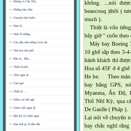
=> Hương vị Cần Thơ..
không. ...nói đượ
=> Những bàn chân
beaucouq )thôi ( tư
=> Chuyện tình buồn
much ).
=> Nhớ về ..
Thiệt là vốn tiếng
=> Nhớ về những...
bây giờ " cuốn theo c
=> Còn đâu nữa những tà áo dài
Máy bay Boeing 77
=> Nhà hoa trên phố
10 ghế sắp theo 3-4-
=> Bầu ơi...Bầu....
hành khách thì đượ
=> Thiệt là khổ..
Hoa số 45F ở 4 ghế gi
=> Thôi nghĩ đi...
He he. Theo màn hì
=> Chợ quê
bay bằng GPS, nó
=> Thiệt là ...
Myanma, Ấn Độ, Pa
=> Niềm vui bất ngờ
Thổ Nhĩ Kỳ, qua cá
=> Chim mồi ngày ấy
De Gaulle ( Pháp ).
=> Hồi Ký (3) Thôi nghĩ...
Lại nói về chuyện 
=> Bạn biết gì về dầu dừa
bay chắc nghĩ rằng