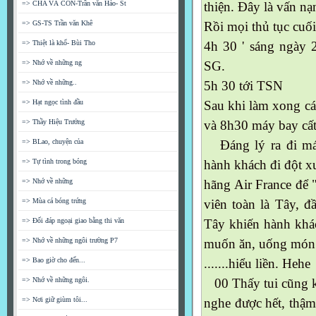
=> CHA VÀ CON-Trần văn Hảo- St
thiện. Đây là vấn nạ
=> GS-TS Trần văn Khê
Rồi mọi thủ tục cuố
=> Thiệt là khổ- Bùi Tho
4h 30 ' sáng ngày 
=> Nhớ về những ng
SG.
=> Nhớ về những..
5h 30 tới TSN
=> Hạt ngọc tình đầu
Sau khi làm xong cá
=> Thầy Hiệu Trưởng
và 8h30 máy bay cất
=> BLao, chuyện của
Đáng lý ra đi máy
=> Tự tình trong bóng
hành khách đi đột x
=> Nhớ về những
hãng Air France để "
=> Mùa cá bóng trứng
viên toàn là Tây, đ
=> Đối đáp ngoại giao bằng thi văn
Tây khiến hành khác
=> Nhớ về những ngôi trường P7
muốn ăn, uống món g
=> Bao giờ cho đến...
.......hiểu liền. Hehe
=> Nhớ về những ngôi.
00 Thấy tui cũng kh
=> Nơi giữ giùm tôi...
nghe được hết, thậm