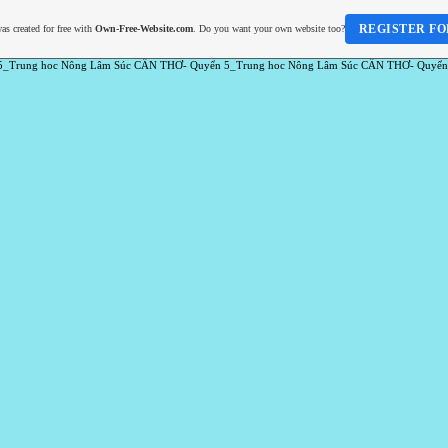
REGISTER FO
as created for free with
Own-Free-Website.com
. Do you want your own website too?
5_Trung hoc Nông Lâm Súc CẦN THƠ- Quyển 5_Trung hoc Nông Lâm Súc CẦN THƠ- Quyển