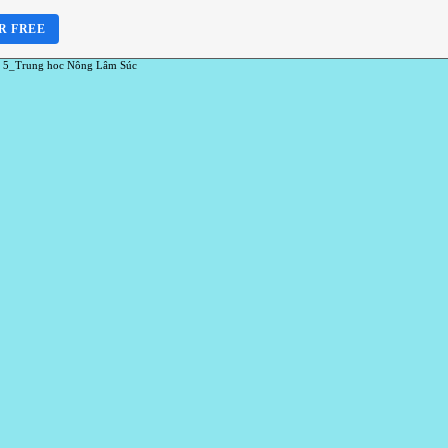
R FREE
 5_Trung hoc Nông Lâm Súc