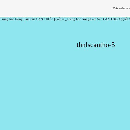
This website w
Trung hoc Nông Lâm Súc CẦN THƠ- Quyển 5 _Trung hoc Nông Lâm Súc CẦN THƠ- Quyển 
thnlscantho-5