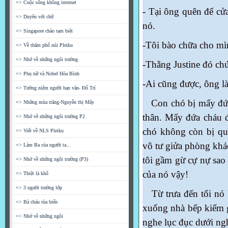
=> Cuộc sống không internet
- Tại ông quên để cử
=> Duyên với chữ
nó.
=> Singapore chào tạm biệt
-Tôi bào chữa cho mi
=> Về thăm phố núi Pleiku
=> Nhớ về những ngôi trường
-Thằng Justine đó chứ
=> Phụ nữ và Nobel Hòa Bình
-Ai cũng được, ông là
=> Tưởng niệm người bạn văn- Đổ Trí
Con chó bị mấy đứ
=> Những mùa trăng-Nguyễn thị Mây
thân
.
Mấy đứa cháu đ
=> Nhớ về những ngôi trường P2
chó không còn bị qu
=> Viết về NLS Pleiku
vô tư giửa phòng khác
=> Làm Ba của người ta...
tôi gầm gừ cự nự sao 
=> Nhớ về những ngôi trường (P3)
của nó vậy!
=> Thiệt là khổ
=> 3 người trưởng lớp
Từ trưa đến tối nó 
=> Bà cháu rùa biển
xuống nhà bếp kiếm 
=> Nhớ về những ngôi
nghe lục đục dưới ngh