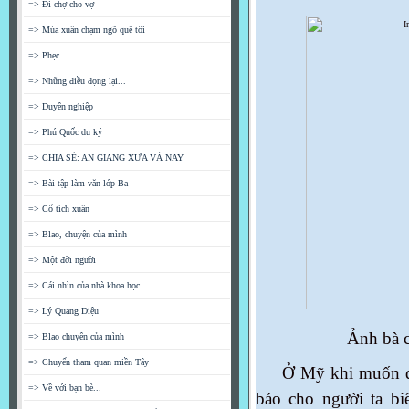
=> Đi chợ cho vợ
=> Mùa xuân chạm ngõ quê tôi
=> Phẹc..
=> Những điều đọng lại...
=> Duyên nghiệp
=> Phú Quốc du ký
=> CHIA SẺ: AN GIANG XƯA VÀ NAY
=> Bài tập làm văn lớp Ba
=> Cổ tích xuân
=> Blao, chuyện của mình
=> Một đời người
=> Cái nhìn của nhà khoa học
=> Lý Quang Diệu
Ảnh bà 
=> Blao chuyện của mình
=> Chuyến tham quan miền Tây
Ở Mỹ khi muốn đế
=> Về với bạn bè...
báo cho người ta biê