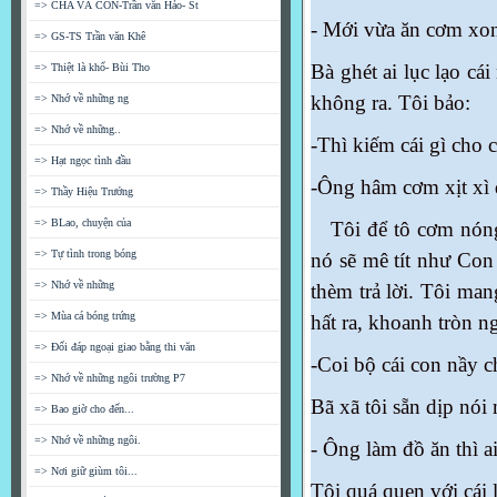
=> CHA VÀ CON-Trần văn Hảo- St
- Mới
vừa
ăn cơm xong 
=> GS-TS Trần văn Khê
Bà ghét ai lục lạo cái
=> Thiệt là khổ- Bùi Tho
không ra. Tôi bảo:
=> Nhớ về những ng
=> Nhớ về những..
-Thì kiếm cái gì cho
=> Hạt ngọc tình đầu
-Ông hâm cơm xịt xì d
=> Thầy Hiệu Trưởng
=> BLao, chuyện của
Tôi để tô cơm nóng xi
=> Tự tình trong bóng
nó sẽ mê tít như Co
=> Nhớ về những
thèm trả lời. Tôi mang
=> Mùa cá bóng trứng
hất ra, khoanh tròn ng
=> Đối đáp ngoại giao bằng thi văn
-Coi bộ cái con nầy c
=> Nhớ về những ngôi trường P7
Bã xã tôi sẵn dịp nói 
=> Bao giờ cho đến...
=> Nhớ về những ngôi.
- Ông làm đồ ăn thì a
=> Nơi giữ giùm tôi...
Tôi quá quen với cái l