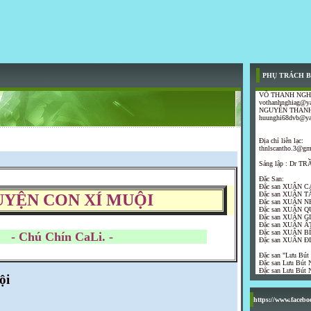
PHỤ TRÁCH B
VÕ THANH NGH
vothanhnghiag@y
NGUYỄN THANH
huunghi68dvb@y
Địa chỉ liên lạc:
thnlscantho.3@gm
Sáng lập : Dr 
Đặc San:
Đặc san XUÂN C
Đặc san XUÂN T
YỆN CON XÍ MUỘI
Đặc san XUÂN N
Đặc san XUÂN Q
Đặc san XUÂN G
Đặc san XUÂN ẤT
Đặc san XUÂN B
 Chín CaLi. -
Đặc san XUÂN Đ
Đặc san "Lưu Bút
Đặc san Lưu Bút N
Đặc san Lưu Bút N
̣i
https://www.faceb