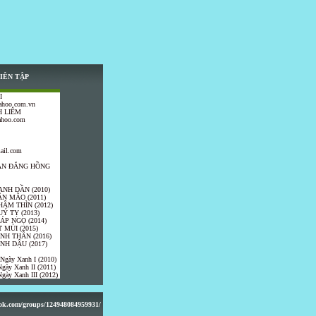
IÊN TẬP
I
ahoo.com.vn
 LIÊM
ahoo.com
ail.com
TRẦN ĐĂNG HỒNG
ANH DẦN (2010)
ÂN MÃO (2011)
HÂM THÌN (2012)
UÝ TỴ (2013)
IÁP NGỌ (2014)
 MÙI (2015)
ÍNH THÂN (2016)
INH DẬU (2017)
 Ngày Xanh I (2010)
gày Xanh II (2011)
gày Xanh III (2012)
ook.com/groups/124948084959931/