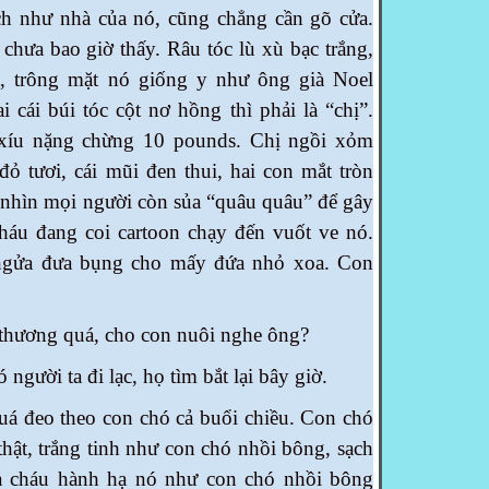
 như nhà của nó, cũng chẳng cần gõ cửa.
ôi chưa bao giờ thấy. Râu tóc lù xù bạc trắng,
t, trông mặt nó giống y như ông già Noel
cái búi tóc cột nơ hồng thì phải là “chị”.
 xíu nặng chừng 10 pounds. Chị ngồi xỏm
̉i đỏ tươi, cái mũi đen thui, hai con mắt tròn
 nhìn mọi người còn sủa “quâu quâu” để gây
cháu đang coi cartoon chạy đến vuốt ve nó.
ngửa đưa bụng cho mấy đứa nhỏ xoa. Con
ễ thương quá, cho con nuôi nghe ông?
người ta đi lạc, họ tìm bắt lại bây giờ.
 đeo theo con chó cả buổi chiều. Con chó
thật, trắng tinh như con chó nhồi bông, sạch
a cháu hành hạ nó như con chó nhồi bông