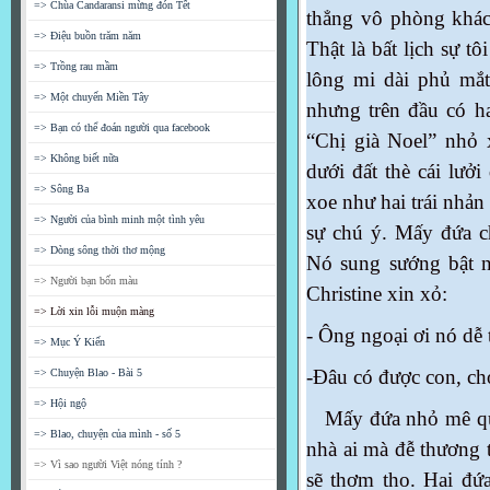
=> Chùa Candaransi mừng đón Tết
thẳng vô phòng khách
=> Điệu buồn trăm năm
Thật là bất lịch sự t
=> Trồng rau mầm
lông mi dài phủ mắ
=> Một chuyến Miền Tây
nhưng trên đầu có hai 
=> Bạn có thể đoán người qua facebook
“Chị già Noel” nhỏ
=> Không biết nữa
dưới đất thè cái lươ
=> Sông Ba
xoe như hai trái nhản
=> Người của bình minh một tình yêu
sự chú ý. Mấy đứa 
=> Dòng sông thời thơ mộng
Nó sung sướng bật 
=> Người bạn bốn màu
Christine xin xỏ:
=> Lời xin lỗi muộn màng
- Ông ngoại ơi nó d
=> Mục Ý Kiến
-Đâu có được con, chó 
=> Chuyện Blao - Bài 5
=> Hội ngộ
Mấy đứa nhỏ mê quá
=> Blao, chuyện của mình - số 5
nhà ai mà đễ thương 
=> Vì sao người Việt nóng tính ?
sẽ thơm tho. Hai đứ