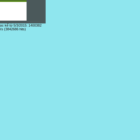
đọc kể từ 5/3/2015: 1400382
ors (3842686 hits)