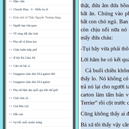
=> Nằm viện
thật, đứa ẳm đứa bồ
=> Chuyện Blao...6 - Miếu ba cô
bắt ăn. Chúng vào ph
=> Kính nhớ về Thầy Nguyễn Thượng Hạng
bắt con chó ngủ. Ban
=> Người bạn vừa quen
còn chịu nỗi nữa no
=> Về vùng đất tâm linh
mấy đứa cháu:
=> Phụ nữ và Khoa học
-Tụi bây vừa phải thôi
=> Châu hườn hiệp phố
=> lễ hội Bà Chúa Xứ
Lời hăm he có kết qu
=> Cám ơn bác sỉ
Cả buổi chiều không t
=> Singapore chào đón SEA games 682
thấy lo. Nó không có 
=> Singapore chào đón SEA games
trả nó lại cho người 
=> Phụ nữ lãnh đạo quốc gia trên thế giới
carton làm tấm bản 
=> Chút tình cờ...
Terrier” rồi cột trước
=> Chợ Bảo Lộc
Cũng không thấy ai đê
=> Dấu xưa
=> Sự tiếc nuối muộn màng
Bà xã tôi thấy vậy cằ