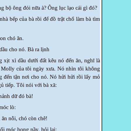
bộ ông đói nữa à? Ông lục lạo cái gì đó?
 nhà bếp của bà rồi để đồ trật chổ làm bà tìm
 con chó ăn.
ầu cho nó. Bà ra lịnh
̣t xì dầu dưới đất kêu nó đến ăn, nghĩ là
n Molly của tôi ngày xưa. Nó nhìn tôi không
 đến tận nơi cho nó. Nó hửi hửi rồi lấy mỏ
ủ tiếp. Tôi nó
i với bà xã:
hảnh dữ đó bà!
móc lò:
i ăn nỗi, chó còn chê!
ối móc họng nầy, hỏi lại: