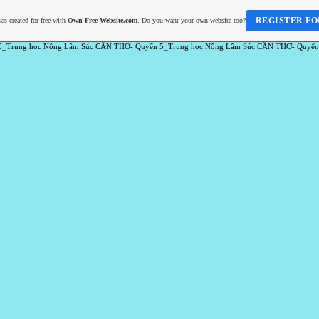
REGISTER FO
as created for free with
Own-Free-Website.com
. Do you want your own website too?
5_Trung hoc Nông Lâm Súc CẦN THƠ- Quyển 5_Trung hoc Nông Lâm Súc CẦN THƠ- Quyển