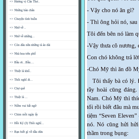
=> Hương vị Cần Thơ..
- Vậy cho nó ăn gì?
=> Những bàn chân
=> Chuyện tình buồn
- Thì ông hỏi nó, sau l
=> Nhớ về ..
Tôi đến bên nó làm q
=> Nhớ về những...
-Vậy thưa cô nương
,
=> Còn đâu nữa những tà áo dài
=> Nhà hoa trên phố
Con chó không trả lời
=> Bầu ơi...Bầu....
-Chó Mỹ
thì
ăn đồ Mỹ
=> Thiệt là khổ..
Tôi thấy bà có lý. 
=> Thôi nghĩ đi...
rầy hoài cũng đáng
=> Chợ quê
Nam. Chó Mỹ thì thíc
=> Thiệt là ...
tối rồi biết đâu mà 
=> Niềm vui bất ngờ
tiệm “Seven Eleven” 
=> Chim mồi ngày ấy
nó. Nó cũng hửi hửi
=> Hồi Ký (3) Thôi nghĩ...
thầm trong bụng:
=> Bạn biết gì về dầu dừa