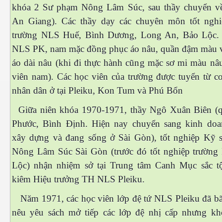
khóa 2 Sư phạm Nông Lâm Súc, sau thầy chuyển 
An Giang). Các thầy dạy các chuyên môn tốt nghi
trường NLS Huế, Bình Dương, Long An, Bảo Lộc.
NLS PK, nam mặc đồng phục áo nâu, quần đậm màu 
áo dài nâu (khi đi thực hành cũng mặc sơ mi màu nâ
viên nam). Các học viên của trường được tuyển từ c
nhân dân ở tại Pleiku, Kon Tum và Phú Bổn
Giữa niên khóa 1970-1971, thầy Ngô Xuân Biên (
Phước, Bình Định. Hiện nay chuyển sang kinh do
ượng Hạng
xây dựng và đang sống ở Sài Gòn), tốt nghiệp Kỹ 
Nông Lâm Súc Sài Gòn (trước đó tốt nghiệp trườn
Lộc) nhận nhiệm sở tại Trung tâm Canh Mục sắc tộ
kiêm Hiệu trưởng TH NLS Pleiku.
Năm 1971, các học viên lớp đệ tứ NLS Pleiku đã bã
nêu yêu sách mở tiếp các lớp đệ nhị cấp nhưng k