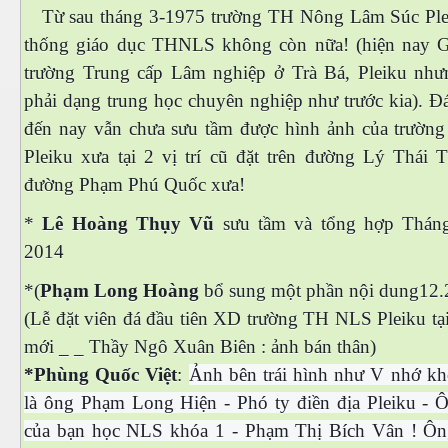
Từ sau tháng 3-1975 trường TH Nông Lâm Súc Ple
thống giáo dục THNLS không còn nữa! (hiện nay G
trường Trung cấp Lâm nghiệp ở Trà Bá, Pleiku nh
phải dạng trung học chuyên nghiệp như trước kia). Đá
đến nay vẫn chưa sưu tầm được hình ảnh của trườ
Pleiku xưa tại 2 vị trí cũ đặt trên đường Lý Thái T
đường Phạm Phú Quốc xưa!
*
Lê Hoàng Thụy Vũ
sưu tầm và tổng hợp Thán
2014
*(
Phạm Long Hoàng
bổ sung một phần nội dung12.
(Lễ đặt viên đá đầu tiên XD trường TH NLS Pleiku tạ
mới _ _ Thầy Ngô Xuân Biên : ảnh bán thân)
*Phùng Quốc Việt
:
Ảnh bên trái hình như V nhớ kh
là ông Phạm Long Hiện - Phó ty điền địa Pleiku - Ô
của bạn học NLS khóa 1 - Phạm Thị Bích Vân ! Ôn