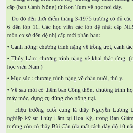
cấp (ban Canh Nông) từ Kon Tum về học nơi đây.
Do đó đến thời điểm tháng 3-1975 trường có đủ các l
6 đến lớp 11. Các học viên các lớp đệ nhất cấp NL
môn cơ sở đến đệ nhị cấp mới phân ban:
• Canh nông: chương trình nặng về trồng trọt, canh tá
• Thủy Lâm: chương trình nặng về khai thác rừng. (c
n
học viên Nam )
• Mục súc : chương trình nặng về chăn nuôi, thú y.
• Về sau mới có thêm ban Công thôn, chương trình họ
máy móc, dụng cụ dùng cho nông trại.
Hiệu trưởng cuối cùng là thầy Nguyễn Lương D
nghiệp kỹ sư Thủy Lâm tại Hoa Kỳ, trong Ban Giám
trường còn có thầy Bùi Cần (đã mất cách đây độ 10 nă