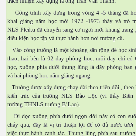
trách nhiệm xây dựng là ông Trần Văn Thánh.
Công trình xây dựng trong vòng 4 -5 tháng đã ho
khai giảng năm học mới 1972 -1973 thầy và trò 
NLS Pleiku đã chuyển sang cơ ngơi mới khang trang ,
điều kiện học tập và thực hành hơn nơi trường cũ.
Vào cổng trường là một khoảng sân rộng để học sinh
thao, hai bên là 02 dãy phòng học, mỗi dãy chỉ có
 Trí
học, xuống phía dưới thung lũng là dãy phòng ban 
và hai phòng học nằm giăng ngang.
Mây
Trường được xây dựng chạy dài theo triền đồi , theo
kiến trúc của trường NLS Bảo Lộc (vì thầy Biên
trường THNLS trường B’Lao).
Đi dọc xuống phía dưới ngọn đồi này có con suố
chảy qua, đây là vị trí thuận lợi để có đủ nước tướ
)
việc thực hành canh tác. Thung lũng phía sau trường