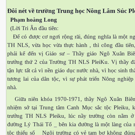
Đôi nét về trường Trung học Nông Lâm Súc Pl
 Nam Bộ xưa
Phạm hoàng Long
(Lời Tri Ân đầu tiên:
Để có được cơ ngơi rộng rãi, đúng nghĩa là một ng
 Biển 2015
TH NLS, vừa học vừa thực hành , thì công đầu tiên,
phải kể đến vị Giáo sư – Thầy giáo Ngô Xuân Bi
trưởng thứ 2 của Trường TH NLS PleiKu. Vị thầy đã
tận lực tất cả vì nền giáo dục nước nhà, vì học sinh th
tương lai của dân tộc, vì sự phát triển Nông nghiệp
nhà.
Giữa niên khóa 1970-1971, thầy Ngô Xuân Biên
nhiệm sở tại Trung tâm Canh Mục sắc tộc Pleiku, 
trưởng TH NLS Pleiku, lúc nầy trường còn nằm ở
đường Lý Thái Tổ _ bên kia đường là một làng của 
NAY
tộc thiểu số _ Ngôi trường có vẻ tạm bợ không đúng