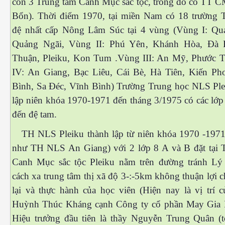
còn 3 Trung tâm Canh Mục sắc tộc, trong đó có TT 
Bổn). Thời điểm 1970, tại miền Nam có 18 trường 
đệ nhất cấp Nông Lâm Súc tại 4 vùng (Vùng I: Q
Quảng Ngãi, Vùng II: Phú Yên, Khánh Hòa, Đà L
Thuận, Pleiku, Kon Tum .Vùng III: An Mỹ, Phước 
cebook
IV: An Giang, Bạc Liêu, Cái Bè, Hà Tiên, Kiến Ph
Bình, Sa Đéc, Vĩnh Bình) Trường Trung học NLS Ple
lập niên khóa 1970-1971 đến tháng 3/1975 có các lớp 
đến đệ tam.
yêu
TH NLS Pleiku thành lập từ niên khóa 1970 -1971
như TH NLS An Giang) với 2 lớp 8 A và B đặt tại 
Canh Mục sắc tộc Pleiku nằm trên đường tránh Lý
cách xa trung tâm thị xã độ 3-:-5km không thuận lợi c
lại và thực hành của học viên (Hiện nay là vị trí c
Huỳnh Thúc Kháng cạnh Công ty cổ phần May Gia La
Hiệu trưởng đầu tiên là thầy Nguyễn Trung Quân (t