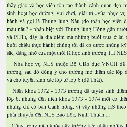
thầy giáo và học viên tôn tạo thành cảnh quan đẹp m
sinh hoạt học đường, vui chơi, giải trí...vừa phục vụ
hành và gọi là Thung lũng Nâu (do toàn học viên 
màu nâu? - phân biệt với Thung lũng Hồng gần trườ
và PHT), đây là địa điểm mà những buổi trưa ở lại t
buổi chiều thực hành) chúng tôi đã có được những kỷ
sắc, đáng nhớ của một thời là học sinh trường TH NLS
Nha học vụ NLS thuộc Bộ Giáo dục VNCH đã 
trường, sau đó đồng ý cho trường mở thêm các lớp đ
và cho tuyển sinh các lớp từ lớp 6 (đệ Thất).
Niên khóa 1972 - 1973 trường đã tuyển sinh thêm
lớp 8, nhưng đến niên khóa 1973 - 1974 mới có thê
nhưng chỉ có ban Canh nông, vì vậy những HS theo
phải chuyển đến NLS Bảo Lộc, Ninh Thuận ...
Cũng trong niên khóa nầy trường tiếp nhận những 