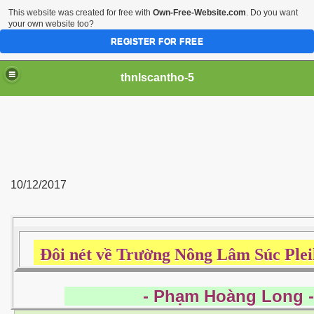
This website was created for free with
Own-Free-Website.com
. Do you want
your own website too?
REGISTER FOR FREE
thnlscantho-5
10/12/2017
Đôi nét về Trường Nông Lâm Súc Ple
- Phạm Hoàng Long -