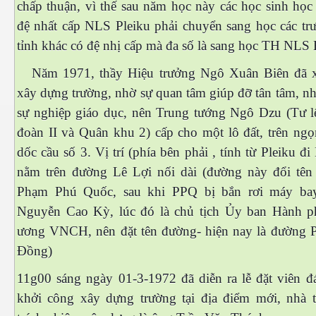
chấp thuận, vì thế sau năm học này các học sinh họ
đệ nhất cấp NLS Pleiku phải chuyển sang học các t
tỉnh khác có đệ nhị cấp mà đa số là sang học TH NLS
Năm 1971, thầy Hiệu trưởng Ngô Xuân Biên đã x
es 682
xây dựng trường, nhờ sự quan tâm giúp đỡ tân tâm, nhi
es
sự nghiệp giáo dục, nên Trung tướng Ngô Dzu (Tư 
đoàn II và Quân khu 2) cấp cho một lô đất, trên ngọ
thế giới
dốc cầu số 3. Vị trí (phía bên phải , tính từ Pleiku 
nằm trên đường Lê Lợi nối dài (đường này đổi tên
Phạm Phú Quốc, sau khi PPQ bị bắn rơi máy bay
Nguyễn Cao Kỳ, lúc đó là chủ tịch Ủy ban Hành p
ương VNCH, nên đặt tên đường- hiện nay là đường
Đồng)
11g00 sáng ngày 01-3-1972 đã diễn ra lễ đặt viên đá
khởi công xây dựng trường tại địa điểm mới, nhà 