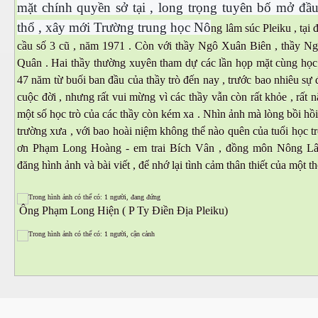
mặt chính quyền sở tại , long trọng tuyên bố mở đầ
thổ , xây mới Trường trung học Nô
ng lâm súc Pleiku , tại 
cầu số 3 cũ , năm 1971 . Còn với thầy Ngô Xuân Biên , thầy N
Quân . Hai thầy thường xuyên tham dự các lần họp mặt cùng học t
47 năm từ buối ban đầu của thầy trò đến nay , trước bao nhiêu sự 
cuộc đời , nhưng rất vui mừng vì các thầy vẫn còn rất khỏe , rất n
một số học trò của các thầy còn kém xa . Nhìn ảnh mà lòng bồi hồi
trường xưa , với bao hoài niệm không thể nào quên của tuổi học t
ơn Phạm Long Hoàng - em trai Bích Vân , đồng môn Nông Lâ
đăng hình ảnh và bài viết , để nhớ lại tình cảm thân thiết của một th
Ông Phạm Long Hiện ( P Ty Điền Địa Pleiku)