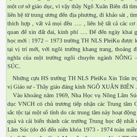
một cơ sở giáo dục, vì vậy thầy Ngô Xuân Biên đã tì
liên hệ từ trung ương đến địa phương, đi khảo sát , tì
thích hợp , vất vả mọi đều …. , liên hệ tất cả các c
quan để xin đất đai, kinh phí …. Để đến ngày khai g
học mới : 1972 – 1973 trường TH NLS PleiKu được k
tại vị trí mới, với ngôi trường khang trang, thoáng
nghĩa của một trường ngôi chuyên ngành NÔNG
SÚC.
Những cựu HS trường TH NLS PleiKu Xin Trân trọ
vị Giáo sư - Thầy giáo đáng kính NGÔ XUÂN BIÊN ..
Vào khoảng năm 1969, Nha Học vụ Nông Lâm Súc
dục VNCH có chủ trương tiếp nhận các Trung tâm
sắc tộc tại một số tỉnh do các trung tâm này hoạt độn
quả và cải biến thành các trường Trung học đệ nhất
ết
Lâm Súc (do đó đến niên khóa 1973 - 1974 toàn miề