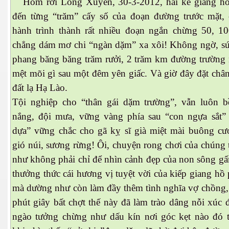
Hôm rời Long Xuyên, 30-3-2012, hai kẻ giang hồ
đến từng “trăm” cấy số của đoạn đường trước mặt, 
hành trình thành rất nhiều đoạn ngắn chừng 50, 10
chẳng dám mơ chi “ngàn dặm” xa xôi! Không ngờ, sức
phang băng băng trăm rưởi, 2 trăm km đường trường
cebook
mệt mõi gì sau một đêm yên giấc. Và giờ đây đặt châ
đất lạ Hạ Lào.
Tội nghiệp cho “thân gái dặm trường”, vẫn luôn b
nắng, đội mưa, vững vàng phía sau “con ngựa sắt”
yêu
dựa” vững chắc cho gã kỵ sĩ già miệt mài buông cư
gió núi, sương rừng! Ôi, chuyện rong chơi của chúng
như không phải chỉ để nhìn cảnh đẹp của non sông gấ
thưởng thức cái hương vị tuyệt vời của kiếp giang hồ 
mà dường như còn làm đầy thêm tình nghĩa vợ chồng,
phút giây bất chợt thế này đã làm trào dâng nỗi xúc
ngào tưởng chừng như dấu kín nơi góc kẹt nào đó t