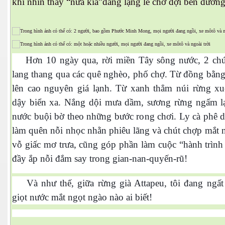
khi nhìn thấy “nửa kia”đang lặng lẽ chờ đợi bên đường
Hơn 10 ngày qua, rời miền Tây sông nước, 2 chú
lang thang qua các quê nghèo, phố chợ. Từ đồng bằn
lên cao nguyên giá lạnh. Từ xanh thẳm núi rừng x
dậy biển xa. Nắng dội mưa dầm, sương rừng ngấm 
nước buội bờ theo những bước rong chơi. Ly cà phê 
làm quên nỗi nhọc nhằn phiêu lãng và chút chợp mắt 
ượng Hạng
vỗ giấc mơ trưa, cũng góp phần làm cuộc “hành trình
đầy ắp nỗi đắm say trong gian-nan-quyến-rũ!
Và như thế, giữa rừng già Attapeu, tôi đang ngất
giọt nước mắt ngọt ngào nào ai biết!