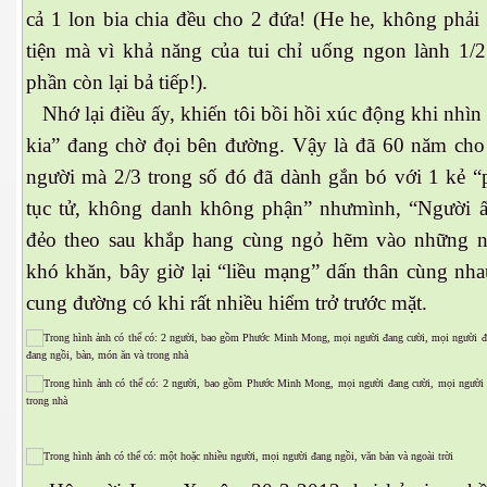
cả 1 lon bia chia đều cho 2 đứa! (He he, không phải
tiện mà vì khả năng của tui chỉ uống ngon lành 1/2 
phần còn lại bả tiếp!).
Nhớ lại điều ấy, khiến tôi bồi hồi xúc động khi nhìn
kia” đang chờ đọi bên đường. Vậy là đã 60 năm cho
người mà 2/3 trong số đó đã dành gắn bó với 1 kẻ 
tục tử, không danh không phận” nhưmình, “Người ấ
đẻo theo sau khắp hang cùng ngỏ hẽm vào những 
khó khăn, bây giờ lại “liều mạng” dấn thân cùng nha
cung đường có khi rất nhiều hiểm trở trước mặt.
ết