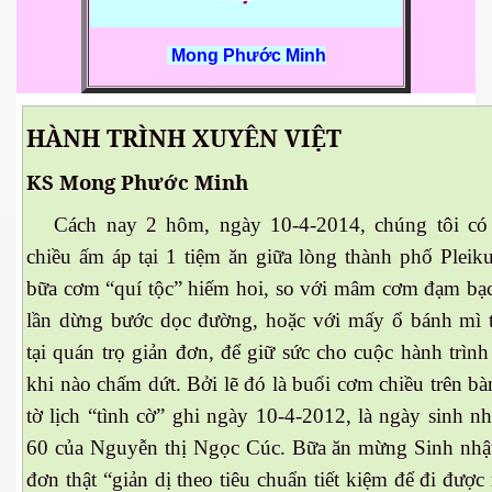
 Nam Bộ xưa
Mong Phước Minh
HÀNH TRÌNH XUYÊN VIỆT
 Biển 2015
KS Mong Phước Minh
Cách nay 2 hôm, ngày 10-4-2014, chúng tôi có
chiều ấm áp tại 1 tiệm ăn giữa lòng thành phố Pleik
bữa cơm “quí tộc” hiếm hoi, so với mâm cơm đạm bạ
lần dừng bước dọc đường, hoặc với mấy ổ bánh mì t
tại quán trọ giản đơn, để giữ sức cho cuộc hành trình
khi nào chấm dứt. Bởi lẽ đó là buổi cơm chiều trên bà
tờ lịch “tình cờ” ghi ngày 10-4-2012, là ngày sinh nh
60 của Nguyễn thị Ngọc Cúc. Bữa ăn mừng Sinh nhật
NAY
đơn thật “giản dị theo tiêu chuẩn tiết kiệm để đi được