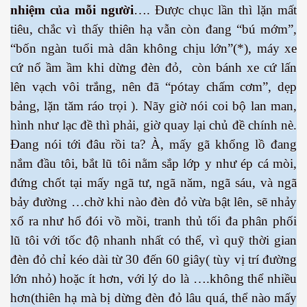
nhiệm của mỗi người
…. Được chục lần thì lặn mất
tiêu, chắc vì thấy thiên hạ vẫn còn đang “bú mớm”,
“bốn ngàn tuổi mà dân không chịu lớn”(*), máy xe
cứ nổ ầm ầm khi dừng đèn đỏ, còn bánh xe cứ lấn
lên vạch vôi trắng, nên đã “pótay chấm cơm”, dẹp
bảng, lặn tăm ráo trọi ). Nãy giờ nói coi bộ lan man,
hình như lạc đề thì phải, giờ quay lại chủ đề chính nè.
Đang nói tới đâu rồi ta? À, mấy gã khổng lồ đang
nắm đầu tôi, bắt lũ tôi nằm sắp lớp y như ép cá mòi,
đứng chốt tại mấy ngã tư, ngã năm, ngã sáu, và ngã
ượng Hạng
bảy đường …chờ khi nào đèn đỏ vừa bật lên, sẽ nhảy
xổ ra như hổ đói vồ mồi, tranh thủ tối đa phân phối
lũ tôi với tốc độ nhanh nhất có thể, vì quỹ thời gian
đèn đỏ chỉ kéo dài từ 30 đến 60 giây( tùy vị trí đường
lớn nhỏ) hoặc ít hơn, với lý do là ….không thể nhiều
hơn(thiên hạ mà bị dừng đèn đỏ lâu quá, thể nào mấy