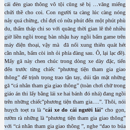
cái đèn giao thông vô tội cũng sẽ bị …văng miểng
chửi thề cho coi. Con người ta càng lúc càng nóng
nảy quá chừng, chỉ đợi có nửa phút đến một phút phù
du, thấm tháp chi so với quãng thời gian lê thê nhiều
es 682
giờ liền ngồi trong bàn nhậu hay ngồi bấm game trên
máy điện thoại, vậy mà đã nổi xung thiên quát hét
es
cằn nhằn, bấm còi inh ỏi phía đàng sau. Ô, lại lạc đề).
thế giới
Mấy gã này chen chúc trong dòng xe dày đặc, tiến
đến trước từng chiếc “phương tiện tham gia giao
thông” để trịnh trọng trao tận tay, dúi tận mặt những
gã “cá nhân tham gia giao thông” (toàn chơi chữ trong
giáo án thi lấy bằng lái xe hai bánh đó nhá) đang ngồi
trên những chiếc”phương tiện tham gia….”. Thôi, nói
huỵch toẹt ra là “
cái xe do cái
người lái
” cho gọn,
rườm rà những là “phương tiện tham gia giao thông”
với “cá nhân tham gia giao thông ”, nghe “đao to búa