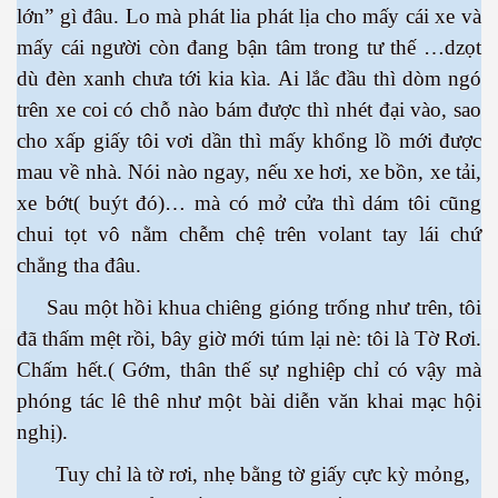
lớn” gì đâu. Lo mà phát lia phát lịa cho mấy cái xe và
mấy cái người còn đang bận tâm trong tư thế …dzọt
dù đèn xanh chưa tới kia kìa. Ai lắc đầu thì dòm ngó
trên xe coi có chỗ nào bám được thì nhét đại vào, sao
cho xấp giấy tôi vơi dần thì mấy khổng lồ mới được
mau về nhà. Nói nào ngay, nếu xe hơi, xe bồn, xe tải,
xe bớt( buýt đó)… mà có mở cửa thì dám tôi cũng
chui tọt vô nằm chễm chệ trên volant tay lái chứ
 Trí
chẳng tha đâu.
Mây
Sau một hồi khua chiêng gióng trống như trên, tôi
đã thấm mệt rồi, bây giờ mới túm lại nè: tôi là Tờ Rơi.
Chấm hết.( Gớm, thân thế sự nghiệp chỉ có vậy mà
phóng tác lê thê như một bài diễn văn khai mạc hội
nghị).
Tuy chỉ là tờ rơi, nhẹ bằng tờ giấy cực kỳ mỏng,
)