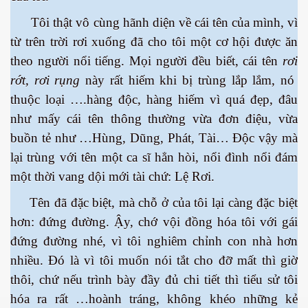
Tôi thật vô cùng hãnh diện về cái tên của mình, vì
từ trên trời rơi xuống đã cho tôi một cơ hội được ăn
theo người nổi tiếng. Mọi người đều biết, cái tên
rơi
rớt, rơi rụng
này rất hiếm khi bị trùng lắp lắm, nó
thuộc loại ….hàng độc, hàng hiếm vì quá đẹp, đâu
như mấy cái tên thông thường vừa đơn điệu, vừa
buồn tẻ như …Hùng, Dũng, Phát, Tài… Độc vậy mà
lại trùng với tên một ca sĩ hẳn hòi, nổi đình nổi đám
một thời vang dội mới tài chứ: Lệ Rơi.
Tên đã đặc biệt, mà chỗ ở của tôi lại càng đặc biệt
hơn: đứng đường. Ậy, chớ vội đồng hóa tôi với gái
đứng đường nhé, vì tôi nghiêm chỉnh con nhà hơn
nhiều. Đó là vì tôi muốn nói tắt cho đỡ mất thì giờ
ết
thôi, chứ nếu trình bày đầy đủ chi tiết thì tiểu sử tôi
hóa ra rất …hoành tráng, không khéo những kẻ