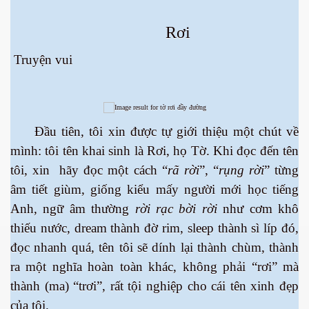
 Nam Bộ xưa
Rơi
Truyện vui
 Biển 2015
Đầu tiên, tôi xin được tự giới thiệu một chút về
mình: tôi tên khai sinh là Rơi, họ Tờ. Khi đọc đến tên
tôi, xin hãy đọc một cách “
rã rời
”, “
rụng rời
” từng
âm tiết giùm, giống kiểu mấy người mới học tiếng
Anh, ngữ âm thường
rời rạc bời rời
như cơm khô
thiếu nước, dream thành đờ rim, sleep thành sì líp đó,
đọc nhanh quá, tên tôi sẽ dính lại thành chùm, thành
ra một nghĩa hoàn toàn khác, không phải “rơi” mà
thành (ma) “trơi”, rất tội nghiệp cho cái tên xinh đẹp
NAY
của tôi.