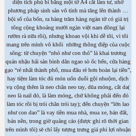
diện tích phủ bì bằng một tờ A4 cắt làm tư, nhờ
phương pháp sinh sản vô tính mà tăng lên thành …
bội số của bốn, ra hàng trăm hàng ngàn tờ có giá trị
tổng cộng khoảng mười ngàn việt nam đồng( lại
rườm rà nữa rồi), nhưng khoan vội khi dễ tôi, vì tôi
mang trên mình vô khối những thông điệp của cuộc
sống: từ chuyện “nhỏ như con thỏ” là khai trương
quán nhậu hải sản bình dân ngao sò ốc hến, cửa hàng
gạo “rẻ nhất thành phố, mua đâu rẻ hơn hoàn lại tiền”,
hay tiệm làm tóc đủ món uốn duỗi gội nhuộm, dịch
vụ cộng thêm là neo chân neo tay, dũa móng, cắt da(
neo là nail đó, là làm móng, chứ không phải đến đó
làm tóc rồi bị trói chân trói tay); đến chuyện “lớn lao
như con dao” là vay tiền mua nhà, mua xe, bán đất,
bán nền, trong giờ quảng cáo (được ghi rõ thời gian
trên mình tôi) sẽ chỉ lấy tượng trưng giá phi lợi nhuận