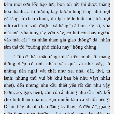
kèm một cơn lốc bạo lực, bọn tôi tức thì được thăng
hoa thành…. tờ bướm, bay bướm tung tăng như một
gã lãng tử chân chính, du lịch tè le tuốt luốt tới một
nơi cách nơi vừa được “xả hàng” cả hơn cây số, vừa
mát mẻ, vừa tung tẩy vờn vẫy, có khi còn bay ngược
vào mặt cái “ cá nhân tham gia giao thông” đã nhẫn
tâm thả tôi “xuống phố chiều nay” hổng chừng.
Tôi cứ thắc mắc rằng thì là trên mình tôi mang
thông điệp có tính nhân văn quá xá như vậy, từ
những tiện nghi vật chất như xe, nhà, đất, tivi, tủ
lạnh; những thú vui bù khú bạn bè như vậy( nhậu
nhẹt), đến những nhu cầu thiết yếu rất cần như vậy
(cơm, áo, gạo, tiền); còn có cả những nhu cầu bức bối
cho tinh thần nữa nà: Bạn muốn làm ca sĩ nổi tiếng?
Dễ ợt, hãy nhanh chân đăng ký thày “A đến Z”, giảng
viên thanh nhạc trường…( xạo ke); hay: dạy đàn ba