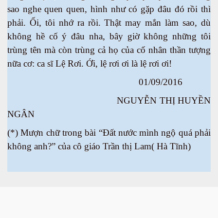
sao nghe quen quen, hình như có gặp đâu đó rồi thì
phải. Ối, tôi nhớ ra rồi. Thật may mắn làm sao, dù
không hề cố ý đâu nha, bây giờ không những tôi
óng nước
trùng tên mà còn trùng cả họ của cố nhân thần tượng
nữa cơ: ca sĩ Lệ Rơi. Ới, lệ rơi ơi là lệ rơi ơi!
01/09/2016
NGUYỄN THỊ HUYỀN
NGÂN
(*) Mượn chữ trong bài “Đất nước mình ngộ quá phải
không anh?” của cô giáo Trần thị Lam( Hà Tĩnh)
á heo