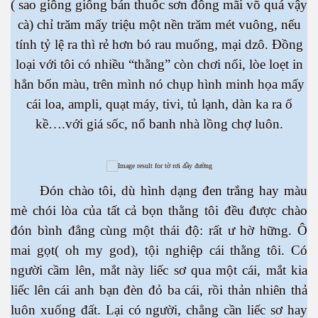
( sao giông giống bán thuốc sơn đông mãi võ quá vậy
cà) chỉ trăm mấy triệu một nền trăm mét vuông, nếu
tính tỷ lệ ra thì rẻ hơn bó rau muống, mại dzô. Đồng
loại với tôi có nhiều “thằng” còn chơi nổi, lòe loẹt in
hẳn bốn màu, trên mình nó chụp hình minh họa mấy
cái loa, ampli, quạt máy, tivi, tủ lạnh, dàn ka ra ố
kề….với giá sốc, nổ banh nhà lồng chợ luôn.
n
Đón chào tôi, dù hình dạng đen trắng hay màu
mè chói lòa của tất cả bọn thằng tôi đều được chào
đón bình đẳng cùng một thái độ: rất ư hờ hững. Ô
mai gọt( oh my god), tội nghiệp cái thằng tôi. Có
người cầm lên, mắt này liếc sơ qua một cái, mắt kia
liếc lên cái anh bạn đèn đỏ ba cái, rồi thản nhiên thả
luôn xuống đất. Lại có người, chẳng cần liếc sơ hay