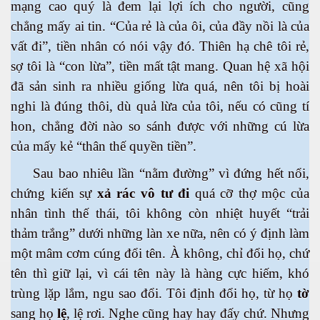
mạng cao quý là đem lại lợi ích cho người, cũng
chẳng mấy ai tin. “Của rẻ là của ôi, của đầy nồi là của
vất đi”, tiền nhân có nói vậy đó. Thiên hạ chê tôi rẻ,
sợ tôi là “con lừa”, tiền mất tật mang. Quan hệ xã hội
đã sản sinh ra nhiều giống lừa quá, nên tôi bị hoài
nghi là đúng thôi, dù quả lừa của tôi, nếu có cũng tí
hon, chẳng đời nào so sánh được với những cú lừa
của mấy kẻ “thân thế quyền tiền”.
Sau bao nhiêu lần “nằm đường” vì đứng hết nổi,
chứng kiến sự
xả rác
vô tư đi
quá cỡ thợ mộc của
nhân tình thế thái, tôi không còn nhiệt huyết “trải
thảm trắng” dưới những làn xe nữa, nên có ý định làm
một mâm cơm cúng đổi tên. À không, chỉ đổi họ, chứ
tên thì giữ lại, vì cái tên này là hàng cực hiếm, khó
trùng lặp lắm, ngu sao đổi. Tôi định đổi họ, từ họ
tờ
sang họ
lệ
, lệ rơi. Nghe cũng hay hay đấy chứ. Nhưng