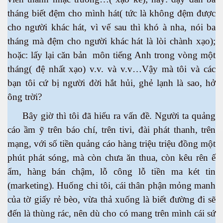
tháng biết đệm cho mình hát( tức là không đệm được
cho người khác hát, vì vế sau thì khó à nha, nói ba
h tại Anh
tháng mà đệm cho người khác hát là lòi chành xạo);
hoặc: lấy lại căn bản môn tiếng Anh trong vòng một
tháng( đệ nhất xạo) v.v. và v.v…Vậy mà tôi và các
bạn tôi cứ bị người đời hắt hủi, ghẻ lạnh là sao, hở
ông trời?
Bây giờ thì tôi đã hiểu ra vấn đề. Người ta quảng
cáo ầm ỹ trên báo chí, trên tivi, đài phát thanh, trên
mạng, với số tiền quảng cáo hàng triệu triệu đồng một
phút phát sóng, mà còn chưa ăn thua, còn kêu rên ế
ẩm, hàng bán chậm, lỗ công lỗ tiền ma két tin
(marketing). Huống chi tôi, cái thân phận mỏng manh
của tờ giấy rẻ bèo, vừa thả xuống là biết đường đi sẽ
đến là thùng rác, nên dù cho có mang trên mình cái sứ