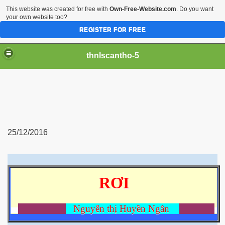
This website was created for free with
Own-Free-Website.com
. Do you want
your own website too?
REGISTER FOR FREE
thnlscantho-5
25/12/2016
RƠI
Nguyễn thị Huyền Ngân