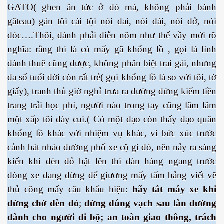
GATO( ghen ăn tức ở đó mà, không phải bánh
gâteau) gán tôi cái tội nói dai, nói dài, nói dở, nói
dóc….Thôi, đành phải diễn nôm như thế vầy mới rõ
nghĩa: rằng thì là có mấy gã khổng lồ , gọi là lính
cebook
đánh thuê cũng được, không phân biệt trai gái, nhưng
đa số tuổi đời còn rất trẻ( gọi khổng lồ là so với tôi, tờ
giấy), tranh thủ giờ nghỉ trưa ra đường đứng kiếm tiền
trang trải học phí, người nào trong tay cũng lăm lăm
một xấp tôi dày cui.( Có một dạo còn thấy đạo quân
yêu
khổng lồ khác với nhiệm vụ khác, vì bức xúc trước
cảnh bát nháo đường phố xe cộ gì đó, nên nảy ra sáng
kiến khi đèn đỏ bật lên thì dàn hàng ngang trước
dòng xe đang dừng để giương mấy tấm bảng viết vẽ
thủ công mấy câu khẩu hiệu:
hãy tắt máy xe khi
dừng chờ đèn đỏ
;
dừng đúng vạch sau làn đường
dành cho người đi bộ; an toàn giao thông, trách