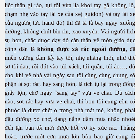
liếc thân gì ráo, tụi tôi vừa lìa khỏi tay gã khồng lồ,
chạm nhẹ vào tay lái xe của xe( guidon) và tay lái xe
của người( tức hand đó) thì đã tá lả bay ngay xuống
đường, không chút bịn rịn, xao xuyến. Vài người lịch
sự hơn, chắc được dạy dỗ cẩn thận về môn giáo dục
công dân là
không được xả rác ngoài đường
, đã
miễn cưỡng cầm lấy tay tôi, nhẹ nhàng thôi, như thể
sợ tôi đau, rồi đút vào túi xách, túi quần, túi áo…, dù
cho khi về nhà vài ngày sau tôi cũng cùng chung số
phận là sọt rác, hay sang hơn, là tích tụ lại trong đống
giấy lộn, chờ ngày “sang tay” vựa ve chai. Dù cách
nào, sọt rác hay vựa ve chai, thì bọn tôi cũng còn có
phước là được chết ở trong nhà mát mẻ, không phải
đầu đường xó chợ, dang nắng dầm mưa nhão nhoét
đến tận ban tối mới được hốt vô ky xúc rác. Thảng
hoặc, trước một cơn mưa lớn bộn bao giờ cũng đi