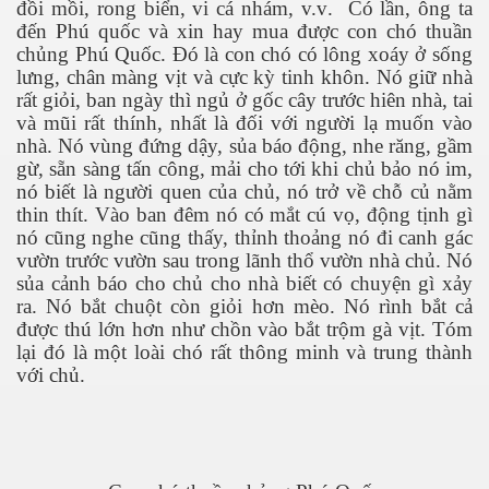
đồi mồi, rong biển, vi cá nhám, v.v
.
Có lần, ông ta
đến Phú quốc và xin hay mua được con chó thuần
ch
ủ
ng Phú Quốc. Đó là con chó có lông xoáy ở sống
lưng, chân màng vịt và cực kỳ tinh khôn. Nó giữ nhà
rất giỏi, ban ngày thì ngủ
ở gốc cây trước hiên nhà, tai
và mũi rất thính, nhất là đối với người lạ muốn vào
cebook
nhà. Nó vùng đứng dậy, sủa báo động, nhe răng, gầm
gừ, sẵn sàng tấn công
,
mải cho tới khi chủ bảo nó im,
nó biết là người quen của chủ, nó trở về chỗ củ nằm
thin thít. Vào ban
đêm
nó
có mắt cú vọ, động tịnh gì
nó cũng nghe cũng thấy,
thỉnh thoảng nó đi canh gác
vườn trước vườn sau trong lãnh thổ vườn nhà chủ. Nó
yêu
sủa cảnh báo
cho
chủ
cho
nhà biết
có chuyện gì xảy
ra
. Nó bắt chuột còn giỏi hơn mèo.
Nó rình bắt cả
được thú lớn hơn như chồn vào bắt trộm gà vịt. Tóm
lại đó là một loài chó rất thông minh và trung thành
với chủ.