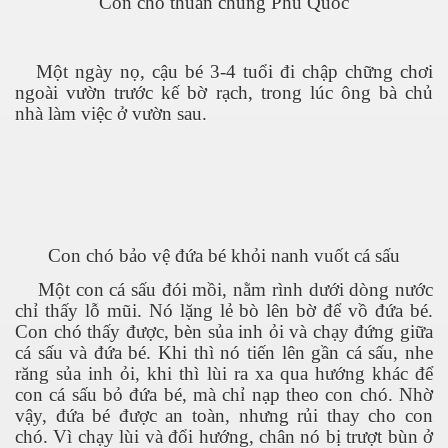
Con chó thuần chủng Phú Quốc
Một ngày nọ, cậu bé 3-4 tuổi đi chập ch
ữ
ng chơi
ngoài vườn
trước
kế bờ rạch, trong lúc ông bà chủ
nhà làm việc ở vườn sau.
Con chó bảo vệ đứa bé khỏi nanh vuốt cá sấu
ượng Hạng
Một con cá sấu đói mồi, nằm rình dưới dòng nước
chỉ thấy lỗ mũi. Nó lặng lẻ bò lên bờ để vồ đứa bé.
Con chó thấy được, bèn sủa inh ỏi và chạy đứng giữa
cá sấu và đứa bé. Khi thì nó tiến lên gần cá sấu,
nhe
răng
sủa inh ỏi, khi thì lùi ra xa qua hướng khác để
con cá sấu
bỏ
đứa bé, mà chỉ nạp theo con chó. Nhờ
vậy, đứa bé được an toàn, nhưng r
ủ
i thay cho con
chó. Vì chạy lùi và đổi hướng, chân nó bị trượt bùn ở