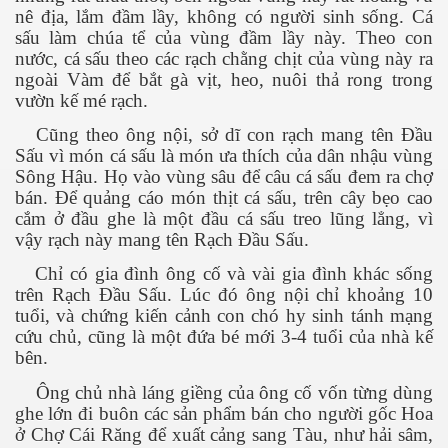
nê địa, lắm đầm lầy, không có người sinh sống. Cá
sấu làm chúa tể của vùng đầm lầy này. Theo con
nước, cá sấu theo các rạch chằng chịt của vùng này ra
ngoài Vàm để bắt gà vịt, heo
,
nuôi thả rong
trong
vườn kế mé rạch
.
Cũng theo ông nội, sở dĩ con rạch mang tên Đầu
Sấu vì món cá sấu là món ưa thích của dân nhậu vùng
Sông Hậu. Họ vào vùng sâu để câu cá sấu đem ra chợ
bán. Để quảng cáo món thịt cá sấu, trên cây bẹo cao
cắm ở đầu ghe là một đầu cá sấu treo lũng lẳng, vì
vậy rạch này mang tên Rạch Đầu Sấu.
Chỉ có gia đình ông cố và vài gia đình khác sống
trên Rạch Đầu Sấu. Lúc đó ông nội chỉ khoảng 10
tuổi, và chứng kiến cảnh con chó hy sinh tánh mạng
cứu chủ, cũng là một đứa bé mới 3-4 tuổi của nhà kế
bên.
Ông chủ nhà láng giềng của ông cố vốn từng dùng
ết
ghe lớn đi buôn các sản phẩm bán cho người gốc Hoa
ở Chợ Cái Răng để xuất cảng sang Tàu
, như hải sâm,