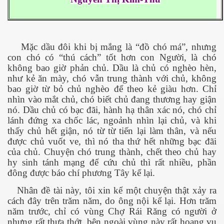
 Nam Bộ xưa
Mặc dầu đôi khi bị mắng là “đồ chó má”, nhưng
con chó có “thú cách” tốt hơn con Người, là chó
 Biển 2015
không bao giờ phản chủ. Dầu là chủ có nghèo hèn,
như kẻ ăn mày, chó vẫn trung thành với chủ, không
bao giờ từ bỏ chủ nghèo để theo kẻ giàu hơn. Chỉ
nhìn vào mắt chủ, chó biết chủ đang thương hay giận
nó. Dầu chủ có bạc đãi, hành hạ thân xác nó, chó chỉ
lánh đứng xa chốc lác, ngoảnh nhìn lại chủ, và khi
thấy chủ hết giận, nó từ từ tiến lại làm thân, và nếu
được chủ vuốt ve, thì nó tha thứ hết những bạc đãi
của chủ. Chuyện chó trung thành, chết theo chủ hay
hy sinh tánh mạng để cứu chủ thì rất nhiều, phần
đông được báo chí phương Tây kể lại.
Nhân đề tài này, tôi xin kể một chuyện thật xảy ra
cách đây trên trăm năm, do ông nội kể lại. Hơn trăm
năm trước, chỉ có vùng Chợ Rái Răng có người ở
NAY
nhưng rất thưa thớt, bên ngoài vùng này rất hoang vu