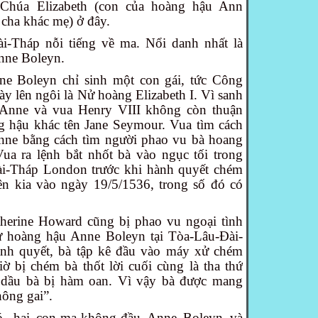
Chúa Elizabeth (con của hoàng hậu Ann
cha khác mẹ) ở đây.
i-Tháp nỗi tiếng về ma. Nổi danh nhất là
nne Boleyn.
e Boleyn chỉ sinh một con gái, tức Công
ày lên ngôi là Nử hoàng Elizabeth I. Vì sanh
 Anne và vua Henry VIII không còn thuận
g hậu khác tên Jane Seymour. Vua tìm cách
nne bằng cách tìm người phao vu bà hoang
ua ra lệnh bắt nhốt bà vào ngục tối trong
i-Tháp London trước khi hành quyết chém
ên kia vào ngày 19/5/1536, trong số đó có
herine Howard cũng bị phao vu ngoại tình
 hoàng hậu Anne Boleyn tại Tòa-Lâu-Đài-
nh quyết, bà tập kê đầu vào máy xử chém
iờ bị chém bà thốt lời cuối cùng là tha thứ
 dầu bà bị hàm oan. Vì vậy bà được mang
ông gai”.
ó, hai con-ma-không-đầu Anne Boleyn và