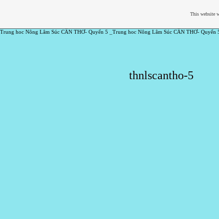
This website w
Trung hoc Nông Lâm Súc CẦN THƠ- Quyển 5 _Trung hoc Nông Lâm Súc CẦN THƠ- Quyển 
thnlscantho-5