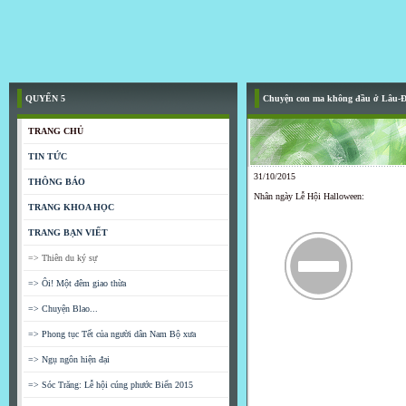
QUYỂN 5
Chuyện con ma không đầu ở Lâu-
TRANG CHỦ
TIN TỨC
31/10/2015
THÔNG BÁO
Nhân ngày Lễ Hội Halloween:
TRANG KHOA HỌC
TRANG BẠN VIẾT
=> Thiên du ký sự
=> Ôi! Một đêm giao thừa
=> Chuyện Blao...
=> Phong tục Tết của người dân Nam Bộ xưa
=> Ngụ ngôn hiện đại
=> Sóc Trăng: Lễ hội cúng phước Biển 2015