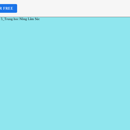
R FREE
 5_Trung hoc Nông Lâm Súc