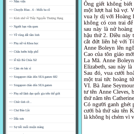
=> Nằm viện
Ông giết không biết b
một lượt
hai bà vợ. 
=> Chuyện Blao...6 - Miếu ba cô
vua ly dị với Hoàng 
=> Kính nhớ về Thầy Nguyễn Thượng Hạng
không có con trai để
=> Người bạn vừa quen
sau này là nử hoàng
hậu thứ 2. Điều này 
=> Về vùng đất tâm linh
cắt đứt liên hệ với
=> Phụ nữ và Khoa học
Anne Boleyn lên ngô
=> Châu hườn hiệp phố
Cao của tôn giáo mới
La Mã. Anne Boleyn 
=> lễ hội Bà Chúa Xứ
Elizabeth, sau này là
=> Cám ơn bác sỉ
Sau đó, vua cưới ho
=> Singapore chào đón SEA games 682
một trai tức hoàng t
VI. Bà Jane Seymour 
=> Singapore chào đón SEA games
tư tên Anne Cleves, 
=> Phụ nữ lãnh đạo quốc gia trên thế giới
thứ năm tên Catherine
=> Chút tình cờ...
Có người ganh ghét 
cưới bà thứ sáu tên 
=> Chợ Bảo Lộc
là không bị chém vì v
=> Dấu xưa
=> Sự tiếc nuối muộn màng