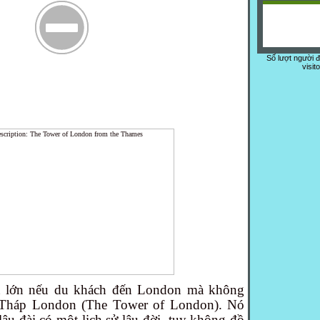
Số lượt người 
visit
ót lớn nếu du khách đến London mà không
-Tháp London (The Tower of London). Nó
âu đài có một lịch sử lâu đời, tuy không đồ