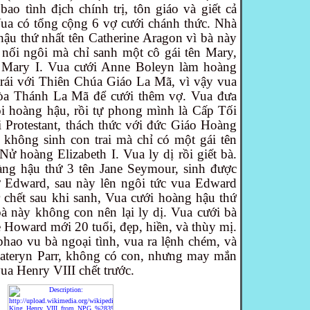
ao tình địch chính trị, tôn giáo và giết cả
Vua có tổng cộng 6 vợ cưới chánh thức. Nhà
hậu thứ nhất tên Catherine Aragon vì bà này
 nối ngôi mà chỉ sanh một cô gái tên Mary,
 Mary I. Vua cưới Anne Boleyn làm hoàng
trái với Thiên Chúa Giáo La Mã, vì vậy vua
 Tòa Thánh La Mã để cưới thêm vợ. Vua đưa
i hoàng hậu, rồi tự phong mình là Cấp Tối
 Protestant, thách thức với đức Giáo Hoàng
không sinh con trai mà chỉ có một gái tên
 Nử hoàng Elizabeth I. Vua ly dị rồi giết bà.
àng hậu thứ 3 tên Jane Seymour, sinh được
ử Edward, sau này lên ngôi tức vua Edward
chết sau khi sanh, Vua cưới hoàng hậu thứ
bà này không con nên lại ly dị. Vua cưới bà
 Howard mới 20 tuổi, đẹp, hiền, và thùy mị.
phao vu bà ngoại tình, vua
ra lệnh chém, và
Kateryn Parr, không có con, nhưng may mắn
ua Henry VIII chết trước.