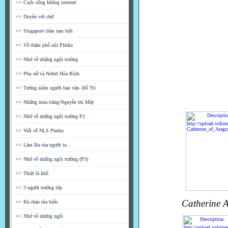
=> Cuộc sống không internet
=> Duyên với chữ
=> Singapore chào tạm biệt
=> Về thăm phố núi Pleiku
=> Nhớ về những ngôi trường
=> Phụ nữ và Nobel Hòa Bình
=> Tưởng niệm người bạn văn- Đổ Trí
=> Những mùa trăng-Nguyễn thị Mây
=> Nhớ về những ngôi trường P2
=> Viết về NLS Pleiku
=> Làm Ba của người ta...
=> Nhớ về những ngôi trường (P3)
=> Thiệt là khổ
=> 3 người trưởng lớp
Catherine 
=> Bà cháu rùa biển
=> Nhớ về những ngôi