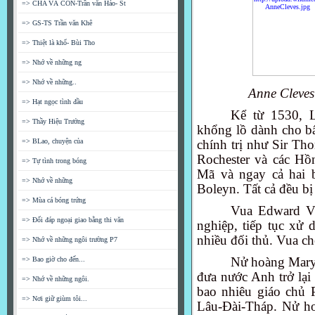
=> CHA VÀ CON-Trần văn Hảo- St
=> GS-TS Trần văn Khê
=> Thiệt là khổ- Bùi Tho
=> Nhớ về những ng
=> Nhớ về những..
Anne Cleves
=> Hạt ngọc tình đầu
Kể từ 1530, 
=> Thầy Hiệu Trưởng
khổng lồ dành cho bấ
=> BLao, chuyện của
chính trị như
Sir Th
Rochester và các H
=> Tự tình trong bóng
Mã và ngay cả hai 
=> Nhớ về những
Boleyn. Tất cả đều b
=> Mùa cá bóng trứng
Vua Edward VI
=> Đối đáp ngoại giao bằng thi văn
nghiệp, tiếp tục xử
nhiều đối thủ. Vua ch
=> Nhớ về những ngôi trường P7
Nử hoàng Mary 
=> Bao giờ cho đến...
đưa nước Anh trở lại
=> Nhớ về những ngôi.
bao nhiêu giáo chủ P
=> Nơi giữ giùm tôi...
Lâu-Đài-Tháp. Nử ho