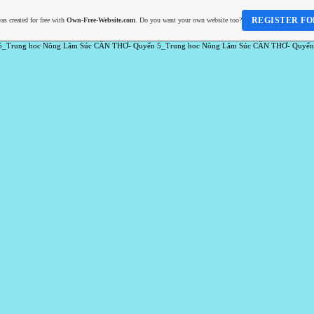
REGISTER FO
as created for free with
Own-Free-Website.com
. Do you want your own website too?
5_Trung hoc Nông Lâm Súc CẦN THƠ- Quyển 5_Trung hoc Nông Lâm Súc CẦN THƠ- Quyển