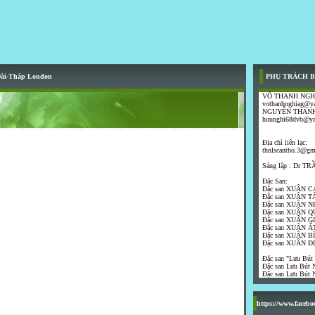
Đài-Tháp London
PHỤ TRÁCH B
VÕ THANH NGH
vothanhnghiag@y
NGUYỄN THANH
huunghi68dvb@y
Địa chỉ liên lạc:
thnlscantho.3@gm
Sáng lập : Dr 
Đặc San:
Đặc san XUÂN C
Đặc san XUÂN T
Đặc san XUÂN N
Đặc san XUÂN Q
Đặc san XUÂN G
Đặc san XUÂN ẤT
Đặc san XUÂN B
Đặc san XUÂN Đ
Đặc san "Lưu Bút
Đặc san Lưu Bút N
Đặc san Lưu Bút N
https://www.faceb