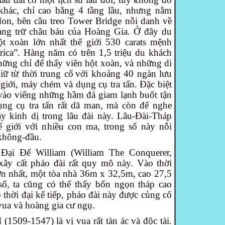
 khác, chỉ cao bằng 4 tầng lầu, nhưng nằm
on, bên cầu treo Tower Bridge nỗi danh về
 tàng trữ châu báu của Hoàng Gia. Ở đây du
ột xoàn lớn nhất thế giới 530 carats mệnh
rica”. Hàng năm có trên 1,5 triệu du khách
ững chỉ để thấy viên hột xoàn, và những di
giữ từ thời trung cổ
với khoảng 40 ngàn lưu
í giới, máy chém và dụng cụ tra tấn. Đặc biệt
vào viếng những hầm đá giam lạnh buốt tận
ng cụ tra tấn rất dã man, mà còn để nghe
 kinh dị trong lâu đài này. Lâu-Đài-Tháp
ế giới với nhiều con ma, trong số này nỗi
không-đầu.
ại Đế William (William The Conquerer,
xây cất pháo đài rất quy mô này. Vào thời
ớn nhất, một tòa nhà
36m x 32,5m, cao 27,5
số, ta cũng có thể thấy bốn ngọn tháp cao
 thời đại kế tiếp, pháo đài này được củng cố
vua và hoàng gia cư ngụ.
(1509-1547) là vị vua rất tàn ác và độc tài.