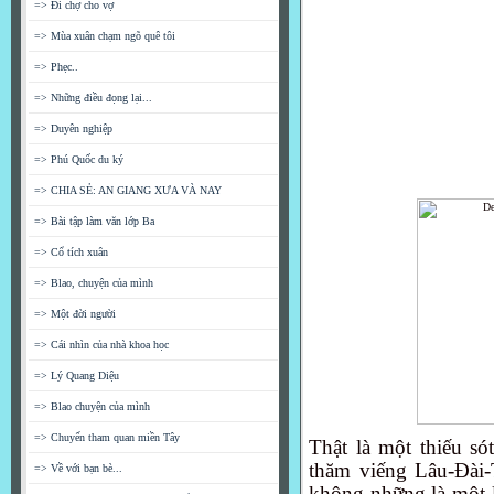
=> Đi chợ cho vợ
=> Mùa xuân chạm ngõ quê tôi
=> Phẹc..
=> Những điều đọng lại...
=> Duyên nghiệp
=> Phú Quốc du ký
=> CHIA SẺ: AN GIANG XƯA VÀ NAY
=> Bài tập làm văn lớp Ba
=> Cổ tích xuân
=> Blao, chuyện của mình
=> Một đời người
=> Cái nhìn của nhà khoa học
=> Lý Quang Diệu
=> Blao chuyện của mình
=> Chuyến tham quan miền Tây
Thật là một thiếu s
thăm viếng Lâu-Đài
=> Về với bạn bè...
không những là một l