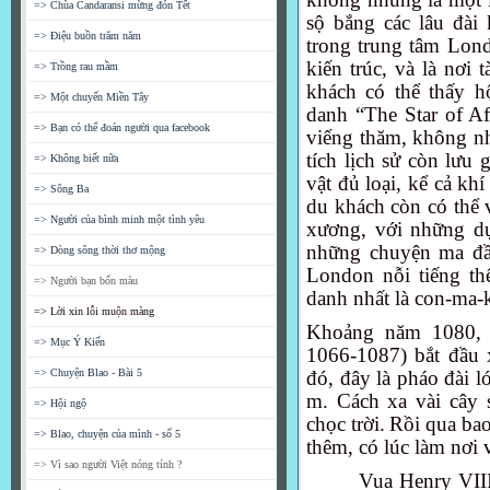
=> Chùa Candaransi mừng đón Tết
sộ bắng các lâu đài
=> Điệu buồn trăm năm
trong trung tâm Lond
kiến trúc, và là nơi
=> Trồng rau mầm
khách có thể thấy h
=> Một chuyến Miền Tây
danh “The Star of Af
=> Bạn có thể đoán người qua facebook
viếng thăm, không nh
tích lịch sử còn lưu 
=> Không biết nữa
vật đủ loại, kể cả kh
=> Sông Ba
du khách còn có thể 
=> Người của bình minh một tình yêu
xương, với những dụ
những chuyện ma đầy
=> Dòng sông thời thơ mộng
London nỗi tiếng th
=> Người bạn bốn màu
danh nhất là con-ma-
=> Lời xin lỗi muộn màng
Khoảng năm 1080, Đ
=> Mục Ý Kiến
1066-1087) bắt đầu 
=> Chuyện Blao - Bài 5
đó, đây là pháo đài l
m. Cách xa vài cây 
=> Hội ngộ
chọc trời.
Rồi qua bao
=> Blao, chuyện của mình - số 5
thêm, có lúc làm nơi 
=> Vì sao người Việt nóng tính ?
Vua Henry VIII 