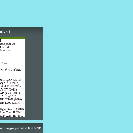
IÊN TẬP
I
ahoo.com.vn
 LIÊM
ahoo.com
ail.com
TRẦN ĐĂNG HỒNG
ANH DẦN (2010)
ÂN MÃO (2011)
HÂM THÌN (2012)
UÝ TỴ (2013)
IÁP NGỌ (2014)
 MÙI (2015)
ÍNH THÂN (2016)
INH DẬU (2017)
 Ngày Xanh I (2010)
gày Xanh II (2011)
gày Xanh III (2012)
ook.com/groups/124948084959931/