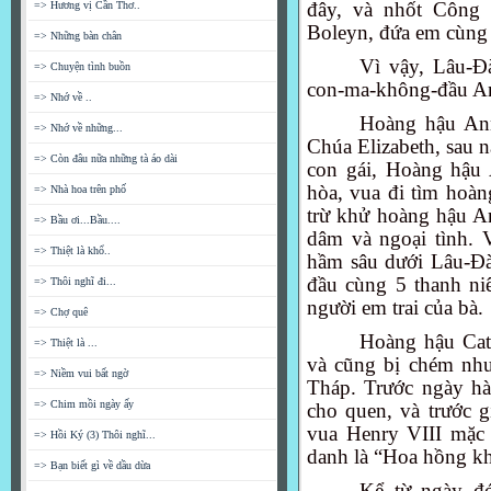
đây, và nhốt Công 
=> Hương vị Cần Thơ..
Boleyn, đứa em cùng 
=> Những bàn chân
Vì vậy, Lâu-Đà
=> Chuyện tình buồn
con-ma-không-đầu A
=> Nhớ về ..
Hoàng hậu Ann
=> Nhớ về những...
Chúa Elizabeth, sau n
=> Còn đâu nữa những tà áo dài
con gái, Hoàng hậu
hòa, vua đi tìm hoàn
=> Nhà hoa trên phố
trừ khử hoàng hậu A
=> Bầu ơi...Bầu....
dâm và ngoại tình. V
=> Thiệt là khổ..
hầm sâu dưới Lâu-Đà
đầu cùng 5 thanh ni
=> Thôi nghĩ đi...
người em trai của bà.
=> Chợ quê
Hoàng hậu Cat
=> Thiệt là ...
và cũng bị chém như
=> Niềm vui bất ngờ
Tháp. Trước ngày hà
=> Chim mồi ngày ấy
cho quen, và trước g
vua Henry VIII mặc
=> Hồi Ký (3) Thôi nghĩ...
danh là “Hoa hồng kh
=> Bạn biết gì về dầu dừa
Kể từ ngày đ