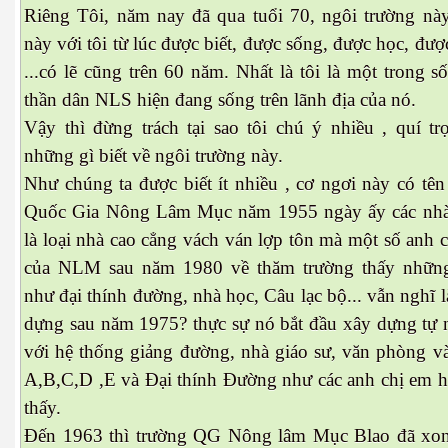
Riêng Tôi, năm nay đã qua tuổi 70, ngôi trường này
này với tôi từ lúc được biết, được sống, được học, đượ
...có lẽ cũng trên 60 năm. Nhất là tôi là một trong số
thần dân NLS hiện đang sống trên lãnh địa của nó.
es 682
Vậy thì đừng trách tại sao tôi chú ý nhiều , quí tr
những gì biết về ngôi trường này.
es
Như chúng ta được biết ít nhiều , cơ ngơi này có tên
thế giới
Quốc Gia Nông Lâm Mục năm 1955 ngày ấy các nhà
là loại nhà cao cẳng vách ván lợp tôn mà một số anh 
của NLM sau năm 1980 về thăm trường thấy nhữn
như đại thính đường, nhà học, Câu lạc bộ... vẫn nghĩ 
dựng sau năm 1975? thực sự nó bắt đầu xây dựng tự
với hệ thống giảng đường, nhà giáo sư, văn phòng và
A,B,C,D ,E và Đại thính Đường như các anh chị em 
thấy.
Đến 1963 thì trường QG Nông lâm Mục Blao đã xo