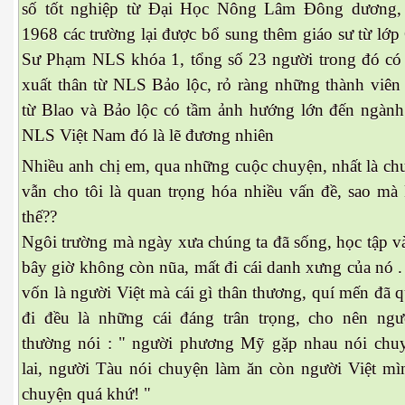
số tốt nghiệp từ Đại Học Nông Lâm Đông dương,
1968 các trường lại được bổ sung thêm giáo sư từ lớ
Sư Phạm NLS khóa 1, tổng số 23 người trong đó có
xuất thân từ NLS Bảo lộc, rỏ ràng những thành viên 
từ Blao và Bảo lộc có tầm ảnh hướng lớn đến ngành
NLS Việt Nam đó là lẽ đương nhiên
Nhiều anh chị em, qua những cuộc chuyện, nhất là c
vẫn cho tôi là quan trọng hóa nhiều vấn đề, sao mà
thế??
Ngôi trường mà ngày xưa chúng ta đã sống, học tập v
ượng Hạng
bây giờ không còn nũa, mất đi cái danh xưng của nó 
vốn là người Việt mà cái gì thân thương, quí mến đã 
đi đều là những cái đáng trân trọng, cho nên ngư
thường nói : " người phương Mỹ gặp nhau nói chu
lai, người Tàu nói chuyện làm ăn còn người Việt mìn
chuyện quá khứ! "