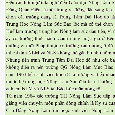
Đến cái thời người ta nghĩ đến Giáo dục Nông Lâm 
Đặng Quan Điện là một trong vị đứng đầu sáng lập 
chọn cái trường đang là Trung Tâm Đại Học đó l
Trung Học Nông Lâm Súc Bảo lộc mà có thể chọn
Huế làm trường trung học Nông lâm súc đầu tiên, vì 
cebook
ấy có trường thực hành Canh nông hoặc giả ở Bến
dương vì thời Pháp thuộc có trường canh nông ở đ
thì cái tình NLM và NLS không thể gắn bó như hôm n
Nhưng tiến trình Trung Tâm Đại Học đó như các bạ
yêu
không diễn ra nên trường QG Nông Lâm Mục Blao,
năm 1963 tiễn sinh viên khóa 8 ra trường và tiếp nhậ
thuộc hệ trung học Nông Lâm Súc đầu tiên. Dương n
anh em NLM và NLS tại Bảo Lộc mặn nồng rồi.
Từ năm 1964 các trường TH Nông Lâm Súc tiếp tụ
giảng viên chuyên môn phần đông chính là Kỹ sư của
Cao Đẳng Nông Lâm Súc hoặc sinh viên Nông Lâm