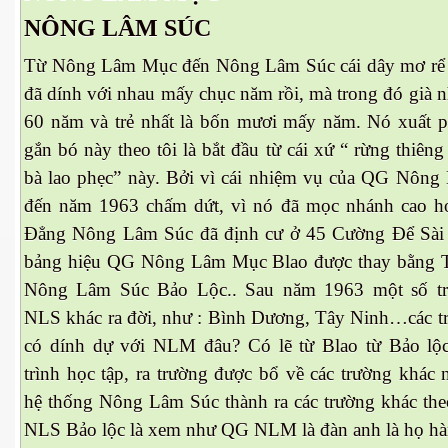
NÔNG LÂM SÚC
 Nam Bộ xưa
Từ Nông Lâm Mục đến Nông Lâm Súc cái dây mơ rể
đã dính với nhau mấy chục năm rồi, mà trong đó già nh
60 năm và trẻ nhất là bốn mươi mấy năm. Nó xuất ph
 Biển 2015
gắn bó này theo tôi là bắt đầu từ cái xứ “ rừng thiên
bà lao phẹc” này. Bởi vì cái nhiệm vụ của QG Nôn
đến năm 1963 chấm dứt, vì nó đã mọc nhánh cao h
Đẳng Nông Lâm Súc đã định cư ở 45 Cường Để Sài
bảng hiệu QG Nông Lâm Mục Blao được thay bằng 
Nông Lâm Súc Bảo Lộc.. Sau năm 1963 một số t
NLS khác ra đời, như : Bình Dương, Tây Ninh…các t
có dính dự với NLM đâu? Có lẽ từ Blao từ Bảo lộ
trình học tập, ra trường được bổ về các trường khác
hệ thống Nông Lâm Súc thành ra các trường khác the
NAY
NLS Bảo lộc là xem như QG NLM là đàn anh là họ hà