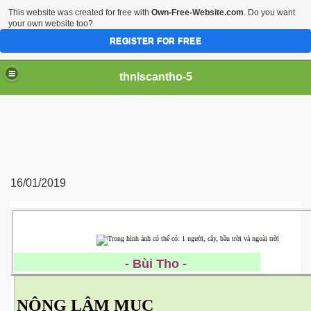
This website was created for free with
Own-Free-Website.com
. Do you want
your own website too?
REGISTER FOR FREE
thnlscantho-5
16/01/2019
- Bùi Tho -
NÔNG LÂM MỤC