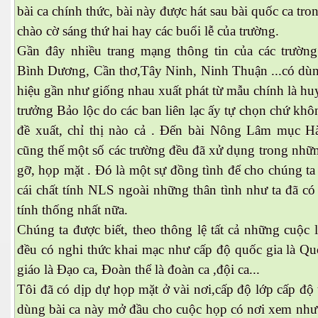
bài ca chính thức, bài này được hát sau bài quốc ca tro
chào cờ sáng thứ hai hay các buổi lễ của trường.
Gần đây nhiều trang mạng thông tin của các trường
Bình Dương, Cần thơ,Tây Ninh, Ninh Thuận ...có dùn
hiệu gần như giống nhau xuất phát từ mẫu chính là hu
trưởng Bảo lộc do các ban liên lạc ấy tự chọn chứ kh
đề xuất, chỉ thị nào cả . Đến bài Nông Lâm mục 
cũng thế một số các trường đều đã xử dụng trong nhữ
gỡ, họp mặt . Đó là một sự đồng tình để cho chúng ta
cái chất tính NLS ngoài những thân tình như ta đã c
tính thống nhất nữa.
Chúng ta được biết, theo thông lệ tất cả những cuộc 
đều có nghi thức khai mạc như cấp độ quốc gia là Qu
giáo là Đạo ca, Đoàn thể là đoàn ca ,đội ca...
Tôi đã có dịp dự họp mặt ở vài nơi,cấp độ lớp cấp độ
dùng bài ca này mở đầu cho cuộc họp có nơi xem như