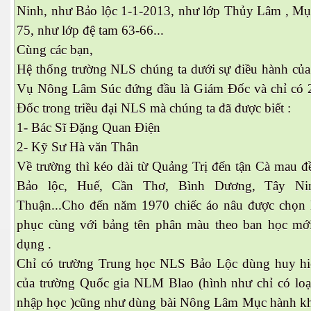
Ninh, như Bảo lộc 1-1-2013, như lớp Thủy Lâm , Mụ
75, như lớp đệ tam 63-66...
Cùng các bạn,
Hệ thống trường NLS chúng ta dưới sự điều hành củ
Vụ Nông Lâm Súc đứng đầu là Giám Đốc và chỉ có 
Đốc trong triều đại NLS mà chúng ta đã được biết :
1- Bác Sĩ Đặng Quan Điện
2- Kỹ Sư Hà văn Thân
n
Về trường thì kéo dài từ Quảng Trị đến tận Cà mau đ
Bảo lộc, Huế, Cần Thơ, Bình Dương, Tây Ni
Thuận...Cho đến năm 1970 chiếc áo nâu được chọn
phục cùng với bảng tên phân màu theo ban học mớ
dụng .
Chỉ có trường Trung học NLS Bảo Lộc dùng huy hi
của trường Quốc gia NLM Blao (hình như chỉ có loạt
nhập học )cũng như dùng bài Nông Lâm Mục hành kh