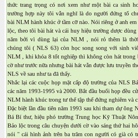
thức trang trọng có nơi xem như một bài ca sinh ho
trường hợp này tôi vẫn nghĩ là do người đứng tổ chứ
bài NLM hành khúc ở tầm cỡ nào. Nói riêng ở anh e
lộc, theo tôi bài hát và cái huy hiệu trường dược dùn
năm bởi vì dùng lại của NLM , nói rỏ thêm là thời
chúng tôi ( NLS 63) còn học song song với sinh vi
NLM , khi khóa 8 tốt nghiệp thì không còn hát trong
cờ như trước nữa nhưng bài hát vẫn được lưu truyền th
NLS về sau như ta đã thấy.
Nhắc lại các cuộc họp mặt cấp độ trường của NLS Bả
các năm 1993-1995 và 2000. Bắt đầu buổi họp đều cử
NLM hành khúc trong tư thế tập thể đứng nghiêm và c
Đặc biệt lần đầu tiên năm 1993 sau khi tham dự ông 
Bá Bí thư, hiệu phó trường Trung học Kỹ Thuật Nô
Bảo lộc trong câu chuyện dưới cờ vào sáng thứ hai h
nói " cái hình ảnh trên ba trăm con người có già có 