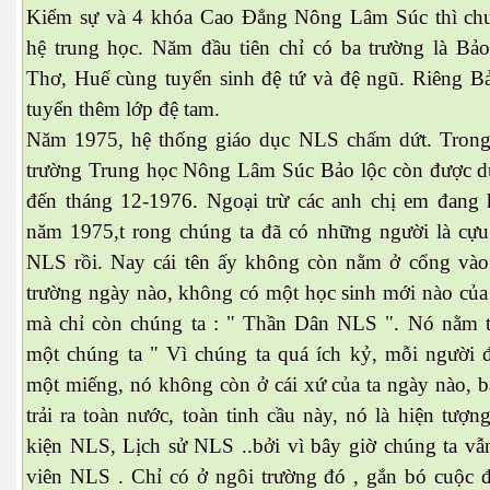
Kiểm sự và 4 khóa Cao Đẳng Nông Lâm Súc thì ch
hệ trung học. Năm đầu tiên chỉ có ba trường là Bảo
Thơ, Huế cùng tuyển sinh đệ tứ và đệ ngũ. Riêng B
tuyển thêm lớp đệ tam.
Năm 1975, hệ thống giáo dục NLS chấm dứt. Trong
trường Trung học Nông Lâm Súc Bảo lộc còn được du
đến tháng 12-1976. Ngoại trừ các anh chị em đang 
năm 1975,t rong chúng ta đã có những người là cựu
 Trí
NLS rồi. Nay cái tên ấy không còn nằm ở cổng vào
Mây
trường ngày nào, không có một học sinh mới nào củ
mà chỉ còn chúng ta : " Thần Dân NLS ". Nó nằm 
một chúng ta " Vì chúng ta quá ích kỷ, mỗi người đ
một miếng, nó không còn ở cái xứ của ta ngày nào, b
trải ra toàn nước, toàn tinh cầu này, nó là hiện tượ
kiện NLS, Lịch sử NLS ..bởi vì bây giờ chúng ta vẫn
)
viên NLS . Chỉ có ở ngôi trường đó , gắn bó cuộc đ