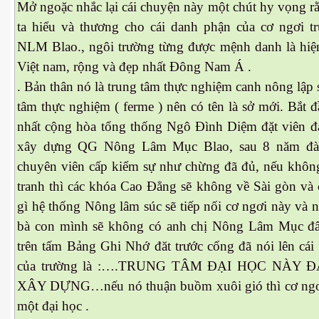
Mở ngoặc nhắc lại cái chuyện này một chút hy vọng r
ta hiểu và thương cho cái danh phận của cơ ngơi 
NLM Blao., ngôi trường từng được mệnh danh là hiện
Việt nam, rộng và đẹp nhất Đông Nam Á .
. Bản thân nó là trung tâm thực nghiệm canh nông lập
tâm thực nghiệm ( ferme ) nên có tên là sở mới. Bắt 
nhất cộng hòa tổng thống Ngô Đình Diệm đặt viên đá
xây dựng QG Nông Lâm Mục Blao, sau 8 năm đào
chuyên viên cấp kiểm sự như chừng đã đủ, nếu không
tranh thì các khóa Cao Đẳng sẽ không về Sài gòn và 
gì hệ thống Nông lâm súc sẽ tiếp nối cơ ngơi này và n
bà con mình sẽ không có anh chị Nông Lâm Mục đâ
trên tấm Bảng Ghi Nhớ đăt trước cổng đã nói lên cái
của trường là :….TRUNG TÂM ĐẠI HỌC NÀY 
ết
XÂY DỰNG…nếu nó thuận buồm xuôi gió thì cơ ngơi
một đại học .