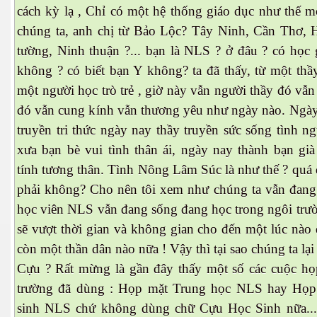
cách kỳ lạ , Chỉ có một hệ thống giáo dục như thế m
chúng ta, anh chị từ Bảo Lộc? Tây Ninh, Cần Thơ, 
tường, Ninh thuận ?... bạn là NLS ? ở đâu ? có học 
không ? có biết bạn Y không? ta đã thấy, từ một thầy
một người học trò trẻ , giờ này vẫn người thầy đó vẫn
đó vẫn cung kính vẫn thương yêu như ngày nào. Ngày
truyền tri thức ngày nay thầy truyền sức sống tình n
xưa bạn bè vui tình thân ái, ngày nay thành bạn già
tính tương thân. Tình Nông Lâm Súc là như thế ? quá 
phải không? Cho nên tôi xem như chúng ta vẫn đang
học viên NLS vẫn đang sống đang học trong ngôi trườ
sẽ vượt thời gian và không gian cho đến một lúc nào
còn một thần dân nào nữa ! Vậy thì tại sao chúng ta lạ
Cựu ? Rất mừng là gần đây thấy một số các cuộc họ
trường đã dùng : Họp mặt Trung học NLS hay Họ
sinh NLS chứ không dùng chữ Cựu Học Sinh nữa..