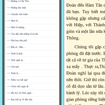
=> Hương vị Cần Thơ..
Đoàn đến Hàm Tân đ
=> Những bàn chân
đã hẹn. Tuy biết tr
=> Chuyện tình buồn
không gặp nhưng cả
=> Nhớ về ..
với Hiệp, với Thành
=> Nhớ về những...
giòn và một lần nữa
=> Còn đâu nữa những tà áo dài
Thông.
=> Nhà hoa trên phố
Chúng tôi gặp ch
=> Bầu ơi...Bầu....
phòng đã đặt trước. 
=> Thiệt là khổ..
tất cả về tư gia của
=> Thôi nghĩ đi...
xa mấy . Thực ra,Th
=> Chợ quê
Đoàn nghỉ lại qua đ
=> Thiệt là ...
nên thôi. Giờ thì c
=> Niềm vui bất ngờ
cổ đã dọn sằn từ lâu
=> Chim mồi ngày ấy
hành lý. Lúc này tôi 
=> Hồi Ký (3) Thôi nghĩ...
gian phòng riêng biệt
=> Bạn biết gì về dầu dừa