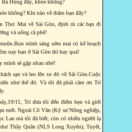
í, Bá Hùng đây, khỏe không?
hỏe không? Khi nào về thăm bạn đây?
n Thơ. Mai về Sài Gòn, định rủ các bạn đi
ờng và uống cà phê!
á muộn.Bọn mình sáng sớm mai có kế hoạch
ôm nay bạn ở Sài Gòn thì hay quá!
ay mình sẽ gặp nhau nhé!
khách sạn và leo lên xe đò về Sài Gòn.Cuộc
hiên như thế đó. Và tôi đã phải cảm ơn Trí
ấy.
y,19/11, Trí đưa tôi đến điểm hẹn và giới
 bạn mới. Ngoài Cô Vân (Kỹ sư Nông nghiệp,
c Lan mà tôi đã biết, còn có nhiều người lạ
c như Thầy Quân (NLS Long Xuyên), Tuyết,