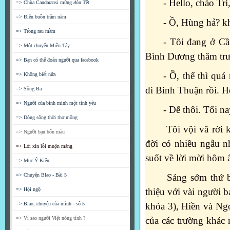
- Hello, chào Tr
=> Chùa Candaransi mừng đón Tết
=> Điệu buồn trăm năm
- Ồ, Hùng hả? k
=> Trồng rau mầm
- Tôi đang ở Cầ
=> Một chuyến Miền Tây
Bình Dương thăm trư
=> Bạn có thể đoán người qua facebook
- Ồ, thế thì qu
=> Không biết nữa
đi Bình Thuận rồi. H
=> Sông Ba
=> Người của bình minh một tình yêu
- Dễ thôi. Tối n
=> Dòng sông thời thơ mộng
Tôi vội vã rời 
=> Người bạn bốn màu
đời có nhiều ngẫu n
=> Lời xin lỗi muộn màng
suốt về lời mời hôm 
=> Mục Ý Kiến
=> Chuyện Blao - Bài 5
Sáng sớm thứ bả
=> Hội ngộ
thiệu với vài người
=> Blao, chuyện của mình - số 5
khóa 3), Hiền và Ngọ
=> Vì sao người Việt nóng tính ?
của các trường khá