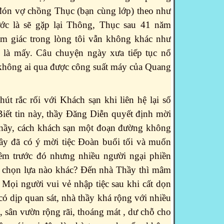
ón vợ chồng Thục (bạn cùng lớp) theo như
ước là sẽ gặp lại Thông, Thục sau 41 năm
m giác trong lòng tôi vẫn không khác như
 là mấy. Câu chuyện ngày xưa tiếp tục nổ
 không ai qua được công suất máy của Quang
út rắc rối với Khách sạn khi liên hệ lại số
Biết tin này, thầy Đăng Diễn quyết định mời
 Thầy, cách khách sạn một đoạn đường không
ầy đã có ý mời tiệc Đoàn buổi tối và muốn
êm trước đó nhưng nhiều người ngại phiền
òn chọn lựa nào khác? Đến nhà Thầy thì mâm
. Mọi người vui vẻ nhập tiệc sau khi cất dọn
có dịp quan sát, nhà thầy khá rộng với nhiều
, sân vườn rộng rãi, thoáng mát , dư chỗ cho