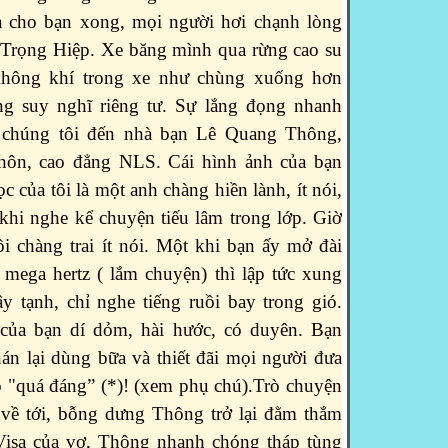
 cho bạn xong, mọi người hơi chạnh lòng
i Trọng Hiệp.
Xe băng mình qua rừng cao su
Không khí trong xe như chùng xuống hơn
ng suy nghĩ riêng tư. Sự lắng đọng nhanh
 chúng tôi đến nhà bạn Lê Quang Thông,
thôn, cao đẳng NLS. Cái hình ảnh của bạn
ọc của tôi là một anh chàng hiền lành, ít nói,
khi nghe kể chuyện tiếu lâm trong lớp. Giờ
i chàng trai ít nói. Một khi bạn ấy mở đài
 mega hertz ( lắm chuyện) thì lập tức xung
y tạnh, chỉ nghe tiếng ruồi bay trong gió.
 của bạn dí dỏm, hài hước, có duyên. Bạn
án lại dùng bữa và thiết đãi mọi người đưa
 "quá đáng” (*)! (xem phụ chú).Trò chuyện
 về tới, bỗng dưng Thông trở lại đằm thắm
Visa của vợ, Thông nhanh chóng tháp tùng