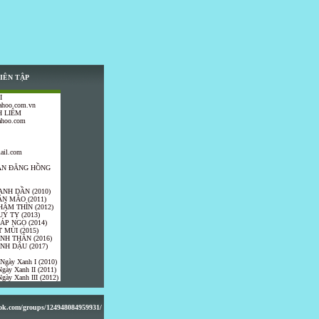
IÊN TẬP
I
ahoo.com.vn
 LIÊM
ahoo.com
ail.com
TRẦN ĐĂNG HỒNG
ANH DẦN (2010)
ÂN MÃO (2011)
HÂM THÌN (2012)
UÝ TỴ (2013)
IÁP NGỌ (2014)
 MÙI (2015)
ÍNH THÂN (2016)
INH DẬU (2017)
 Ngày Xanh I (2010)
gày Xanh II (2011)
gày Xanh III (2012)
ook.com/groups/124948084959931/