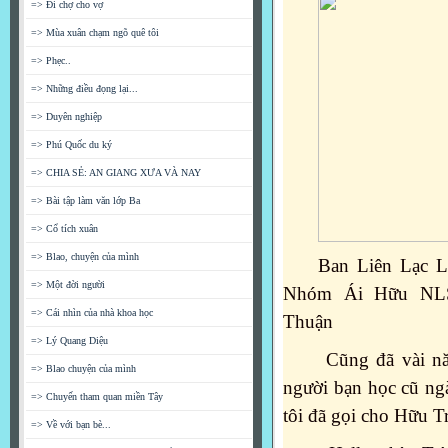
=> Đi chợ cho vợ
=> Mùa xuân chạm ngõ quê tôi
=> Phẹc..
=> Những điều đọng lại...
=> Duyên nghiệp
=> Phú Quốc du ký
=> CHIA SẺ: AN GIANG XƯA VÀ NAY
=> Bài tập làm văn lớp Ba
=> Cổ tích xuân
=> Blao, chuyện của mình
Ban Liên Lạc 
=> Một đời người
Nhóm Ái Hữu NLS
=> Cái nhìn của nhà khoa học
Thuận
=> Lý Quang Diệu
Cũng đã vài năm
=> Blao chuyện của mình
người bạn học cũ ng
=> Chuyến tham quan miền Tây
tôi đã gọi cho Hữu Tr
=> Về với bạn bè...