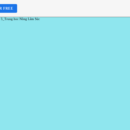
R FREE
 5_Trung hoc Nông Lâm Súc