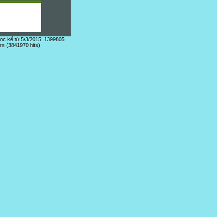
đọc kể từ 5/3/2015: 1399805
ors (3841970 hits)