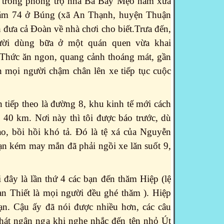
o trong phòng trọ nhà Bà Bảy Mẹo năm xưa
năm 74 ở Búng (xã An Thạnh, huyện Thuận
đưa cả Đoàn về nhà chơi cho biết.Trưa đến,
ười dùng
bữa ở một quán quen vừa khai
. Thức ăn ngon, quang cảnh thoáng mát, gần
n mọi người chậm chân lên xe tiếp tục cuộc
tiếp theo là đường 8, khu kinh tế mới cách
40 km. Nơi này thì tôi được báo trước, dù
o, bồi hồi khó tả. Đó là tệ xá của Nguyễn
ạn kém may mắn đã phải ngồi xe lăn suốt 9,
 đây là lần thứ 4 các bạn đến thăm Hiệp (lệ
an Thiết là mọi người đều ghé thăm ). Hiệp
bạn. Cậu ấy đã nói được nhiều hơn, các câu
 hát ngân nga khi nghe nhắc đến tên nhỏ Út