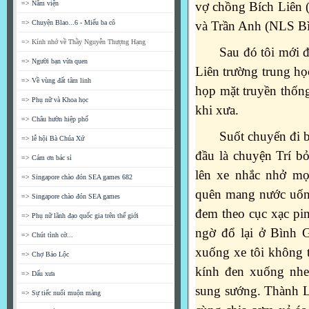
=> Nằm viện
vợ chồng Bích Liên 
=> Chuyện Blao...6 - Miếu ba cô
và Trần Anh (NLS B
=> Kính nhớ về Thầy Nguyễn Thượng Hạng
Sau đó tôi mới đ
=> Người bạn vừa quen
Liên trường trung họ
=> Về vùng đất tâm linh
họp mặt truyền thốn
=> Phụ nữ và Khoa học
khi xưa.
=> Châu hườn hiệp phố
Suốt chuyến đi b
=> lễ hội Bà Chúa Xứ
đầu là chuyện Trí bỏ
=> Cám ơn bác sỉ
lên xe nhắc nhở mọ
=> Singapore chào đón SEA games 682
quên mang nước uốn
=> Singapore chào đón SEA games
đem theo cục xạc pi
=> Phụ nữ lãnh đạo quốc gia trên thế giới
ngờ đổ lại ở Bình 
=> Chút tình cờ...
xuống xe tôi không 
=> Chợ Bảo Lộc
kính đen xuống nhe
=> Dấu xưa
sung sướng. Thành 
=> Sự tiếc nuối muộn màng