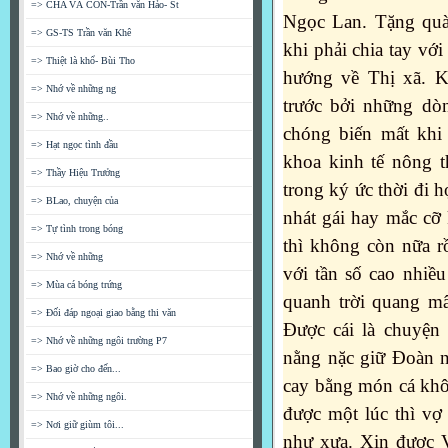
=> CHA VÀ CON-Trần văn Hảo- St
Ngọc Lan. Tặng quà
=> GS-TS Trần văn Khê
khi phải chia tay vớ
=> Thiệt là khổ- Bùi Tho
hướng về Thị xã. 
=> Nhớ về những ng
trước bởi những dò
=> Nhớ về những..
chóng biến mất khi
=> Hạt ngọc tình đầu
khoa kinh tế nông 
=> Thầy Hiệu Trưởng
trong ký ức thời đi h
=> BLao, chuyện của
nhát gái hay mắc cỡ 
=> Tự tình trong bóng
thì không còn nữa rồ
=> Nhớ về những
với tần số cao nhiều
=> Mùa cá bóng trứng
quanh trời quang mâ
=> Đối đáp ngoại giao bằng thi văn
Được cái là chuyện
=> Nhớ về những ngôi trường P7
nằng nặc giữ Đoàn n
=> Bao giờ cho đến...
cay bằng món cá khô
=> Nhớ về những ngôi.
được
một lúc thì vợ
=> Nơi giữ giùm tôi...
như xưa. Xin được 