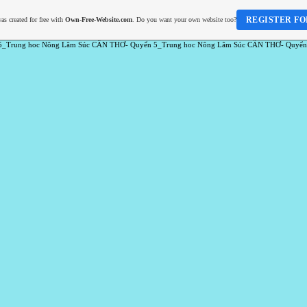
REGISTER FO
as created for free with
Own-Free-Website.com
. Do you want your own website too?
5_Trung hoc Nông Lâm Súc CẦN THƠ- Quyển 5_Trung hoc Nông Lâm Súc CẦN THƠ- Quyển