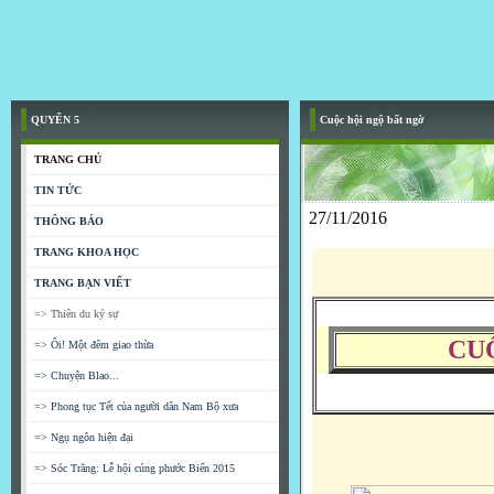
QUYỂN 5
Cuộc hội ngộ bất ngờ
TRANG CHỦ
TIN TỨC
27/11/2016
THÔNG BÁO
TRANG KHOA HỌC
TRANG BẠN VIẾT
=> Thiên du ký sự
CU
=> Ôi! Một đêm giao thừa
=> Chuyện Blao...
=> Phong tục Tết của người dân Nam Bộ xưa
=> Ngụ ngôn hiện đại
=> Sóc Trăng: Lễ hội cúng phước Biển 2015