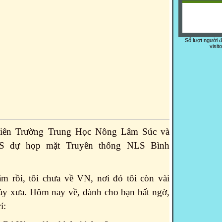
Số lượt người 
visit
Liên Trường Trung Học Nông Lâm Súc và
 dự họp mặt Truyền thống NLS Bình
 rồi, tôi chưa về VN, nơi đó tôi còn vài
ày xưa. Hôm nay về, dành cho bạn bất ngờ,
í: