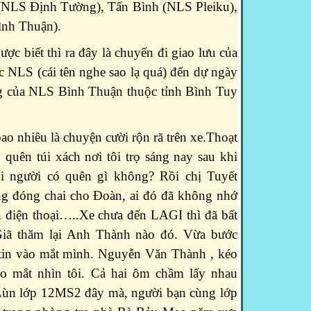
(NLS Định Tường), Tấn Bình (NLS Pleiku),
ình Thuận).
ược biết thì ra đây là chuyến đi giao lưu của
c NLS (cái tên nghe sao lạ quá) đến dự ngày
g của NLS Bình Thuận thuộc tỉnh Bình Tuy
ao nhiêu là chuyện cười rộn rã trên xe.Thoạt
 quên túi xách nơi tôi trọ sáng nay sau khi
i người có quên gì không? Rồi chị Tuyết
g đóng chai cho Đoàn, ai đó đã không nhớ
n điện thoại…..Xe chưa đến LAGI thì đã bất
Giã thăm lại Anh Thành nào đó. Vừa bước
tin vào mắt mình. Nguyễn Văn Thành , kéo
o mắt nhìn tôi. Cả hai ôm chầm lấy nhau
Lùn lớp 12MS2 đây mà, người bạn cùng lớp