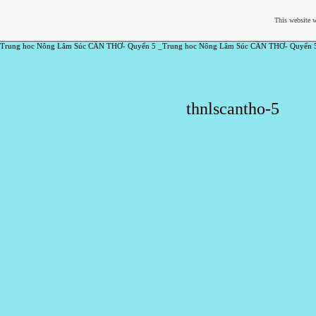
This website w
Trung hoc Nông Lâm Súc CẦN THƠ- Quyển 5 _Trung hoc Nông Lâm Súc CẦN THƠ- Quyển 
thnlscantho-5