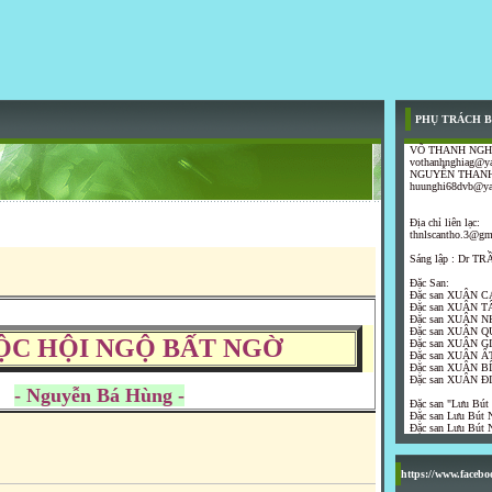
PHỤ TRÁCH B
VÕ THANH NGH
vothanhnghiag@y
NGUYỄN THANH
huunghi68dvb@y
Địa chỉ liên lạc:
thnlscantho.3@gm
Sáng lập : Dr 
Đặc San:
Đặc san XUÂN C
Đặc san XUÂN T
Đặc san XUÂN N
Đặc san XUÂN Q
ỘC HỘI NGỘ BẤT NGỜ
Đặc san XUÂN G
Đặc san XUÂN ẤT
Đặc san XUÂN B
Đặc san XUÂN Đ
- Nguyễn Bá Hùng -
Đặc san "Lưu Bút
Đặc san Lưu Bút N
Đặc san Lưu Bút N
https://www.faceb