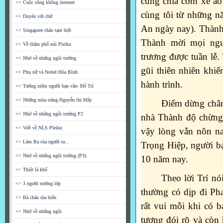
cùng chia cơm xẻ á
=> Cuộc sống không internet
cùng tôi từ những 
=> Duyên với chữ
An ngày nay). Thành 
=> Singapore chào tạm biệt
Thành mời mọi ng
=> Về thăm phố núi Pleiku
trương được tuần lễ
=> Nhớ về những ngôi trường
gũi thiên nhiên khiế
=> Phụ nữ và Nobel Hòa Bình
hành trình.
=> Tưởng niệm người bạn văn- Đổ Trí
=> Những mùa trăng-Nguyễn thị Mây
Điểm dừng chân 
=> Nhớ về những ngôi trường P2
nhà Thành độ chừng 
=> Viết về NLS Pleiku
vậy lòng vẫn nôn na
=> Làm Ba của người ta...
Trọng Hiệp, người b
=> Nhớ về những ngôi trường (P3)
10 năm nay.
=> Thiệt là khổ
Theo lời Trí nói
=> 3 người trưởng lớp
thường có dịp đi Ph
=> Bà cháu rùa biển
rất vui mỗi khi có 
=> Nhớ về những ngôi
tương đói rõ và còn