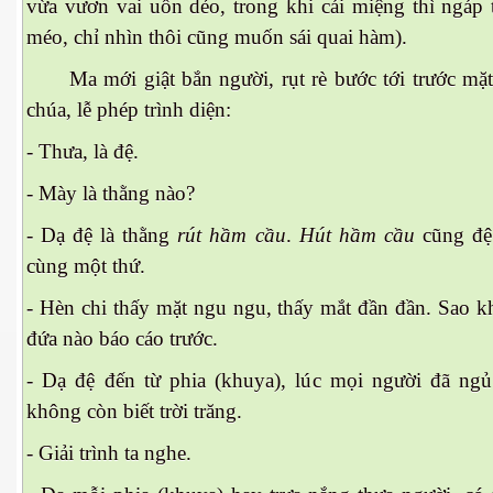
vừa vươn vai uốn dẻo, trong khi cái miệng thì ngáp 
méo, chỉ nhìn thôi cũng muốn sái quai hàm).
Ma mới giật bắn người, rụt rè bước tới trước mặt
chúa, lễ phép trình diện:
- Thưa, là đệ.
- Mày là thằng nào?
- Dạ đệ là thằng
rút hầm cầu
.
Hút hầm cầu
cũng đ
cùng một thứ.
- Hèn chi thấy mặt ngu ngu, thấy mắt đần đần. Sao k
đứa nào báo cáo trước.
- Dạ đệ đến từ phia (khuya), lúc mọi người đã ngủ 
không còn biết trời trăng.
ết
- Giải trình ta nghe.