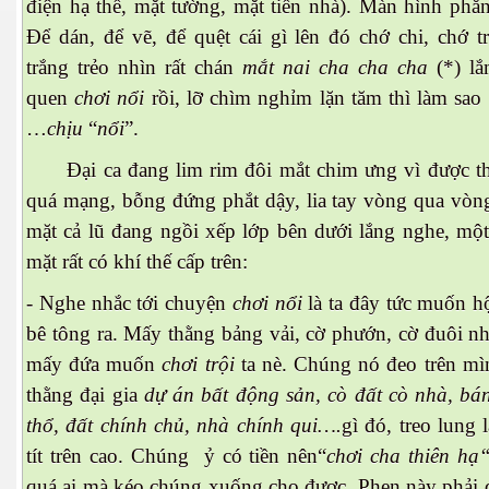
điện hạ thế, mặt tường, mặt tiền nhà). Màn hình phẳ
Để dán, để vẽ, để quệt cái gì lên đó chớ chi, chớ t
trắng trẻo nhìn rất chán
mắt nai cha cha cha
(*) lắ
quen
chơi nổi
rồi, lỡ chìm nghỉm lặn tăm thì làm sao
…
chịu
“
nổi
”.
Đại ca đang lim rim đôi mắt chim ưng vì được t
quá mạng, bỗng đứng phắt dậy, lia tay vòng qua vòng
mặt cả lũ đang ngồi xếp lớp bên dưới lắng nghe, một
mặt rất có khí thế cấp trên:
- Nghe nhắc tới chuyện
chơi
nổi
là ta đây tức muốn 
bê tông ra. Mấy thằng bảng vải, cờ phướn, cờ đuôi n
mấy đứa muốn
chơi trội
ta nè. Chúng nó đeo trên mì
thằng đại gia
dự án
bất động sản, cò đất cò nhà, bá
thổ, đất chính chủ, nhà chính qui….
gì đó, treo lung l
tít trên cao. Chúng ỷ có tiền nên“
chơi cha thiên hạ“
quá ai mà kéo chúng xuống cho được. Phen này phải 