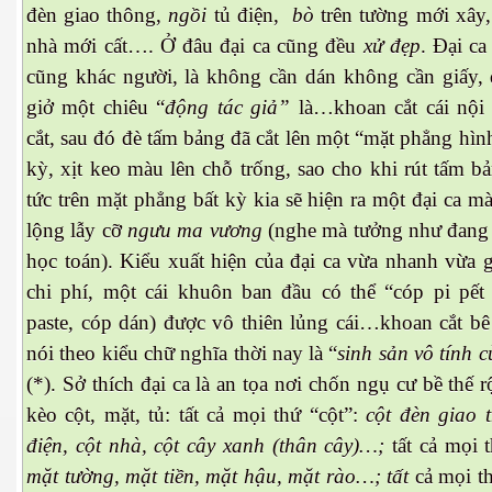
đèn giao thông,
ngồi
tủ điện,
bò
trên tường mới xây
nhà mới cất…. Ở đâu đại ca cũng đều
xử đẹp
. Đại ca
cũng khác người, là không cần dán không cần giấy, đ
giở một chiêu “
động tác giả”
là…khoan cắt cái nội
cắt, sau đó đè tấm bảng đã cắt lên một “mặt phẳng hìn
kỳ, xịt keo màu lên chỗ trống, sao cho khi rút tấm bả
tức trên mặt phẳng bất kỳ kia sẽ hiện ra một đại ca 
lộng lẫy cỡ
ngưu ma vương
(nghe
mà tưởng như đang
học toán). Kiểu xuất hiện của đại ca vừa nhanh vừa 
chi phí, một cái khuôn ban đầu có thể “cóp pi pết 
ượng Hạng
paste, cóp dán) được vô thiên lủng cái…khoan cắt bê
nói theo kiểu chữ nghĩa thời nay là “
sinh sản
vô tính 
(*). Sở thích đại ca là an tọa nơi chốn ngụ cư bề thế r
kèo cột, mặt, tủ: tất cả mọi thứ “cột”:
cột đèn giao 
điện, cột nhà, cột cây xanh (thân cây)…;
tất cả mọi 
mặt tường, mặt tiền, mặt hậu, mặt rào…; tất
cả
mọi t