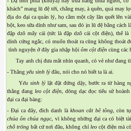
- Dạ mỗi phia (khuya) hay trưa nắng thưa người, có 
khách” mang lũ đệ tới, chẳng may, à quên, quá may lọ
địa do đại ca quản lý, họ cầm một cây lăn quết lên và
bột, keo sữa dính như sam, sau đó ịn lũ đệ bằng cách l
đập dzô mấy cái (tức là đập dzô cái cột điện), thế là
cebook
dính cứng ngắc, có muốn thoát ra cũng không thoát đ
tình nguyện ở đây gia nhập hội
ôm cột điện
cùng các 
Tay anh chị đưa mắt nhìn quanh, có vẻ như đang tìm
- Thằng
yếu sinh lý
đâu, nói cho nó biết ta là ai.
yêu
Y
ếu sinh lý
lật đật đứng dậy, bước ra từ hàng 
thằng đang
leo cột điện
, dõng dạc đọc tiểu sử hoành
đại ca đại bàng:
- Đại ca đây, đích danh là
khoan cắt bê tông
, còn t
chúa ôn chúa ngục
, vì không những đại ca có biệt tà
chỗ trống
bất cứ nơi đâu, không chỉ
leo
cột điện mà 