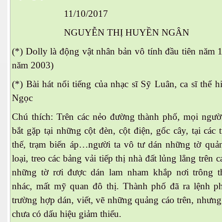
11/10/2017
NGUYỄN THỊ HUYỀN NGÂN
(*) Dolly là động vật nhân bản vô tính đầu tiên năm 
năm 2003)
(*) Bài hát nổi tiếng của nhạc sĩ Sỹ Luân, ca sĩ thể 
Ngọc
Chú thích: Trên các nẻo đường thành phố, mọi ngườ
bắt gặp tại những cột đèn, cột điện, gốc cây, tại các 
thế, trạm biến áp…người ta vô tư dán những tờ quả
loại, treo các bảng vải tiếp thị nhà đất lủng lẳng trên c
những tờ rơi được dán lam nham khắp nơi trông t
nhác, mất mỹ quan đô thị. Thành phố đã ra lệnh p
trường hợp dán, viết, vẽ những quảng cáo trên, nhưng
chưa có dấu hiệu giảm thiểu.