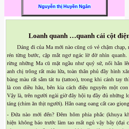
Nguyễn thị Huyền Ngân
 Nam Bộ xưa
Loanh quanh …quanh cái cột điện
 Biển 2015
Dáng đi của Ma mới nào cũng có vẻ chậm chạp, r
rén từng bước, cặp mắt ngơ ngác lờ đờ nhìn quanh.
rừng những Ma cũ mặt ngầu như quỷ sứ, nổi hẳn lê
anh chị trông rất máu lửa, toàn thân phủ đầy hình x
bàng màu rất sẫm tát tu (tattoo), trong khi cánh tay t
là con diều hâu, bên kia cách điệu nguyên một con
Vậy là, trên người ngài giờ đây hội tụ đầy đủ những 
táng (chim ăn thịt người). Hắn oang oang cất cao giọng
- Đứa nào mới đến? Đêm hôm phia phắc (khuya kh
NAY
hiện không báo trước làm tao mất ngủ vậy bây (đại c