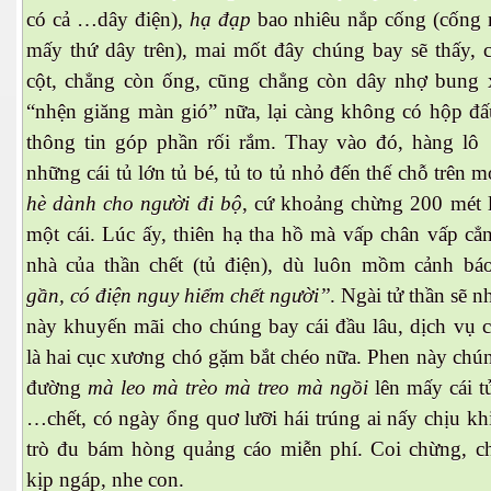
có cả …dây điện),
hạ đạp
bao nhiêu nắp cống (cống
mấy thứ dây trên), mai mốt đây chúng bay sẽ thấy, 
cột, chẳng còn ống, cũng chẳng còn dây nhợ bung
“nhện giăng màn gió” nữa, lại càng không có hộp đấ
thông tin góp phần rối rắm. Thay vào đó, hàng lô
những cái tủ lớn tủ bé, tủ to tủ nhỏ đến thế chỗ trên 
hè dành cho người đi bộ
, cứ khoảng chừng 200 mét l
một cái. Lúc ấy, thiên hạ tha hồ mà vấp chân vấp cẳ
nhà của thần chết (tủ điện), dù luôn mồm cảnh bá
gần, có điện nguy hiểm chết người’’
. Ngài tử thần sẽ n
này khuyến mãi cho chúng bay cái đầu lâu, dịch vụ 
là hai cục xương chó gặm bắt chéo nữa. Phen này chú
đường
mà leo mà trèo mà
treo mà ngồi
lên mấy cái t
…chết, có ngày ổng quơ lưỡi hái trúng ai nấy chịu kh
trò đu bám hòng quảng cáo miễn phí. Coi chừng, c
kịp ngáp, nhe con.