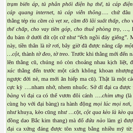
trạm biến áp, tủ phân phối điện hạ thế, tủ cáp điện
cáp quang internet, tủ cáp viễn thông
…. chứ đâu
thằng tép riu
cầm cà vẹt xe
,
cầm
đồ lãi suất thấp
,
cho 
thế chấp
,
cho vay tiền góp
,
cho thuê phòng trọ, …,
es 682
đu bám ở dưới đít cột cứ như “ếch ngồi đáy giếng”. 
này, tiền thân là
tờ rơi,
bây giờ đã được nâng cấp
một
es
…cột,
thành
tờ đeo, tờ treo
. Trước khi thằng mới đến 
thế giới
lên thằng cũ, chúng nó còn choảng nhau kịch liệt, 
xác
thằng đến trước một cách không khoan nhượng
ngược đời nè, ma mới ăn hiếp ma cũ). Thật là một cá
cực kỳ ….nham nhở, nhem nhuốc. Sở dĩ
đại ca được
bàng
vì đại ca có thể vươn đôi cánh ….
chim ưng
(là
cùng họ với đại bàng)
ra hành động
mọi lúc mọi nơi
,
như khuya, kèo cũng như …cột,
cột qua kèo là kèo q
đồng dao Bắc kim thang) mà đố
đứa nào
làm gì đượ
đại ca xứng đáng được tôn xưng bằng nhiều mỹ từ