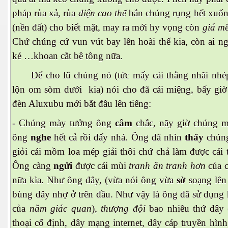
pháp rủa xả, rủa
điện cao thế
bắn chúng rụng hết xuố
(nền đất) cho biết mặt, may ra mới hy vọng còn
giá m
Chứ chúng cứ vun vút bay lên hoài thế kia, còn ai ng
kẻ …khoan cắt bê tông nữa.
Để cho lũ chúng nó (tức mấy cái thằng nhãi nhé
lộn om sòm dưới kia) nói cho đã cái miệng, bấy giờ
đèn Aluxubu mới bắt đầu lên tiếng:
n
- Chúng mày tưởng ông
câm
chắc, nãy giờ chúng m
ông
nghe
hết cả rồi đấy nhá. Ông đã nhìn
thấy
chúng
giỏi cái mồm loa mép giải thôi chứ chả làm được cái t
Ông càng
ngửi
được cái mùi
tranh ăn tranh hơn
của 
nữa kìa. Như ông đây, (vừa nói ông vừa
sờ
soạng lên
bùng dây nhợ ở trên đầu. Như vậy là ông đã sử dụng 
của
năm giác quan
),
thượng đội
bao nhiêu thứ dây 
thoại cố định, dây mạng internet, dây cáp truyền hình