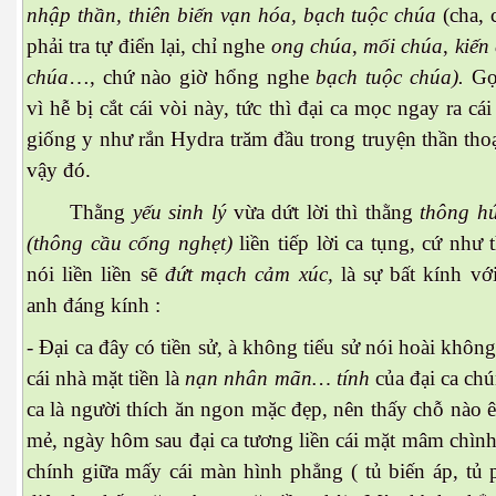
nhập thần, thiên biến vạn hóa, bạch tuộc chúa
(cha, 
phải tra tự điển lại, chỉ nghe
ong chúa
,
mối chúa
,
kiến
chúa
…, chứ nào giờ hổng nghe
bạch tuộc chúa).
Gọ
vì hễ bị cắt cái vòi này, tức thì đại ca mọc ngay ra cái
giống y như rắn Hydra trăm đầu trong truyện thần th
vậy đó.
Thằng
yếu sinh lý
vừa dứt lời thì thằng
thông hú
 Trí
(thông cầu cống nghẹt)
liền tiếp lời ca tụng, cứ như
nói liền liền sẽ
đứt mạch cảm xúc,
là sự bất kính vớ
Mây
anh đáng kính :
- Đại ca đây có tiền sử, à không tiểu sử nói hoài khôn
cái nhà mặt tiền là
nạn nhân mãn… tính
của đại ca chú
ca là người thích ăn ngon mặc đẹp, nên thấy chỗ nào 
mẻ, ngày hôm sau đại ca tương liền cái mặt mâm chìn
chính giữa mấy cái màn hình phẳng ( tủ biến áp, tủ 
)