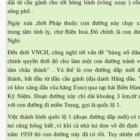
dài từ cầu gành cho tới bùng binh (vòng xoay ) cô
sông phố .
Ngày xưa ,thời Pháp thuộc con đường này chạy 
trung tâm tỉnh lỵ, chợ Biên hoà..Đó chính là con 
Nghi.
Đến thời VNCH, cũng nghĩ tới vấn đề "bùng nổ dân
chính quyền thời đó cho làm một con đường tránh v
tâm châu thành" . Và thế là con đường đắp mới 
thành, bắt đầu từ đầu cầu gành (địa danh Hãng dầu. 
có kho xăng dầu của hãng Esso) qua rạp hát Biên Hùn
Kỹ Niệm. Đoạn đường này chỉ dài khoảng 3 km,từ 
với con đường đi miền Trung, gọi là quốc lộ 1.
Việc thành hình quốc lộ 1 (đoạn đường đắp mới) có t
ết
tui cũng hổng biết ,vì khi cả nhà tui dọn về đó định 
năm 1959 thì con đường này đã có rồi. Tuy nhiên nh