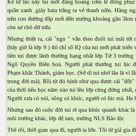
Kể từ lúc nầy tui mới đàng hoàng cơm lê đồng phục 
quần xanh ,giày bata trắng ra vẻ thanh niên. Hàng n
trên con đường đắp mới đến trường khoảng gần 3km
còn sợ chó dữ nữa.
óng nước
Nhưng thiệt ra, cái "ngu " vẫn theo đuổi tui mãi tới
(bây giờ là lớp 9 ) thì chỉ số IQ của tui mới phát triển 
tiên tui được lãnh thưởng hạng nhất lớp Tứ 3 trường
Ngô Quyền Biên hoà. Người phát thưởng tui lúc đ
Phạm khắc Thành, giám học. (Sở dỉ tui nhớ lâu là vì lầ
trong đời mà). Rồi từ đó hình như qua được cái "đốt"
của thời tiểu học năm nào tui lên lớp cũng đứng nhất, n
Người xưa có nói, sông có khúc, người có lúc mà. He 
Nhưng sau đó cuộc đời tui rẽ qua khúc quanh khác là
á heo
môi trường khác, lớp đệ tam, trường NLS Bảo lộc
Thế rồi, thời gian qua đi, người ta lớn. Tôi từ giả gia đ