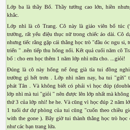
Lớp ba là thầy Bổ. Thầy tướng cao lớn, hiền như
khắc.
Lớp nhì là cô Trang. Cô này là giáo viên bổ túc (
es 682
trường, rất yểu điệu thục nữ trong chiếc áo dài. Cô d
nhưng tiếc rằng gặp cái thằng học trò "đầu óc ngu si, t
es
triển " .nên tiếp thu hổng nổi. Kết quả cuối năm cô T
thế giới
bố : cho em học thêm 1 năm lớp nhì nữa cho. ...giỏi!
Đúng là cô này hổng nể ông già tía tui đồng ngh
trường gì hết trơn
.
Lớp nhì năm nay, ba tui "gửi" 
phát Tân . Và không biết có phải vì học đúp (doubl
lớp nhì mà tui "giỏi " nên được lên lớp nhất mà không
thứ 3 của lớp nhì! he he. Và cũng vì học đúp 2 năm l
1 tuổi dư dự phòng của tui cũng "cuốn theo chiều gi
with the gone ). Bây giờ tui thành thằng học trò học
như các bạn trang lứa.