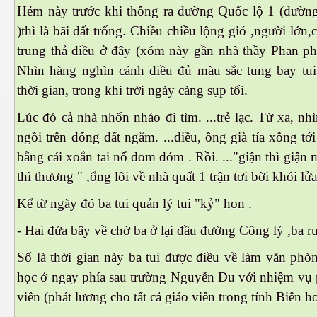
Hẻm này trước khi thông ra đường Quốc lộ 1 (đườn
)thì là bãi đất trống. Chiều chiều lộng gió ,người lớn,c
trung thả diều ở đây (xóm này gần nhà thầy Phan phá
Nhìn hàng nghìn cánh diều đủ màu sắc tung bay tui
thời gian, trong khi trời ngày càng sụp tối.
Lúc đó cả nhà nhốn nháo đi tìm. ...trẻ lạc. Từ xa, nhì
ngồi trên đống đất ngắm. ...diều, ông già tía xông t
bằng cái xoắn tai nổ đom đóm . Rồi. ..."giận thì giận
thì thương " ,ổng lôi về nhà quất 1 trận tơi bời khói l
Kể từ ngày đó ba tui quản lý tui "kỷ" hon .
- Hai đứa bây về chờ ba ở lại đầu đường Công lý ,ba r
Số là thời gian này ba tui được điều về làm văn phò
học ở ngay phía sau trường Nguyễn Du với nhiệm vụ 
viên (phát lương cho tất cả giáo viên trong tỉnh Biên ho