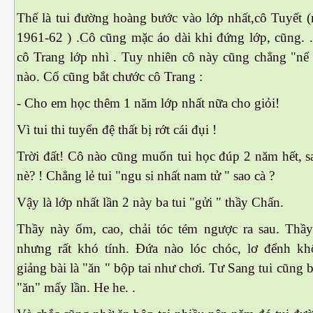
Thế là tui đường hoàng bước vào lớp nhất,cô Tuyết (
1961-62 ) .Cô cũng mặc áo dài khi đứng lớp, cũng. .
cô Trang lớp nhì . Tuy nhiên cô này cũng chẳng "nể 
nào. Cổ cũng bắt chước cô Trang :
- Cho em học thêm 1 năm lớp nhất nữa cho giỏi!
Vì tui thi tuyển đệ thất bị rớt cái đụi !
 Trí
Trời đất! Cô nào cũng muốn tui học đúp 2 năm hết, s
nè? ! Chẳng lẻ tui "ngu si nhất nam tử " sao cà ?
Mây
Vậy là lớp nhất lần 2 này ba tui "gửi " thầy Chấn.
Thầy này ốm, cao, chải tóc tém ngược ra sau. Thầy
nhưng rất khó tính. Đứa nào lóc chóc, lơ đểnh k
giảng bài là "ăn " bộp tai như chơi. Tư Sang tui cũng 
"ăn" mấy lần. He he. .
)