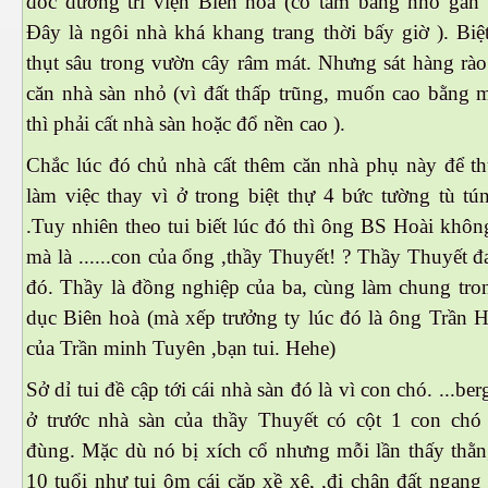
đốc dưỡng trí viện Biên hoà (có tấm bảng nhỏ gắn 
Đây là ngôi nhà khá khang trang thời bấy giờ ). Biệ
h tại Anh
thụt sâu trong vườn cây râm mát. Nhưng sát hàng rào
căn nhà sàn nhỏ (vì đất thấp trũng, muốn cao bằng 
thì phải cất nhà sàn hoặc đổ nền cao ).
Chắc lúc đó chủ nhà cất thêm căn nhà phụ này để th
làm việc thay vì ở trong biệt thự 4 bức tường tù tú
.Tuy nhiên theo tui biết lúc đó thì ông BS Hoài khô
mà là ......con của ổng ,thầy Thuyết!
?
Thầy Thuyết đ
đó. Thầy là đồng nghiệp của ba, cùng làm chung tron
dục Biên hoà (mà xếp trưởng ty lúc đó là ông Trần H
của Trần minh Tuyên ,bạn tui. Hehe)
Sở dỉ tui đề cập tới cái nhà sàn đó là vì con chó. ...ber
ở trước nhà sàn của thầy Thuyết có cột 1 con chó 
đùng. Mặc dù nó bị xích cổ nhưng mỗi lần thấy thằn
10 tuổi như tui ôm cái cặp xề xệ, ,đi chân đất ngang