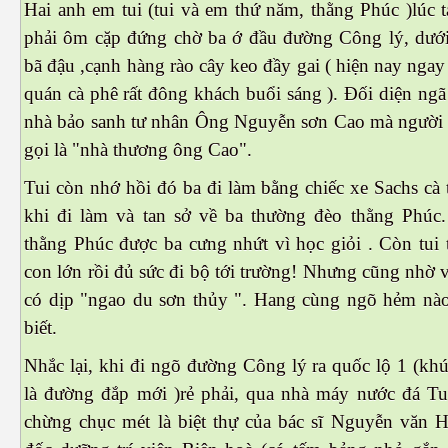
Hai anh em tui (tui và em thứ năm, thằng Phúc )lúc 
phải ôm cặp đứng chờ ba ớ đầu đường Công lý, dưới
bã đậu ,cạnh hàng rào cây keo đầy gai ( hiện nay ngay
quán cà phê rất đông khách buổi sáng ). Đối diện ngã
nhà bảo sanh tư nhân Ông Nguyễn sơn Cao mà người 
gọi là "nhà thương ông Cao".
Tui còn nhớ hồi đó ba đi làm bằng chiếc xe Sachs cà
khi đi làm và tan sở về ba thường đèo thằng Phúc
thằng Phúc được ba cưng nhứt vì học giỏi . Còn tui 
con lớn rồi đủ sức đi bộ tới trường! Nhưng cũng nhờ 
có dịp "ngao du sơn thủy ". Hang cùng ngõ hẻm nào
biết.
Nhắc lại, khi đi ngõ đường Công lý ra quốc lộ 1 (kh
là đường đắp mới )rẻ phải, qua nhà máy nước đá T
chừng chục mét là biệt thự của bác sĩ Nguyễn văn H