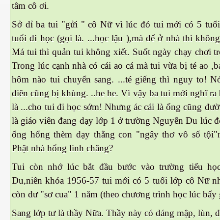
tâm cô ơi.
Sở dỉ ba tui "gửi " cô Nữ vì lúc đó tui mới có 5 tuổi
tuổi đi học (gọi là. ...học lậu ),mà để ở nhà thì khôn
Má tui thì quản tui không xiết. Suốt ngày chạy chơi 
Trong lúc cạnh nhà có cái ao cá mà tui vừa bị té ao ,ba
hôm nào tui chuyển sang. ...té giếng thì nguy to! N
điên cũng bị khùng.
..
he he. Vì vậy ba tui mới nghĩ ra
là ...cho tui đi học sớm! Nhưng ác cái là ổng cũng đ
là giáo viên đang dạy lớp 1 ở trường Nguyễn Du lúc 
ượng Hạng
ổng hổng thèm dạy thằng con "ngây thơ vô số tội"
Phật nhà hổng linh chăng?
Tui còn nhớ lúc bắt đầu bước vào trường tiểu h
Du,niên khóa 1956-57 tui mới có 5 tuổi lớp cô Nữ nh
còn dư "sơ cua" 1 năm (theo chương trình học lúc bấy g
Sang lớp tư là thầy Nữa. Thầy này có dáng mập, lùn, đ