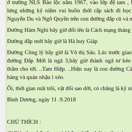
ở trường NLS Bảo lộc năm 1967, vào lớp đệ tam , b
lưng những kỷ niệm vui buồn thời cắp sách đi học
Nguyễn Du và Ngô Quyền trên con đường đắp cũ và 
Đường Hàm Nghi bây giờ đổi tên là Cách mạng tháng
n
Đường đắp mới bây giờ là Hà huy Giáp
Đường Công lý bây giờ là Võ thị Sáu. Lúc trước giao
đường Đắp Mới là ngã 3,bây giờ thành ngã tư kéo
thẳm cho tới. ..Tam Hiệp. ..Hiện nay là con đường C
hàng và quán nhậu ì xèo.
Ôi, thời gian mãi trôi, vật đổi sao dời, có chăng là kỷ 
Bình Dương, ngày 11 .9.2018
CHÚ THÍCH :