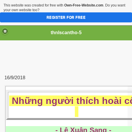
This website was created for free with
Own-Free-Website.com
. Do you want
your own website too?
REGISTER FOR FREE
thnlscantho-5
16/9/2018
Những người thích hoài c
- Lê Xuân San