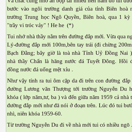
Và chắc cũng nhờ ăn bộp tai nhiều nên năm đó tui đư
bước vào ngôi trường danh giá của tỉnh Biên hoà 
trường Trung học Ngô Quyền, Biên hoà, qua 1 kỳ 
"trầy vi tróc vảy" ! He he (*)
Tui nhớ nhà thầy nằm trên đường đắp mới. Vừa qua n
Lý-đường đắp mới 100m,bên tay trái (đi chừng 200m l
Bạch Đằng; bây giờ là toà nhà Tỉnh Uỷ Đồng Nai )
nhà thầy Chấn là hãng nước đá Tuyết Đông. Hồi
đồng nước đá uống mệt xỉu .
Như vậy tính ra tui ôm cặp da đi trên con đường đắp
đường Lương văn Thượng tới trường Nguyễn Du h
khóa ( lớp năm,tư, ba ) và đến giữa năm 1959 cả nhà 
đường đắp mới như đã nói ở đoạn trên. Lúc đó tui bư
nhì, niên khóa 1959-60.
Từ trường Nguyễn Du đi về nhà mới tui có nhiều ngõ 