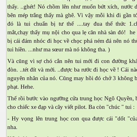
thấy. ..ghét! Nó chồm lên như muốn bứt xích, nước d
bên mép trắng thấy mà ghê. Vì vậy mỗi khi đi gần tớ
đó là tui chuẩn bị tư thế ....tay đua thế thức 1.
mắt,chạy thấy mụ nội cho qua lẹ căn nhà sàn đó! he 
bị cái đám nhóc đi học về chọc phá ném đá nên nó th
tui hiền. ...như ma sœur mà nó không tha. )
Và cũng vì sợ chó cắn nên tui mới đi con đường khá
đòn. ..tét đít và mới. ..được ba rước đi học về ! Cái n
nguyên nhân của nó. Cũng may hồi đó chở 3 không bị
phạt. Hehe.
Thế rồi bước vào ngưỡng cửa trung học Ngô Quyền, 
cho chiếc xe đạp và cây viết pilot. Ba còn "chúc " tui :
- Hy vọng lên trung học con qua được cái "dốt "của
nha.