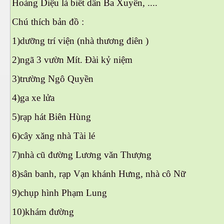
Hoàng Diệu là biết dân Ba Xuyên, ....
odia
Chú thích bản đồ :
1)dưỡng trí viện (nhà thương điên )
2)ngã 3 vườn Mít. Đài kỷ niệm
3)trường Ngô Quyền
4)ga xe lửa
rk Reading
5)rạp hát Biên Hùng
6)cây xăng nhà Tài lé
Lâu-Đài-Tháp London
7)nhà cũ đường Lương văn Thượng
8)sân banh, rạp Vạn khánh Hưng, nhà cô Nữ
 Anh phát minh
9)chụp hình Phạm Lung
10)khám đường