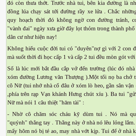
đó còn thưa thớt. Trước nhà tui, bên kia đường là n
đồng lúa chạy sát tới đường rầy xe lửa . Chắc nhữn
quy hoạch thời đó không ngờ con đường tránh, 
"vành đai" ngày xưa giờ đây lọt thỏm trong thành ph
dân cư như hiện nay!
cebook
Không hiểu cuộc đời tui có "duyên"nợ gì với 2 con 
mà suốt thời đi học cấp 1 và cấp 2 tui đều mòn gót với
Số là lúc mới bắt đầu cắp vở đến trường (lúc đó nhà
yêu
xóm đường Lương văn Thượng ).Một tối nọ ba chở tu
cô Nữ (tui nhớ nhà cổ đâu ở xóm lò heo, gần sân vận
,phía trên rạp Vạn khánh Hưng chút xíu ). Ba tui "g
Nữ mà nói 1 câu thiệt "hãm tài" :
- Nhờ cô chăm sóc cháu kỹ dùm tui . Nó mà qu
"quýnh" thẳng tay . Thằng này ở nhà nó lêu lỏng lắm
mấy hôm nó bị té ao, may nhà vớt kịp. Tui để ở nhà 