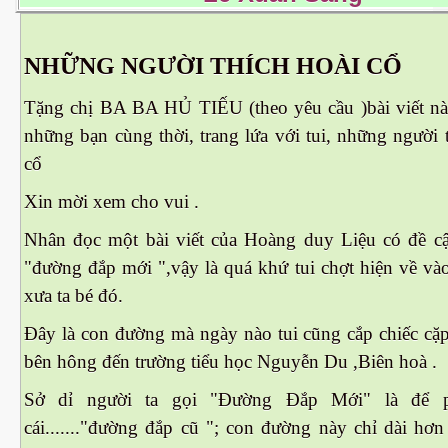
 Nam Bộ xưa
NHỮNG NGƯỜI THÍCH HOÀI CỔ
Tặng chị BA BA HỦ TIẾU (theo yêu cầu )bài viết nà
 Biển 2015
những bạn cùng thời, trang lứa với tui, những người 
cổ
Xin mời xem cho vui
.
Nhân đọc một bài viết của Hoàng duy Liệu có đề cậ
"đường đắp mới ",vậy là quá khứ tui chợt hiện về và
xưa ta bé đó.
Đây là con đường mà ngày nào tui cũng cắp chiếc cặp
bên hông đến trường tiểu học Nguyễn Du ,Biên hoà .
Sở dỉ người ta gọi "Đường Đắp Mới" là để p
NAY
cái......."đường đắp cũ "; con đường này chỉ dài hơ