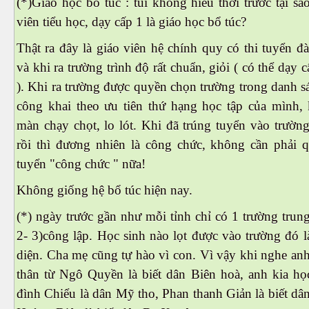
(*)Giáo học bổ túc : tui không hiểu thời trước tại sa
viên tiểu học, dạy cấp 1 là giáo học bổ túc?
Thật ra đây là giáo viên hệ chính quy có thi tuyển 
và khi ra trường trình độ rất chuẩn, giỏi ( có thể dạy 
). Khi ra trường được quyền chọn trường trong danh s
công khai theo ưu tiên thứ hạng học tập của mình,
màn chạy chọt, lo lót. Khi đã trúng tuyển vào trườn
rồi thì đương nhiên là công chức, không cần phải q
tuyển "công chức " nữa!
Không giống hệ bổ túc hiện nay.
(*) ngày trước gần như mỗi tỉnh chỉ có 1 trường trun
2- 3)công lập. Học sinh nào lọt được vào trường đó l
diện. Cha mẹ cũng tự hào vì con. Vì vậy khi nghe an
thân từ Ngô Quyền là biết dân Biên hoà, anh kia h
đình Chiểu là dân Mỹ tho, Phan thanh Giản là biết dâ