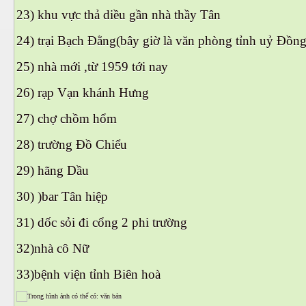
23) ‎khu vực thả diều gần nhà thầy Tân
24) ‎trại Bạch Đằng(bây giờ là văn phòng tỉnh uỷ Đồng
25) ‎nhà mới ,từ 1959 tới nay
26) rạp Vạn khánh Hưng
27) ‎chợ chồm hổm
28) ‎trường Đồ Chiểu
29) ‎hãng Dầu
30) )bar Tân hiệp
31) ‎dốc sỏi đi cổng 2 phi trường
...
32)nhà cô Nữ
33)bệnh viện tỉnh Biên hoà