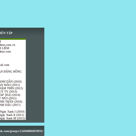
IÊN TẬP
I
ahoo.com.vn
 LIÊM
ahoo.com
ail.com
TRẦN ĐĂNG HỒNG
ANH DẦN (2010)
ÂN MÃO (2011)
HÂM THÌN (2012)
UÝ TỴ (2013)
IÁP NGỌ (2014)
 MÙI (2015)
ÍNH THÂN (2016)
INH DẬU (2017)
 Ngày Xanh I (2010)
gày Xanh II (2011)
gày Xanh III (2012)
ook.com/groups/124948084959931/