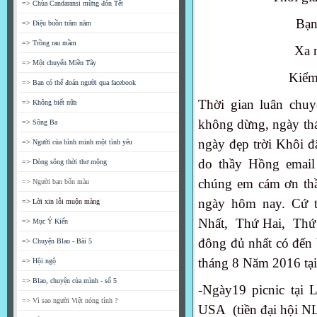
=> Chùa Candaransi mừng đón Tết
Bạ
=> Điệu buồn trăm năm
=> Trồng rau mầm
Xa n
=> Một chuyến Miền Tây
Kiểm
=> Bạn có thể đoán người qua facebook
Thời gian luân chuy
=> Không biết nữa
không dừng, ngày thán
=> Sông Ba
ngày đẹp trời Khôi đ
=> Người của bình minh một tình yêu
do thầy Hồng email 
=> Dòng sông thời thơ mộng
chúng em cám ơn thầy
=> Người bạn bốn màu
ngày hôm nay. Cứ
=> Lời xin lỗi muộn màng
Nhất, Thứ Hai, Thứ B
=> Mục Ý Kiến
đông đủ nhất có đến 
=> Chuyện Blao - Bài 5
tháng 8 Năm 2016 tại 
=> Hội ngộ
=> Blao, chuyện của mình - số 5
-Ngày19 picnic tại 
=> Vì sao người Việt nóng tính ?
USA (tiền đại hội N