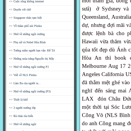
mời tham gia, đồng
=> Cuộc sống không internet
sưả) ở Sydsney và 
=> Duyên với chữ
Queensland, Australi
=> Singapore chào tạm biệt
dự, nhưng đợi mãi và
=> Về thăm phố núi Pleiku
được lệnh bà cho 
=> Nhớ về những ngôi trường
Hawaii vừa thăm vừa
=> Phụ nữ và Nobel Hòa Bình
qủa tốt đẹp dù Ánh
=> Tưởng niệm người bạn văn- Đổ Trí
Hòa An thì book c
=> Những mùa trăng-Nguyễn thị Mây
Melbourne Aug 17 20
=> Nhớ về những ngôi trường P2
Angeles California US
=> Viết về NLS Pleiku
đã thắm mệt ghé vào 
=> Làm Ba của người ta...
nghĩ đến sáng mai A
=> Nhớ về những ngôi trường (P3)
LAX đón Châu Đức H
=> Thiệt là khổ
một thời tại Sóc L
=> 3 người trưởng lớp
Công Võ (NLS Bình D
=> Bà cháu rùa biển
do anh Công mang đến
=> Nhớ về những ngôi