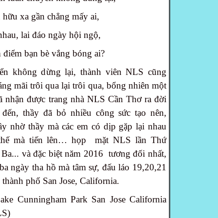
n hữu xa gần chẳng mấy ai,
hau, lai đáo ngày hội ngộ,
 điểm bạn bè vắng bóng ai?
ển không dừng lại, thành viên NLS cũng
g mãi trôi qua lại trôi qua, bổng nhiên một
ã nhận được trang nhà NLS Cần Thơ ra đời
đến, thầy đã bỏ nhiều công sức tạo nên,
 nhờ thầy mà các em có dịp gặp lại nhau
 thế mà tiến lên… họp mặt NLS lần Thứ
a... và đặc biệt năm 2016 tương đối nhất,
ba ngày tha hồ mà tâm sự, đấu láo 19,20,21
thành phố San Jose, California.
Lake Cunningham Park San Jose California
LS)