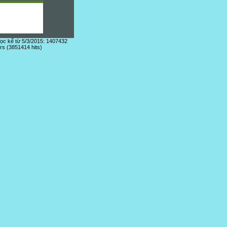
đọc kể từ 5/3/2015: 1407432
ors (3851414 hits)