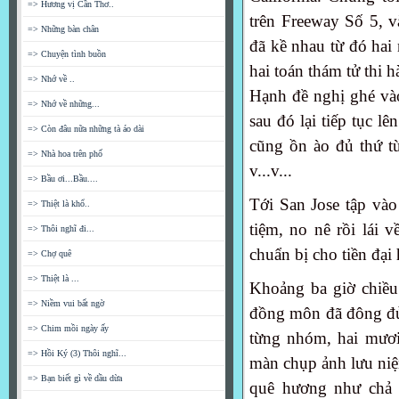
=> Hương vị Cần Thơ..
trên Freeway Số 5, va
=> Những bàn chân
đã kề nhau từ đó hai 
=> Chuyện tình buồn
hai toán thám tử thi h
=> Nhớ về ..
Hạnh đề nghị ghé vào
=> Nhớ về những...
sau đó lại tiếp tục 
=> Còn đâu nữa những tà áo dài
cũng ồn ào đủ thứ t
=> Nhà hoa trên phố
v...v...
=> Bầu ơi...Bầu....
Tới San Jose tập vào 
=> Thiệt là khổ..
tiệm, no nê rồi lái v
=> Thôi nghĩ đi...
chuẩn bị cho tiền đại h
=> Chợ quê
=> Thiệt là ...
Khoảng ba giờ chiề
=> Niềm vui bất ngờ
đồng môn đã đông đủ, r
=> Chim mồi ngày ấy
từng nhóm, hai mươi 
=> Hồi Ký (3) Thôi nghĩ...
màn chụp ảnh lưu niệm
=> Bạn biết gì về dầu dừa
quê hương như chả gi