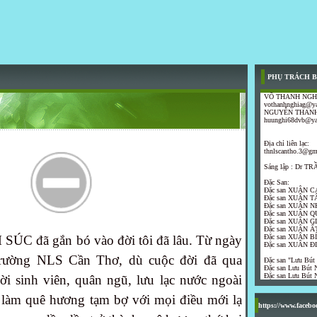
PHỤ TRÁCH B
VÕ THANH NGH
vothanhnghiag@y
NGUYỄN THANH
huunghi68dvb@y
Địa chỉ liên lạc:
thnlscantho.3@gm
Sáng lập : Dr 
Đặc San:
Đặc san XUÂN C
Đặc san XUÂN T
Đặc san XUÂN N
Đặc san XUÂN Q
Đặc san XUÂN G
Đặc san XUÂN ẤT
C đã gắn bó vào đời tôi đã lâu. Từ ngày
Đặc san XUÂN B
Đặc san XUÂN Đ
trường NLS Cần Thơ, dù cuộc đời đã qua
Đặc san "Lưu Bút
Đặc san Lưu Bút N
Đặc san Lưu Bút N
ời sinh viên, quân ngũ, lưu lạc nước ngoài
làm quê hương tạm bợ với mọi điều mới lạ
https://www.faceb