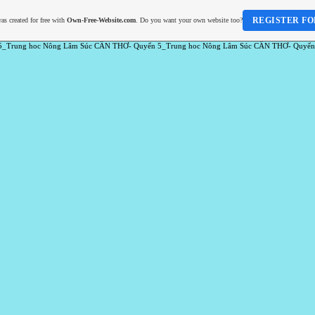
REGISTER FO
as created for free with
Own-Free-Website.com
. Do you want your own website too?
5_Trung hoc Nông Lâm Súc CẦN THƠ- Quyển 5_Trung hoc Nông Lâm Súc CẦN THƠ- Quyển