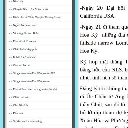
=> Nằm viện
-Ngày 20 Đại hội N
=> Chuyện Blao...6 - Miếu ba cô
California USA.
=> Kính nhớ về Thầy Nguyễn Thượng Hạng
=> Người bạn vừa quen
-Ngày 21 đi tham qu
=> Về vùng đất tâm linh
Hoa Kỳ những địa đ
=> Phụ nữ và Khoa học
hillside narrow Lom
=> Châu hườn hiệp phố
Hoa Kỳ.
=> lễ hội Bà Chúa Xứ
Kỳ họp mặt tháng T
=> Cám ơn bác sỉ
bằng hửu của NLS, ba
=> Singapore chào đón SEA games 682
nhiệt tình nên số th
=> Singapore chào đón SEA games
Đáng lý tôi không t
=> Phụ nữ lãnh đạo quốc gia trên thế giới
đi Úc Châu từ Aug 
=> Chút tình cờ...
thầy Chút, sau đó tôi
=> Chợ Bảo Lộc
bỏ lở dip tham dự ky
=> Dấu xưa
Xuân Hòa và Phươn
=> Sự tiếc nuối muộn màng