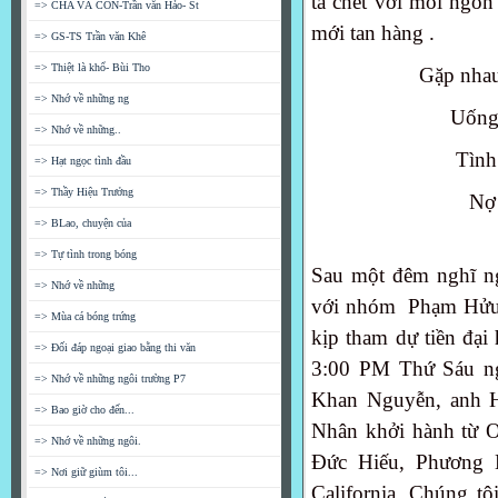
ta chết với mồi ngon
=> CHA VÀ CON-Trần văn Hảo- St
mới tan hàng .
=> GS-TS Trần văn Khê
=> Thiệt là khổ- Bùi Tho
Gặp nha
=> Nhớ về những ng
Uống
=> Nhớ về những..
Tìn
=> Hạt ngọc tình đầu
=> Thầy Hiệu Trưởng
Nợ 
=> BLao, chuyện của
=> Tự tình trong bóng
Sau một đêm nghĩ ngơ
=> Nhớ về những
với nhóm Phạm Hửu 
=> Mùa cá bóng trứng
kịp tham dự tiền đại
=> Đối đáp ngoại giao bằng thi văn
3:00 PM Thứ Sáu n
=> Nhớ về những ngôi trường P7
Khan Nguyễn, anh Ha
=> Bao giờ cho đến...
Nhân khởi hành từ 
=> Nhớ về những ngôi.
Đức Hiếu, Phương H
=> Nơi giữ giùm tôi...
California. Chúng tôi 