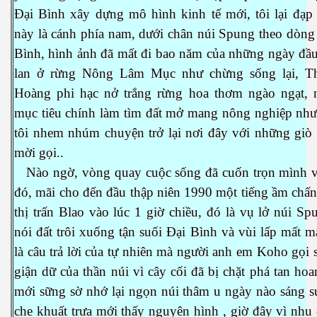
Đại Bình xây dựng mô hình kinh tế mới, tôi lại đạp 
này là cánh phía nam, dưới chân núi Spung theo dòng
Bình, hình ảnh đã mất đi bao năm của những ngày đầu
lan ở rừng Nông Lâm Mục như chừng sống lại, Th
Hoàng phi hạc nở trắng rừng hoa thơm ngào ngạt, n
mục tiêu chính làm tìm đất mở mang nông nghiệp như
tôi nhem nhúm chuyện trở lại nơi đây với những giò 
n
mời gọi..
Nào ngờ, vòng quay cuộc sống đã cuốn trọn mình v
đó, mãi cho đến đầu thập niên 1990 một tiếng ầm chấ
thị trấn Blao vào lúc 1 giờ chiều, đó là vụ lở núi S
nói đất trôi xuống tận suối Đại Bình và vùi lấp mất 
là câu trả lời của tự nhiên mà người anh em Koho gọi s
giận dữ của thần núi vì cây cối đã bị chặt phá tan ho
mới sững sờ nhớ lại ngọn núi thâm u ngày nào sáng 
che khuất trưa mới thấy nguyên hình , giờ đây vì nhu