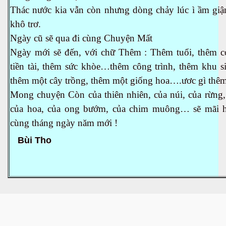
odia
Thác nước kia vẫn còn nhưng dòng chảy lúc ì ầm giận
khô trơ.
Ngày cũ sẽ qua đi cùng Chuyện Mất
Ngày mới sẽ đến, với chữ Thêm : Thêm tuổi, thêm c
tiền tài, thêm sức khòe…thêm công trình, thêm khu si
thêm một cây trồng, thêm một giống hoa….ươc gì thêm
Mong chuyện Còn của thiên nhiên, của núi, của rừng,
của hoa, của ong bướm, của chim muông… sẽ mãi h
rk Reading
cùng tháng ngày năm mới !
Lâu-Đài-Tháp London
Bùi Tho
 Anh phát minh