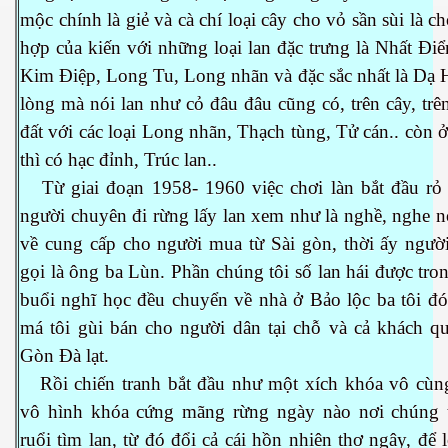
mộc chính là giẻ và cà chí loại cây cho vỏ sần sùi là ch
hợp của kiến với những loại lan đặc trưng là Nhất Đ
Kim Điệp, Long Tu, Long nhãn và đặc sắc nhất là Dạ 
lòng mà nói lan như cỏ đâu đâu cũng có, trên cây, trên
es 682
đất với các loại Long nhãn, Thạch tùng, Tử cán.. còn 
es
thì có hạc đỉnh, Trúc lan..
Từ giai đoạn 1958- 1960 việc chơi làn bắt đầu rỏ 
thế giới
người chuyên đi rừng lấy lan xem như là nghề, nghe n
về cung cấp cho người mua từ Sài gòn, thời ấy người
gọi là ông ba Lùn. Phần chúng tôi số lan hái được tr
buổi nghĩ học đều chuyển về nhà ở Bảo lộc ba tôi đó
má tôi gùi bán cho người dân tại chỗ và cả khách qu
Gòn Đà lạt.
Rồi chiến tranh bắt đầu như một xích khóa vô cùng
vô hình khóa cứng mãng rừng ngày nào nơi chúng 
ruổi tìm lan, từ đó đổi cả cái hồn nhiên thơ ngây, để 