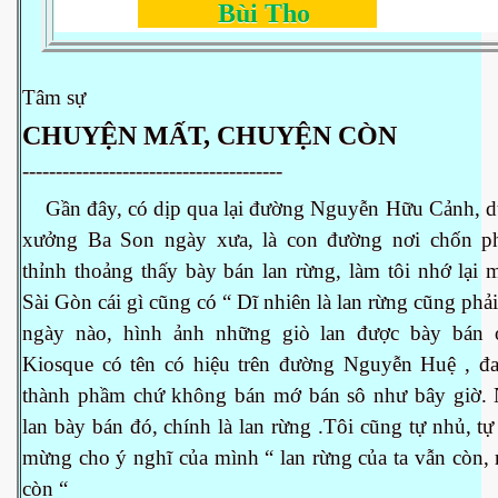
Bùi Tho
 Nam Bộ xưa
Tâm sự
CHUYỆN MẤT, CHUYỆN CÒN
 Biển 2015
---------------------------------------
Gần đây, có dịp qua lại đường Nguyễn Hữu Cảnh, d
xưởng Ba Son ngày xưa, là con đường nơi chốn p
thỉnh thoảng thấy bày bán lan rừng, làm tôi nhớ lại 
Sài Gòn cái gì cũng có “ Dĩ nhiên là lan rừng cũng phả
ngày nào, hình ảnh những giò lan được bày bán
Kiosque có tên có hiệu trên đường Nguyễn Huệ , đa
thành phầm chứ không bán mớ bán sô như bây giờ.
lan bày bán đó, chính là lan rừng .Tôi cũng tự nhủ, tự 
mừng cho ý nghĩ của mình “ lan rừng của ta vẫn còn,
NAY
còn “