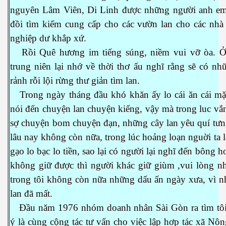
nguyên Lâm Viên, Di Linh được những người anh em
đồi tìm kiếm cung cấp cho các vườn lan cho các nhà 
nghiệp dư khắp xứ.
Rồi Quê hương im tiếng súng, niềm vui vỡ òa. Ở 
trung niên lại nhớ về thời thơ ấu nghĩ rằng sẽ có n
rảnh rỗi lội rừng thư giản tìm lan.
Trong ngày tháng đầu khó khăn ấy lo cái ăn cái mặc
nói đến chuyện lan chuyện kiểng, vậy mà trong luc vắ
sợ chuyện bom chuyện đạn, những cây lan yêu quí tưn
lâu nay không còn nữa, trong lúc hoảng loạn nguời ta 
gạo lo bạc lo tiền, sao lại có người lại nghĩ đến bông 
không giữ được thì người khác giữ giùm ,vui lòng nh
trong tôi không còn nữa những dấu ấn ngày xưa, vì n
lan đã mất.
Đầu năm 1976 nhóm doanh nhân Sài Gòn ra tìm tôi
ý là cùng cộng tác tư vấn cho việc lập hơp tác xã Nô