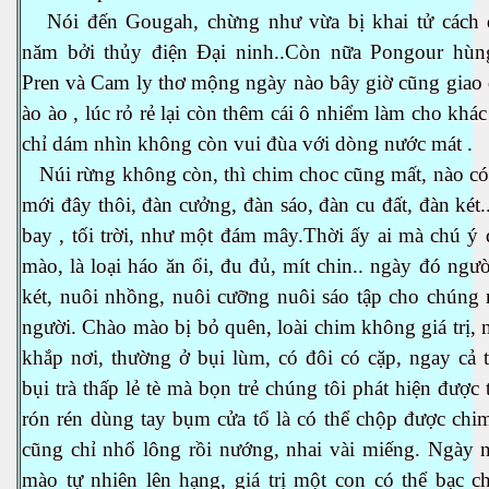
Nói đến Gougah, chừng như vừa bị khai tử cách
năm bởi thủy điện Đại ninh..Còn nữa Pongour hùn
Pren và
Cam
ly thơ mộng ngày nào bây giờ cũng giao 
óng nước
ào ào , lúc rỏ rẻ lại còn thêm cái ô nhiểm làm cho khá
chỉ dám nhìn không còn vui đùa với dòng nước mát .
Núi rừng không còn, thì chim choc cũng mất, nào có 
mới đây thôi, đàn cưởng, đàn sáo, đàn cu đất, đàn két.
bay , tối trời, như một đám mây.Thời ấy ai mà chú ý
mào, là loại háo ăn ổi, đu đủ, mít chin.. ngày đó ngườ
két, nuôi nhồng, nuôi cưỡng nuôi sáo tập cho chúng 
người. Chào mào bị bỏ quên, loài chim không giá trị, 
khắp nơi, thường ở bụi lùm, có đôi có cặp, ngay cả 
bụi trà thấp lẻ tè mà bọn trẻ chúng tôi phát hiện được t
rón rén dùng tay bụm cửa tổ là có thể chộp được chim
á heo
cũng chỉ nhổ lông rồi nướng, nhai vài miếng. Ngày n
mào tự nhiên lên hạng, giá trị một con có thể bạc ch