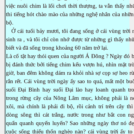
việc nuôi chim là lối chơi thời thượng, ta vẫn thấy n
thi tiếng hót chào mào của những nghệ nhân của nhữn
bộ.
Ở cái tuổi bảy mươi, tôi đang sống ở cái vùng trời 
n
sinh ra , và tôi chỉ còn nhớ được từ những gì thấy nh
biết và đã sống trong khoảng 60 năm trở lại.
Là cố tật hay thói quen của người Á Đông ? Ngày đó 
bị đánh thức bởi tiếng chim kếu vượn hú, nhìn mặt trờ
giờ, ban đêm không dám ra khỏi nhà sợ cọp sợ heo rừ
rắn rết. Cái vùng trời ngày ấy sao to quá, mất một bu
suối Đại Bình hay suối Đại lào hay loanh quanh tro
trong rừng cây của Nông Lâm mục, không phải là n
xôi, mà chính là phải đi bộ, rồi cảnh trí trên cây thì
dòng sông thì cát trắng, nước trong như bắt con ng
quẩn quanh quyến luyến? Sao những ngày thơ nó đẹ
cuộc sống thiếu thốn nghèo nàn? cái vùng trời ấy to