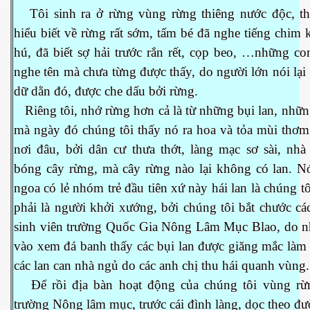
Tôi sinh ra ở rừng vùng rừng thiêng nước độc, th
hiểu biết về rừng rất sớm, tấm bé đã nghe tiếng chim
hú, đã biết sợ hải trước rắn rết, cọp beo, …những co
nghe tên mà chưa từng được thấy, do người lớn nói lại
dữ dằn đó, được che dấu bởi rừng.
Riêng tôi, nhớ rừng hơn cả là từ những bụi lan, nhữn
mà ngày đó chúng tôi thấy nó ra hoa và tỏa mùi thơm
nơi đâu, bởi dân cư thưa thớt, làng mạc sơ sài, nhà
bóng cây rừng, mà cây rừng nào lại không có lan. N
ngoa có lẻ nhóm trẻ đầu tiên xứ này hái lan là chúng t
phải là người khởi xướng, bởi chúng tôi bắt chước cá
sinh viên trường Quốc Gia Nông Lâm Mục Blao, do n
vào xem đá banh thấy các bụi lan được giăng mắc làm
các lan can nhà ngủ do các anh chị thu hái quanh vùng
ết
Để rồi địa bàn hoạt động của chúng tôi vùng rừ
trường Nông lâm mục, trước cái đình làng, dọc theo đư