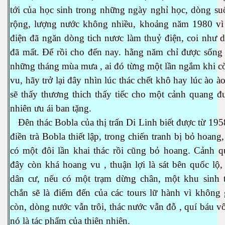
tới của học sinh trong những ngày nghỉ học, dòng su
rộng, lượng nước không nhiều, khoảng năm 1980 vì
điện đã ngăn dòng tich nươc làm thuỷ điện, coi như 
đã mất. Để rồi cho đến nay. hằng năm chỉ được sống 
những tháng mùa mưa , ai đó từng một lần ngắm khi c
vu, hãy trở lại đây nhìn lúc thác chết khô hay lúc ào ào
sẽ thấy thương thich thấy tiếc cho một cảnh quang đ
nhiên ưu ái ban tặng.
Đên thác Bobla của thị trấn Di Linh biết được từ 19
điền trà Bobla thiết lập, trong chiến tranh bị bỏ hoang
có một đôi lần khai thác rồi cũng bỏ hoang. Cảnh q
đây còn khá hoang vu , thuận lợi là sát bên quốc lộ
dân cư, nếu có một trạm dừng chân, một khu sinh t
chắn sẽ là điểm đến của các tours lữ hành vì không 
còn, dòng nước vẫn trôi, thác nước vẫn đỗ , quí báu v
nó là tác phẩm của thiên nhiên.