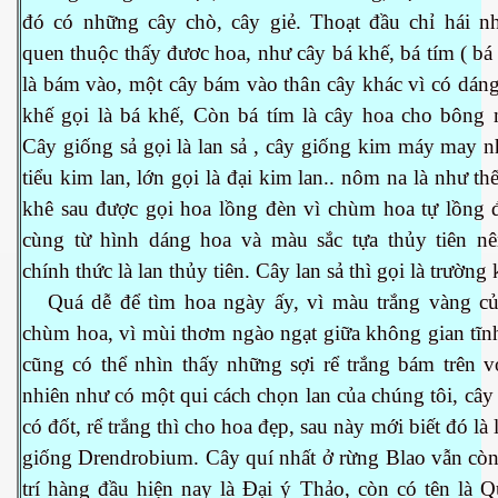
đó có những cây chò, cây giẻ. Thoạt đầu chỉ hái n
quen thuộc thấy đươc hoa, như cây bá khế, bá tím ( bá
là bám vào, một cây bám vào thân cây khác vì có dáng
khế gọi là bá khế, Còn bá tím là cây hoa cho bông 
cebook
Cây giống sả gọi là lan sả , cây giống kim máy may n
tiểu kim lan, lớn gọi là đại kim lan.. nôm na là như th
khê sau được gọi hoa lồng đèn vì chùm hoa tự lồng đ
cùng từ hình dáng hoa và màu sắc tựa thủy tiên nê
chính thức là lan thủy tiên. Cây lan sả thì gọi là trườn
yêu
Quá dễ để tìm hoa ngày ấy, vì màu trắng vàng c
chùm hoa, vì mùi thơm ngào ngạt giữa không gian tĩn
cũng có thể nhìn thấy những sợi rể trắng bám trên v
nhiên như có một qui cách chọn lan của chúng tôi, cây
có đốt, rể trắng thì cho hoa đẹp, sau này mới biết đó là 
giống Drendrobium. Cây quí nhất ở rừng Blao vẫn còn
trí hàng đầu hiện nay là Đại ý Thảo, còn có tên là 