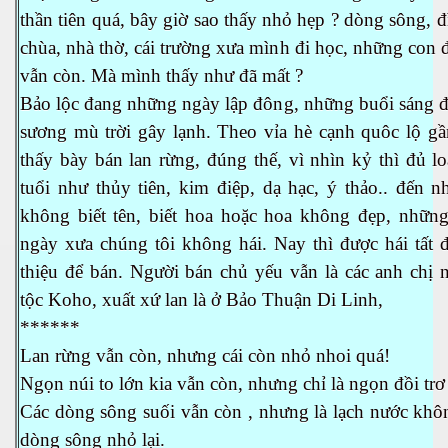
thần tiên quá, bây giờ sao thấy nhỏ hẹp ? dòng sông, đ
chùa, nhà thờ, cái trường xưa mình đi học, những co
vẫn còn. Mà mình thấy như đã mất ?
Bảo lộc đang những ngày lập đông, những buổi sáng đ
sương mù trời gây lạnh. Theo vỉa hè cạnh quôc lộ gầ
thấy bày bán lan rừng, đúng thế, vì nhìn kỷ thì đủ lo
tuổi như thủy tiên, kim điệp, dạ hạc, ý thảo.. đến 
không biết tên, biết hoa hoặc hoa không đẹp, những
ngày xưa chúng tôi không hái. Nay thì được hái tất 
thiệu để bán. Người bán chủ yếu vẫn là các anh chị 
tộc Koho, xuất xứ lan là ở Bảo Thuận Di Linh,
******
Lan rừng vẫn còn, nhưng cái còn nhỏ nhoi quá!
Ngọn núi to lớn kia vẫn còn, nhưng chỉ là ngọn đồi trơ 
Các dòng sông suối vẫn còn , nhưng là lạch nước khô
dòng sông nhỏ lại.