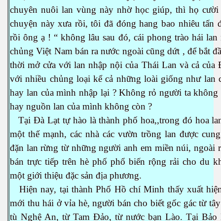
chuyên nuôi lan vùng này nhờ học giúp, thì họ cười 
chuyện này xưa rồi, tôi đã đóng hang bao nhiêu tấn 
rồi ông ạ ! “ không lâu sau đó, cái phong trào hái lan
chủng Việt Nam bán ra nước ngoài cũng dứt , để bắt đ
thời mở cửa với lan nhập nội của Thái Lan và cả của
với nhiều chủng loại kể cả những loài giống như lan
hay lan của mình nhập lại ? Không rỏ người ta không
hay nguồn lan của mình không còn ?
Tại Đà Lạt tự hào là thành phố hoa,,trong đó hoa la
một thế mạnh, các nhà các vườn trồng lan được cung
đặn lan rừng từ những người anh em miền núi, ngoài 
bán trực tiếp trên hè phố phổ biến rộng rải cho du 
một giới thiệu đặc sản địa phương.
Hiện nay, tại thành Phố Hồ chí Minh thấy xuất hiện
mới thu hái ở vỉa hè, người bán cho biết gốc gác từ tâ
tù Nghệ An, từ Tam Đảo, từ nước bạn Lào. Tại Bảo 