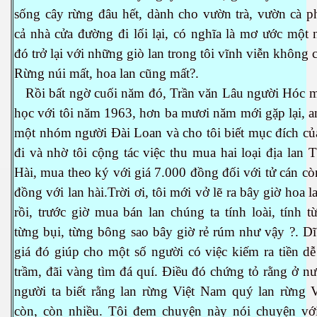
sống cây rừng đâu hết, dành cho vườn trà, vườn cà p
cả nhà cửa đường đi lối lại, có nghĩa là mơ ước một
đó trở lại với những giò lan trong tôi vĩnh viễn không 
Rừng núi mất, hoa lan cũng mất?.
Rồi bất ngờ cuối năm đó, Trần văn Lâu người Hóc 
học với tôi năm 1963, hơn ba mươi năm mới gặp lại, a
một nhóm người Đài Loan và cho tôi biết mục đích củ
đi và nhờ tôi cộng tác việc thu mua hai loại địa lan 
Hài, mua theo ký với giá 7.000 đồng đối với tử cán c
đồng với lan hài.Trời ơi, tôi mới vở lẽ ra bây giờ hoa l
rồi, trước giờ mua bán lan chúng ta tính loài, tính t
từng bụi, từng bông sao bây giờ rẻ rúm như vậy ?. Dĩ
giá đó giúp cho một số người có việc kiếm ra tiền d
trầm, đãi vàng tìm đá quí. Điều đó chứng tỏ rằng ở n
người ta biết rằng lan rừng Việt
Nam
quý lan rừng 
còn, còn nhiều. Tôi đem chuyện này nói chuyện với