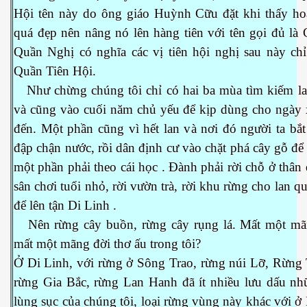
Hội tên này do ông giáo Huỳnh Cữu đặt khi thấy ho
quá đẹp nên nâng nó lên hàng tiên với tên gọi đủ là
Quần Nghị có nghĩa các vị tiên hội nghị sau này chỉ
Quần Tiên Hội.
Như chừng chúng tôi chỉ có hai ba mùa tìm kiếm la
và cũng vào cuối năm chủ yếu để kịp dùng cho ngày 
đến. Một phần cũng vì hết lan và nơi đó người ta bắ
đập chận nước, rồi dân định cư vào chặt phá cây gỗ để
một phần phải theo cái học . Đành phải rời chỗ ở thân 
ượng Hạng
sân chơi tuổi nhỏ, rời vườn trà, rời khu rừng cho lan q
để lên tận Di Linh .
Nên rừng cây buồn, rừng cây rụng lá. Mất một mã
mất một mãng đời thơ ấu trong tôi?
Ở Di Linh, với rừng ở Sông Trao, rừng núi Lỡ, Rừng 
rừng Gia Bắc, rừng Lan Hanh đã ít nhiều lưu dấu nh
lùng sục của chúng tôi, loại rừng vùng này khác với ở 