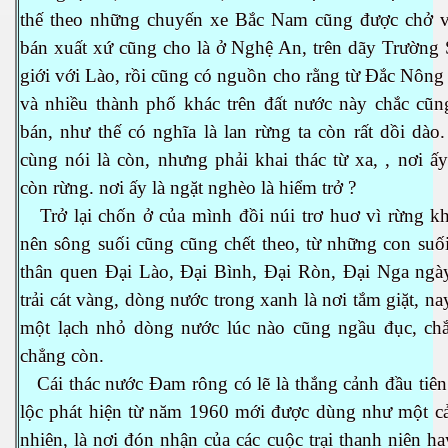
thế theo những chuyến xe Bắc
Nam
cũng được chở 
bán xuất xứ cũng cho là ở Nghệ An, trên dãy Trường 
h tại Anh
giới với Lào, rồi cũng có nguồn cho rằng từ Đắc Nông 
và nhiều thành phố khác trên đất nước này chắc cũn
bán, như thế có nghĩa là lan rừng ta còn rất dồi dào
cùng nói là còn, nhưng phải khai thác từ xa, , nơi ấ
còn rừng. nơi ấy là ngặt nghèo là hiểm trở ?
Trở lại chốn ở của mình đồi núi trơ huơ vì rừng k
nên sông suối cũng cũng chết theo, từ những con suố
thân quen Đại Lào, Đại Bình, Đại Ròn, Đại Nga ngà
trải cát vàng, dòng nước trong xanh là nơi tắm giặt, na
một lạch nhỏ dòng nước lúc nào cũng ngầu đục, chắ
chẳng còn.
Cái thác nước Đam rông có lẽ là thắng cảnh đầu tiên
lộc phát hiện từ năm 1960 mới được dùng như một cả
nhiên, là nơi đón nhận của các cuộc trại thanh niên ha