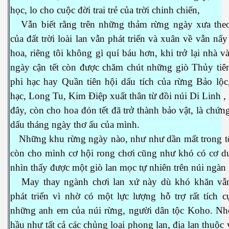
học, lo cho cuộc đời trai trẻ của trời chinh chiến,
Vẫn biết rằng trên những thảm rừng ngày xưa the
của đất trời loài lan vẫn phát triển và xuân về vẫn nẩ
hoa, riêng tôi không gì quí báu hơn, khi trở lại nhà 
ngày cận tết còn được chăm chút những giò Thủy tiê
phi hạc hay Quần tiên hội dấu tích của rừng Bảo lộc
hạc, Long Tu, Kim Điệp xuất thân từ đồi núi Di Linh ,
đây, còn cho hoa đón tết đã trở thành bảo vật, là chứng
 Trí
dấu tháng ngày thơ ấu của mình.
Mây
Những khu rừng ngày nào, như như dần mất trong t
còn cho mình cơ hội rong chơi cũng như khó có cơ d
nhìn thấy được một giò lan mọc tự nhiên trên núi ngàn 
May thay ngành chơi lan xứ này dù khó khăn vẫn
phát triển vì nhờ có một lực lượng hỗ trợ rất tích c
những anh em của núi rừng, người dân tộc Koho. Nh
)
hầu như tất cả các chủng loại phong lan, địa lan thuộc