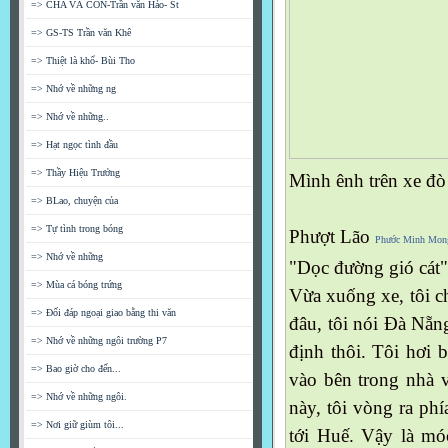
=> CHA VÀ CON-Trần văn Hảo- St
=> GS-TS Trần văn Khê
=> Thiệt là khổ- Bùi Tho
=> Nhớ về những ng
=> Nhớ về những..
=> Hạt ngọc tình đầu
=> Thầy Hiệu Trưởng
Mình ênh trên xe đò 
=> BLao, chuyện của
=> Tự tình trong bóng
Phượt Lão
Phước Minh Mon
=> Nhớ về những
"Dọc đường gió cát
=> Mùa cá bóng trứng
Vừa xuống xe, tôi c
=> Đối đáp ngoại giao bằng thi văn
đâu, tôi nói Đà Nẵn
=> Nhớ về những ngôi trường P7
định thôi. Tôi hơi b
=> Bao giờ cho đến...
vào bên trong nhà 
=> Nhớ về những ngôi.
này, tôi vòng ra ph
=> Nơi giữ giùm tôi...
tới Huế. Vậy là mó