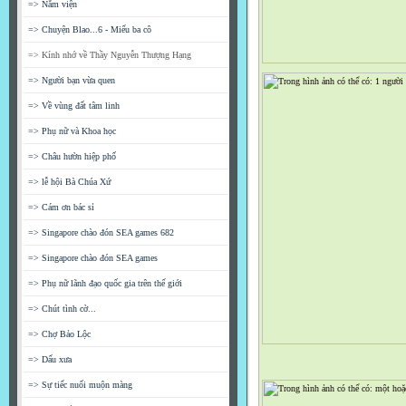
=> Nằm viện
=> Chuyện Blao...6 - Miếu ba cô
=> Kính nhớ về Thầy Nguyễn Thượng Hạng
=> Người bạn vừa quen
=> Về vùng đất tâm linh
=> Phụ nữ và Khoa học
=> Châu hườn hiệp phố
=> lễ hội Bà Chúa Xứ
=> Cám ơn bác sỉ
=> Singapore chào đón SEA games 682
=> Singapore chào đón SEA games
=> Phụ nữ lãnh đạo quốc gia trên thế giới
=> Chút tình cờ...
=> Chợ Bảo Lộc
=> Dấu xưa
=> Sự tiếc nuối muộn màng