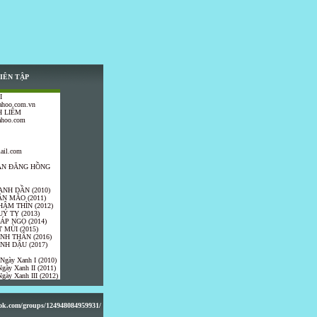
IÊN TẬP
I
ahoo.com.vn
 LIÊM
ahoo.com
ail.com
TRẦN ĐĂNG HỒNG
ANH DẦN (2010)
ÂN MÃO (2011)
HÂM THÌN (2012)
UÝ TỴ (2013)
IÁP NGỌ (2014)
 MÙI (2015)
ÍNH THÂN (2016)
INH DẬU (2017)
 Ngày Xanh I (2010)
gày Xanh II (2011)
gày Xanh III (2012)
ook.com/groups/124948084959931/