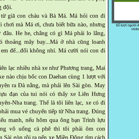
g đội.
 từ giã con cháu và Bà Má. Má hỏi con đi
i chơi mà Má ơi, chưa biết bữa nào, nhưng
Số lượt người 
visit
 đâu. He he, chẳng có gì Má phải lo lắng,
ió thoảng mây bay...Má ở nhà cũng loanh
em để...đổi không nhí. Má cười nói con đi
liên lạc nhiều nhà xe như Phương trang, Mai
xe nào chịu bốc con Daehan cùng 1 lượt với
uyên ra Đà nẵng, mà phải lên Sài gòn. May
lựu đạn của tui nói có thấy xe Liên Hưng
ên-Nha trang. Thế là tôi liên lạc, xe có đi
hải mua vé chuyển tiếp từ Nha trang. Đúng
iếu manh, nếu hôm qua ông bạn Trình lựu
ng vô uống cà phê thì tôi phải ôm con
n Sài gòn rồi ra nến xe Miền Đông tìm cách