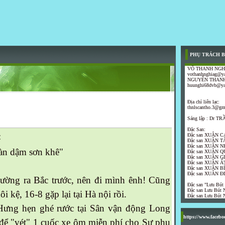
PHỤ TRÁCH B
VÕ THANH NGH
vothanhnghiag@y
NGUYỄN THANH
huunghi68dvb@y
Địa chỉ liên lạc:
thnlscantho.3@gm
Sáng lập : Dr 
Đặc San:
:
Đặc san XUÂN C
Đặc san XUÂN T
Đặc san XUÂN N
 dậm sơn khê"
Đặc san XUÂN Q
Đặc san XUÂN G
Đặc san XUÂN ẤT
Đặc san XUÂN B
Đặc san XUÂN Đ
ường ra Bắc trước, nên đi mình ênh! Cũng
Đặc san "Lưu Bút
Đặc san Lưu Bút N
ôi kệ, 16-8 gặp lại tại Hà nội rồi.
Đặc san Lưu Bút N
Hưng hẹn ghé rước tại Sân vận động Long
https://www.faceb
 để "vét" 1 cuốc xe ôm miễn phí cho Sư phụ