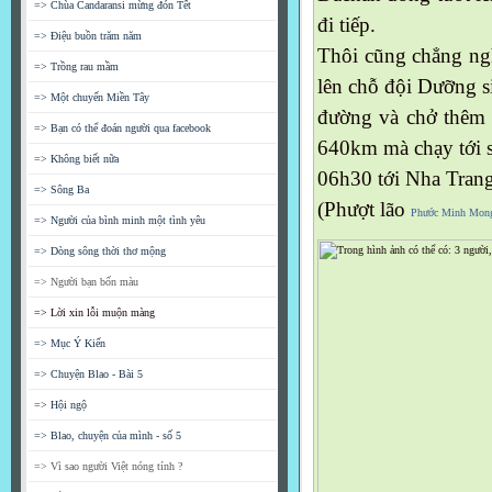
=> Chùa Candaransi mừng đón Tết
đi tiếp.
=> Điệu buồn trăm năm
Thôi cũng chẳng nghĩ
=> Trồng rau mầm
lên chỗ đội Dưỡng s
=> Một chuyến Miền Tây
đường và chở thêm 
=> Bạn có thể đoán người qua facebook
640km mà chạy tới 
=> Không biết nữa
06h30 tới Nha Trang
=> Sông Ba
(Phượt lão
Phước Minh Mon
=> Người của bình minh một tình yêu
=> Dòng sông thời thơ mộng
=> Người bạn bốn màu
=> Lời xin lỗi muộn màng
=> Mục Ý Kiến
=> Chuyện Blao - Bài 5
=> Hội ngộ
=> Blao, chuyện của mình - số 5
=> Vì sao người Việt nóng tính ?