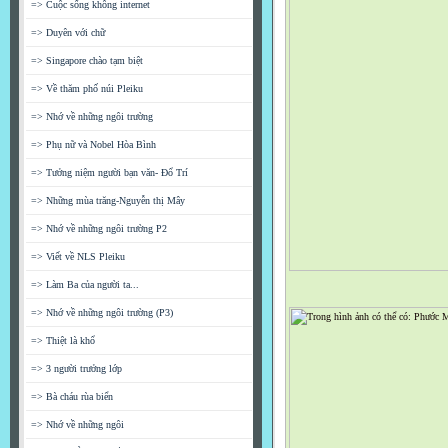
=> Cuộc sống không internet
=> Duyên với chữ
=> Singapore chào tạm biệt
=> Về thăm phố núi Pleiku
=> Nhớ về những ngôi trường
=> Phụ nữ và Nobel Hòa Bình
=> Tưởng niệm người bạn văn- Đổ Trí
=> Những mùa trăng-Nguyễn thị Mây
=> Nhớ về những ngôi trường P2
=> Viết về NLS Pleiku
=> Làm Ba của người ta...
=> Nhớ về những ngôi trường (P3)
=> Thiệt là khổ
=> 3 người trưởng lớp
=> Bà cháu rùa biển
=> Nhớ về những ngôi