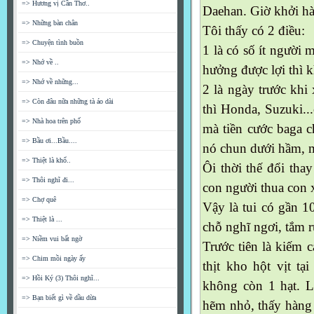
=> Hương vị Cần Thơ..
Daehan. Giờ khởi hà
=> Những bàn chân
Tôi thấy có 2 điều:
=> Chuyện tình buồn
1 là có số ít người
=> Nhớ về ..
hưởng được lợi thì 
=> Nhớ về những...
2 là ngày trước khi
=> Còn đâu nữa những tà áo dài
thì Honda, Suzuki...
=> Nhà hoa trên phố
mà tiền cước baga c
=> Bầu ơi...Bầu....
nó chun dưới hầm, m
=> Thiệt là khổ..
Ôi thời thế đổi thay
=> Thôi nghĩ đi...
con người thua con x
=> Chợ quê
Vậy là tui có gần 1
=> Thiệt là ...
chỗ nghĩ ngơi, tắm rử
=> Niềm vui bất ngờ
Trước tiên là kiếm 
=> Chim mồi ngày ấy
thịt kho hột vịt t
=> Hồi Ký (3) Thôi nghĩ...
không còn 1 hạt. L
=> Bạn biết gì về dầu dừa
hẽm nhỏ, thấy hàng 