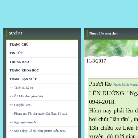
QUYỂN 5
Phượt Lão rong chơi
TRANG CHỦ
TIN TỨC
11/8/2017
THÔNG BÁO
TRANG KHOA HỌC
TRANG BẠN VIẾT
Phượt lão
Phước Minh Mong
=> Thiên du ký sự
LÊN ĐƯỜNG: "Ngàn
=> Ôi! Một đêm giao thừa
09-8-2018.
=> Chuyện Blao...
Hôm nay phải lên đ
=> Phong tục Tết của người dân Nam Bộ xưa
hơi chút "lăn tăn", th
=> Ngụ ngôn hiện đại
13h chiều xe Liên 
=> Sóc Trăng: Lễ hội cúng phước Biển 2015
xuyên, đủ thời gian