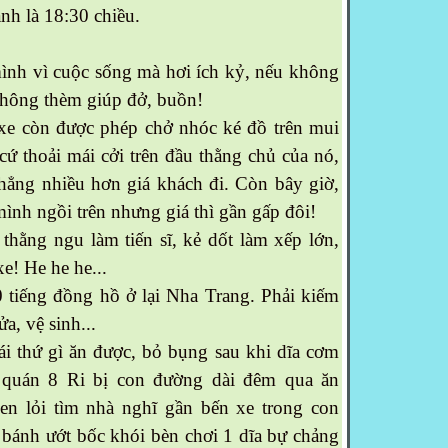
nh là 18:30 chiều.
 mình vì cuộc sống mà hơi ích kỷ, nếu không
không thèm giúp đở, buồn!
 xe còn được phép chở nhóc ké đồ trên mui
cứ thoải mái cởi trên đầu thằng chủ của nó,
hẳng nhiều hơn giá khách đi. Còn bây giờ,
ình ngồi trên nhưng giá thì gần gấp đôi!
 thằng ngu làm tiến sĩ, kẻ dốt làm xếp lớn,
e! He he he...
0 tiếng đồng hồ ở lại Nha Trang. Phải kiếm
a, vệ sinh...
cái thứ gì ăn được, bỏ bụng sau khi dĩa cơm
ại quán 8 Ri bị con đường dài đêm qua ăn
en lỏi tìm nhà nghĩ gần bến xe trong con
bánh ướt bốc khói bèn chơi 1 dĩa bự chảng