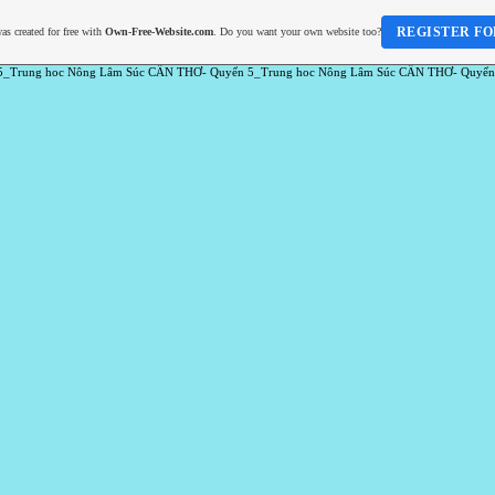
REGISTER FO
as created for free with
Own-Free-Website.com
. Do you want your own website too?
5_Trung hoc Nông Lâm Súc CẦN THƠ- Quyển 5_Trung hoc Nông Lâm Súc CẦN THƠ- Quyển