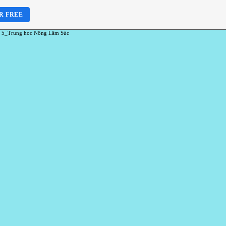
R FREE
 5_Trung hoc Nông Lâm Súc