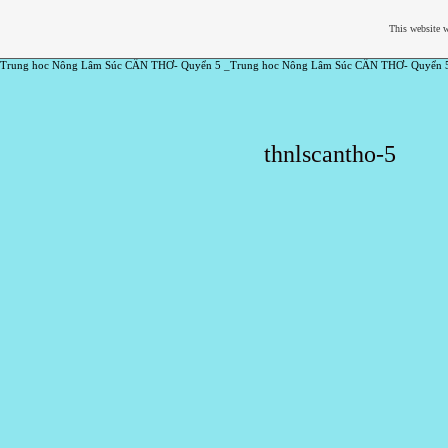
This website w
Trung hoc Nông Lâm Súc CẦN THƠ- Quyển 5 _Trung hoc Nông Lâm Súc CẦN THƠ- Quyển 
thnlscantho-5