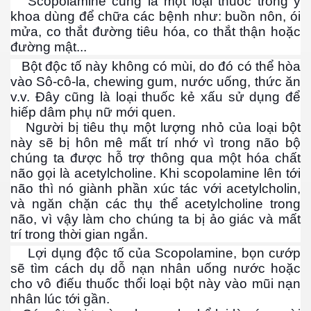
Scopolamine cũng là một loại thuốc trong y
khoa dùng để chữa các bệnh như: buồn nôn, ói
mửa, co thắt đường tiêu hóa, co thắt thận hoặc
đường mật...
Bột độc tố này không có mùi, do đó có thể hòa
vào Sô-cô-la, chewing gum, nước uống, thức ăn
v.v. Đây cũng là loại thuốc kẻ xấu sử dụng để
hiếp dâm phụ nữ mới quen.
Người bị tiêu thụ một lượng nhỏ của loại bột
này sẽ bị hôn mê mất trí nhớ vì trong não bộ
chúng ta được hỗ trợ thông qua một hóa chất
não gọi là acetylcholine. Khi scopolamine lên tới
não thì nó giành phần xúc tác với acetylcholin,
và ngăn chặn các thụ thể acetylcholine trong
não, vì vậy làm cho chúng ta bị ảo giác và mất
trí trong thời gian ngắn.
Lợi dụng độc tố của Scopolamine, bọn cướp
sẽ tìm cách dụ dỗ nạn nhân uống nước hoặc
ết
cho vô điếu thuốc thổi loại bột này vào mũi nạn
nhân lúc tới gần.