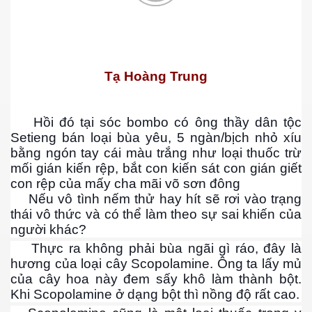
 Nam Bộ xưa
Tạ Hoàng Trung
 Biển 2015
Hồi đó tại sóc bombo có ông thầy dân tộc
Setieng bán loại bùa yêu, 5 ngàn/bịch nhỏ xíu
bằng ngón tay cái màu trắng như loại thuốc trừ
mối gián kiến rệp, bắt con kiến sát con gián giết
con rệp của mấy cha mãi võ sơn đông
Nếu vô tình nếm thử hay hít sẽ rơi vào trạng
thái vô thức và có thể làm theo sự sai khiến của
người khác?
Thực ra không phải bùa ngãi gì ráo, đây là
hương của loại cây Scopolamine. Ông ta lấy mủ
của cây hoa này đem sấy khô làm thành bột.
Khi Scopolamine ở dạng bột thì nồng độ rất cao.
NAY