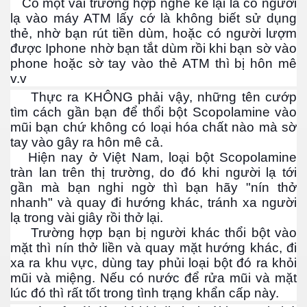
Có một vài trường hợp nghe kể lại là có người
lạ vào máy ATM lấy cớ là không biết sử dụng
thẻ, nhờ bạn rút tiền dùm, hoặc có người lượm
được Iphone nhờ bạn tắt dùm rồi khi bạn sờ vào
phone hoặc sờ tay vào thẻ ATM thì bị hôn mê
v.v
cebook
Thực ra KHÔNG phải vậy, những tên cướp
tìm cách gần bạn để thổi bột Scopolamine vào
mũi bạn chứ không có loại hóa chất nào mà sờ
tay vào gây ra hôn mê cả.
Hiện nay ở Việt Nam, loại bột Scopolamine
yêu
tràn lan trên thị trường, do đó khi người lạ tới
gần mà bạn nghi ngờ thì bạn hãy "nín thở
nhanh" và quay đi hướng khác, tránh xa người
lạ trong vài giây rồi thở lại.
Trường hợp bạn bị người khác thổi bột vào
mặt thì nín thở liền và quay mặt hướng khác, đi
xa ra khu vực, dùng tay phủi loại bột đó ra khỏi
mũi và miệng. Nếu có nước để rửa mũi và mặt
lúc đó thì rất tốt trong tình trạng khẩn cấp này.