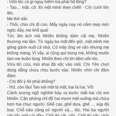
- Uốn tóc có gì nguy hiểm mà phải hộ tống?
- Tao… mắc cỡ. Đi một mình thẹn chết! - Chị cười lõn
lẽn.
Mẹ thở dài:
- Thôi, chìu chị đi con. Mấy ngày nay nó nằm mẹp mới
ngóc dậy, mẹ khổ quá!
cebook
Tức ấm ách mà Nhiên không dám cãi mẹ. Nhiên
thương mẹ lắm. Từ ngày ba mất đến giờ, một mình mẹ
gồng gánh nuôi cả nhà. Có mấy ông ve vãn nhưng mẹ
không màng. Vì vậy, ai cũng quí trọng mẹ, không muốn
làm mẹ buồn lòng. Nhiên theo chị tới tiệm uốn tóc.
yêu
Vừa tới cửa, mùi khai đã xộc vào mũi. Chị Yên chợt
dùng dằng chưa chịu bước vào. Nhiên nhìn chị đăm
đăm:
- Chị đổi ý rồi phải không?
- Hứ, còn lâu! Tao nói một là một, hai là hai. Vô!
Cảnh tượng ngộ nghĩnh bày ra trước mắt hai chị em
Nhiên. Căn phòng chỉ độ hai mươi mét vuông mà chứa
hơn hai chục người. Ghế cao, ghế dựa, ghế … xúp đủ
loại. Chỗ nào cũng có người và… tóc. Hai ba người
vây lấy một cái đầu. Chỗ thì cắt, uốn. Chỗ thì sấy, chải