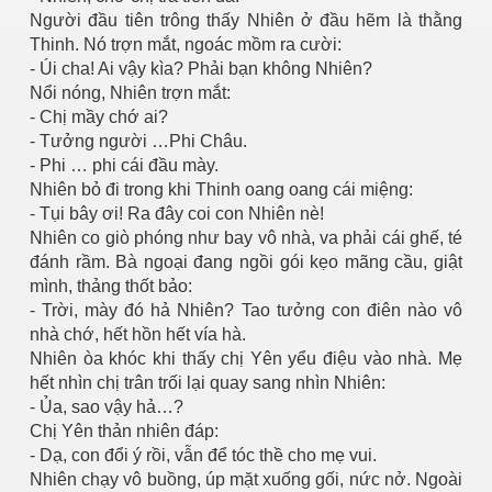
Người đầu tiên trông thấy Nhiên ở đầu hẽm là thằng
Thinh. Nó trợn mắt, ngoác mồm ra cười:
- Úi cha! Ai vậy kìa? Phải bạn không Nhiên?
Nổi nóng, Nhiên trợn mắt:
- Chị mầy chớ ai?
- Tưởng người …Phi Châu.
- Phi … phi cái đầu mày.
Nhiên bỏ đi trong khi Thinh oang oang cái miệng:
- Tụi bây ơi! Ra đây coi con Nhiên nè!
Nhiên co giò phóng như bay vô nhà, va phải cái ghế, té
đánh rầm. Bà ngoại đang ngồi gói kẹo mãng cầu, giật
mình, thảng thốt bảo:
- Trời, mày đó hả Nhiên? Tao tưởng con điên nào vô
nhà chớ, hết hồn hết vía hà.
Nhiên òa khóc khi thấy chị Yên yểu điệu vào nhà. Mẹ
hết nhìn chị trân trối lại quay sang nhìn Nhiên:
- Ủa, sao vậy hả…?
Chị Yên thản nhiên đáp:
- Dạ, con đổi ý rồi, vẫn để tóc thề cho mẹ vui.
Nhiên chạy vô buồng, úp mặt xuống gối, nức nở. Ngoài