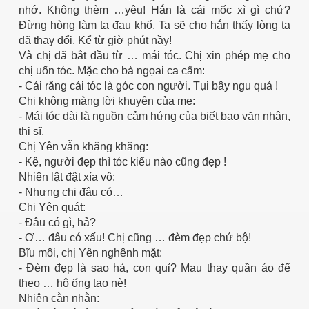
nhớ. Không thèm …yêu! Hắn là cái mốc xì gì chứ?
Đừng hòng làm ta đau khổ. Ta sẽ cho hắn thấy lòng ta
đã thay đổi. Kể từ giờ phút nầy!
Và chị đã bắt đầu từ … mái tóc. Chị xin phép mẹ cho
chị uốn tóc. Mặc cho bà ngọai ca cẩm:
- Cái răng cái tóc là góc con người. Tụi bây ngu quá !
Chị không màng lời khuyên của mẹ:
- Mái tóc dài là nguồn cảm hứng của biết bao văn nhân,
thi sĩ.
Chị Yên vẫn khăng khăng:
- Kệ, người đẹp thì tóc kiểu nào cũng đẹp !
Nhiên lật đật xía vô:
- Nhưng chị đâu có…
Chị Yên quát:
- Đâu có gì, hả?
- Ơ… đâu có xấu! Chị cũng … đèm đẹp chứ bộ!
Bĩu môi, chị Yên nghênh mặt:
- Đèm đẹp là sao hả, con quỉ? Mau thay quần áo để
ết
theo … hộ ống tao nè!
Nhiên cằn nhằn: