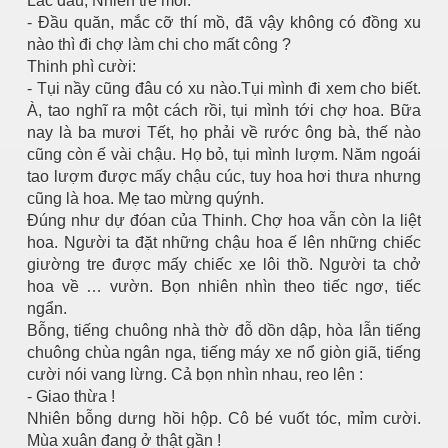
Lắc đầu, Nhiên trề môi:
- Đầu quăn, mắc cỡ thí mồ, đã vậy không có đồng xu
nào thì đi chợ làm chi cho mất công ?
Thinh phì cười:
- Tụi nầy cũng đâu có xu nào.Tụi mình đi xem cho biết.
À, tao nghĩ ra một cách rồi, tụi mình tới chợ hoa. Bữa
nay là ba mươi Tết, họ phải về rước ông bà, thế nào
cũng còn ế vài chậu. Họ bỏ, tụi mình lượm. Năm ngoái
tao lượm được mấy chậu cúc, tuy hoa hơi thưa nhưng
cũng là hoa. Mẹ tao mừng quýnh.
Đúng như dự đóan của Thinh. Chợ hoa vẫn còn la liệt
hoa. Người ta đặt những chậu hoa ế lên những chiếc
giường tre được mấy chiếc xe lôi thồ. Người ta chở
hoa về … vườn. Bọn nhiên nhìn theo tiếc ngơ, tiếc
ngẩn.
Bỗng, tiếng chuông nhà thờ đỗ dồn dập, hòa lẫn tiếng
chuông chùa ngân nga, tiếng máy xe nổ giòn giã, tiếng
cười nói vang lừng. Cả bọn nhìn nhau, reo lên :
- Giao thừa !
Nhiên bỗng dưng hồi hộp. Cô bé vuốt tóc, mỉm cười.
Mùa xuân đang ở thật gần !