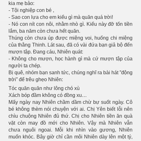
kia mẹ bảo:
- Tội nghiệp con bé ,
- Sao con lựa cho em kiểu gì mà quăn quá trời!
- Nó con nít con nôi, nhằm nhò gì. Kiểu này đỡ tốn tiền
lắm, ba năm còn chưa hết quăn.
Thúng còn chưa úp được miệng voi, huống chi miệng
của thằng Thinh. Lát sau, đã có vài đứa bạn giả bộ đến
mượn tập. Đang cáu, Nhiên quát:
- Không cho mượn, học hành gì mà cứ mượn tập của
người ta chép.
n
Bị quê, nhóm bạn sanh tức, chúng nghĩ ra bài hát ”động
trời” để trêu ghẹo Nhiên:
Tóc quăn quăn như lông chó xù
Xách bóp đầm không có đồng xu…
Mấy ngày nay Nhiên chầm dầm chừ bự suốt ngày. Cô
bé không thèm nói chuyện với ai. Chị Yên biết lỗi nên
chìu chuộng Nhiên đủ thứ. Chị cho Nhiên tiền ăn quà
vặt còn may đồ mới cho Nhiên. Vậy mà Nhiên vẫn
chưa nguôi ngoai. Mỗi khi nhìn vào gương, Nhiên
muốn khóc. Bây giờ chỉ cần môi Nhiên dày lên một tý,