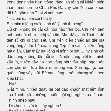
tròng đen nhiều hơn, tròng trắng lan rộng thì Nhiên biến
thành một con bé Châu Phi. Đã vậy, chị Yên còn khoe
đã hết giận anh Thái vì anh bảo:
“Tóc em dài em cài hoa lý
Em mím miệng cười, anh để ý anh thương”
Dù chị không hề cài cái hoa nào trên tóc. Chị Yên biết
anh nói dối nhưng chị vẫn tin. Mới đây, anh Thái lò dò
đến rủ chị đi chợ Tết. Chị Yên diện chiếc áo dài lụa
vàng óng ả, tóc bỏ xỏa, trông đẹp làm sao! Nhiên bỗng
hết giận. Cảm thấy hài lòng vì mình bị bắt … hy sinh cái
đầu cũng không đến nỗi tiếc. Nhiên cũng biết tóc mình
xấu ỉn, trước đây nó hoe vàng như râu bắp, ngọn tóc
còn chẻ đôi, lưa thưa rũ xuống vai. Xén ngang, uốn
quăn cũng vậy thôi. Bề nào cũng …xấu nhưng xấu theo
kiểu khác.
- Hù !
Giật mình, Nhiên quay lại bắt gặp khuôn mặt lém lỉnh
của Thinh giữa những khuôn mặt ngô nghê của lũ bạn.
Thinh nheo mắt:
- Đi chợ Tết với tụi nầy nghen !