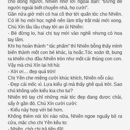
chổ đông người. Nhiên nhớ lời ngọai dặn: “Đừng để
người ngoài biết chuyện nhà, họ cười”.
Gần nửa giờ mới có hai cô thợ tới quấn tóc cho Nhiên.
Có lẽ họ mới học nghề nên làm trầy trật mãi mới xong.
Chú Xín lâu lâu chạy tới an ủi Nhiên:
- Bé đừng lo, hai chị tuy mới vào nghề nhưng có hoa
tay lắm.
Khi họ hoàn thành “ tác phẩm” thì Nhiên bỗng thấy mình
biến thành một con bé khác, lạ hoắc.Tóc xoăn tít, bung
ra khiến cho đầu Nhiên tròn như một cái thúng con con.
 Trí
Vậy mà chú Xín lại hít hà:
- Xời ơi… đẹp quá trời!
Mây
Chị Yên che miệng cười khúc khích, Nhiên nỗi cáu:
- Đẹp cái mốc xì. Lựa kiểu gì mà thấy ghê quá trời. Sao
chú không uốn kiểu kia cho tui?
Nhiên trỏ tay chỉ những mái tóc đẹp đang được chải,
sấy ở gần đó. Chú Xín cười cười:
- Kiểu này hợp với bé hơn.
Không thèm nói lời nào nữa, Nhiên ngoe nguẩy bỏ ra
cửa, mặc cho chị Yên kêu to:
)
- Nhiên, chờ chị trả tiền đã!