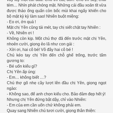
tém… Nhìn phát chóng mặt. Những cái đầu xoăn tít vừa
được tháo ống quấn còn bốc mùi khai ngấy khiến cho
bộ mặt kỳ kỳ làm sao! Nhiên buột miệng:
- Eo ơi, ớn quá !
Mặt chị Yên cũng tái mét, tay chị siết chặt tay Nhiên :
- Về, Nhiên ơi !
Không còn kịp. Một chú thợ đã đến trước mặt chị Yên,
nhoẻn cười, giọng ẻo lã như con gái :
- Xời ơi, hai cô bé! Vô đây hai cô bé !
Chú kéo tay chị Yên đến chỗ ghế trống, trước tấm
gương to:
- Bé uốn kiểu gì?
ượng Hạng
Chị Yên ấp úng:
- Em… không biết …?
Chú thợ gõ nhẹ cây lượt lên đầu chị Yên, giọng ngọt
ngào:
- Không sao, để anh chọn kiểu cho. Bảo đảm đẹp hết ý!
Nhưng chị Yên đứng bật dậy, chỉ vào Nhiên:
- Em của em cần uốn chứ không phải em.
Quay sang Nhiên chú tươi cười, giọng thân thiện: