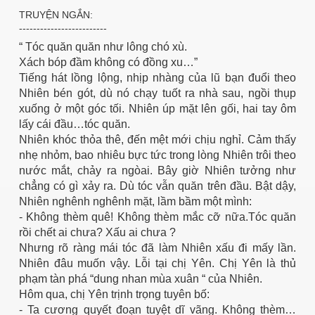
TRUYỆN NGẮN:
-------------------------
 Nam Bộ xưa
“ Tóc quăn quăn như lông chó xù.
Xách bóp đầm không có đồng xu…”
Tiếng hát lồng lộng, nhịp nhàng của lũ bạn đuổi theo
 Biển 2015
Nhiên bén gót, dù nó chạy tuốt ra nhà sau, ngồi thụp
xuống ở một góc tối. Nhiên úp mặt lên gối, hai tay ôm
lấy cái đầu…tóc quăn.
Nhiên khóc thỏa thê, đến mệt mới chịu nghỉ. Cảm thấy
nhẹ nhỏm, bao nhiêu bực tức trong lòng Nhiên trôi theo
nước mắt, chảy ra ngòai. Bây giờ Nhiên tưởng như
chẳng có gì xảy ra. Dù tóc vẫn quăn trên đầu. Bật dậy,
Nhiên nghênh nghênh mặt, lầm bầm một mình:
- Không thèm quê! Không thèm mắc cỡ nữa.Tóc quăn
rồi chết ai chưa? Xấu ai chưa ?
Nhưng rõ ràng mái tóc đã làm Nhiên xấu đi mấy lần.
Nhiên đâu muốn vậy. Lỗi tại chị Yên. Chị Yên là thủ
phạm tàn phá “dung nhan mùa xuân “ của Nhiên.
Hôm qua, chị Yên trịnh trọng tuyên bố:
NAY
- Ta cương quyết đoạn tuyệt dĩ vãng. Không thèm…