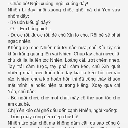
- Chào bé! Ngồi xuống, ngồi xuống đây!
Nhiên bị đẩy ngồi xuống chiếc ghế mà chị Yên vừa
nhổm dậy:
- Bé uốn kiểu gì đây?
- Ơ… Em hổng biết…
es 682
- Được rồi, được rồi, để chú Xín lo cho. Rồi bé sẽ phải
ngạc nhiên.
es
Không đợi cho Nhiên nói lời nào nữa, chú Xín lấy cái
khăn trắng quàng lên vai Nhiên. Chụp lấy chai nước lã,
thế giới
chú xịt lia lịa lên tóc Nhiên. Loáng cái, ướt chèm nhẹp.
Tay trái cầm lược, tay phải cầm kéo, chú Xín quét
những nhát lược khéo léo, tay kia lia kéo.Tóc rơi rào
rào. Nhiên chưa kịp hoàn hồn thì đã trông thấy khuôn
mặt mình lạ hoắc hiện ra trong kiếng. Xoay qua chị
Yên, chú bảo:
- Bé ngồi chơi, chờ một chút mấy cô thợ uốn tóc cho
em của bé.
Chị Yên kéo cái ghế đẩu đến cạnh Nhiên, ngồi xuống:
- Trông mày cũng đèm đẹp chứ bộ!
Nhiên tức gần chết mà không dám cãi, dù sao cũng ở