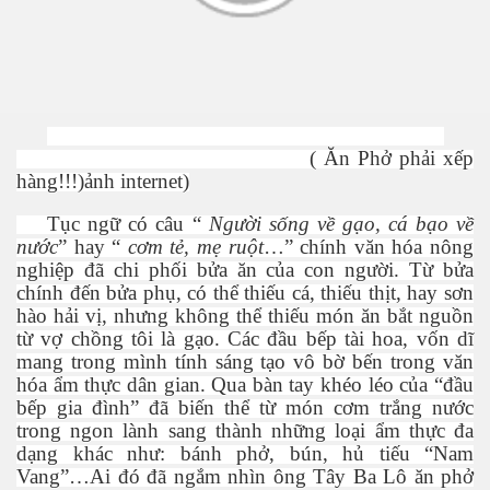
( Ăn Phở phải xếp
hàng!!!)ảnh internet)
Tục ngữ có câu “
Người sống về gạo, cá bạo về
nước
” hay “
cơm tẻ, mẹ ruột
…” chính văn hóa nông
nghiệp đã chi phối bửa ăn của con người. Từ bửa
chính đến bửa phụ, có thể thiếu cá, thiếu thịt, hay sơn
hào hải vị, nhưng không thể thiếu món ăn bắt nguồn
từ vợ chồng tôi là gạo. Các đầu bếp tài hoa, vốn dĩ
mang trong mình tính sáng tạo vô bờ bến trong văn
hóa ẩm thực dân gian. Qua bàn tay khéo léo của “đầu
bếp gia đình” đã biến thể từ món cơm trắng nước
trong ngon lành sang thành những loại ẩm thực đa
dạng khác như: bánh phở, bún, hủ tiếu “Nam
Vang”…Ai đó đã ngắm nhìn ông Tây Ba Lô ăn phở