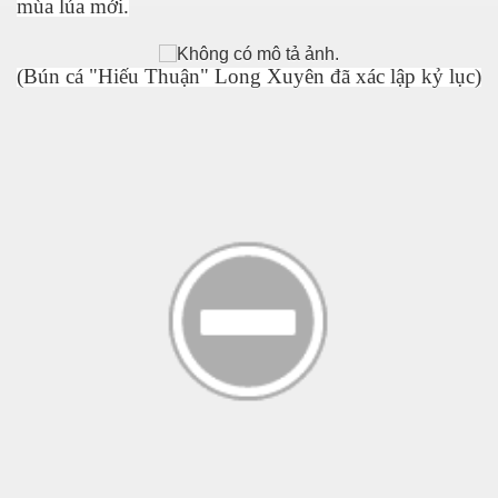
mùa lúa mới.
(Bún cá "Hiếu Thuận" Long Xuyên đã xác lập kỷ lục)
óng nước
á heo