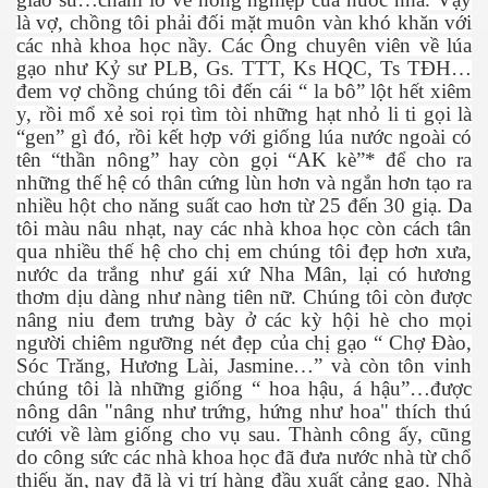
là vợ, chồng tôi phải đối mặt muôn vàn khó khăn với
các nhà khoa học nầy. Các Ông chuyên viên về lúa
gạo như Kỷ sư PLB, Gs. TTT, Ks HQC, Ts TĐH…
đem vợ chồng chúng tôi đến cái “ la bô” lột hết xiêm
y, rồi mổ xẻ soi rọi tìm tòi những hạt nhỏ li ti gọi là
“gen” gì đó, rồi kết hợp với giống lúa nước ngoài có
tên “thần nông” hay còn gọi “AK kè”* để cho ra
những thế hệ có thân cứng lùn hơn và ngắn hơn tạo ra
nhiều hột cho năng suất cao hơn từ 25 đến 30 giạ. Da
tôi màu nâu nhạt, nay các nhà khoa học còn cách tân
 Trí
qua nhiều thế hệ cho chị em chúng tôi đẹp hơn xưa,
nước da trắng như gái xứ Nha Mân, lại có hương
Mây
thơm dịu dàng như nàng tiên nữ. Chúng tôi còn được
nâng niu đem trưng bày ở các kỳ hội hè cho mọi
người chiêm ngưỡng nét đẹp của chị gạo “ Chợ Đào,
Sóc Trăng, Hương Lài, Jasmine…” và còn tôn vinh
chúng tôi là những giống “ hoa hậu, á hậu”…được
nông dân "nâng như trứng, hứng như hoa" thích thú
cưới về làm giống cho vụ sau. Thành công ấy, cũng
do công sức các nhà khoa học đã đưa nước nhà từ chổ
)
thiếu ăn, nay đã là vị trí hàng đầu xuất cảng gạo. Nhà