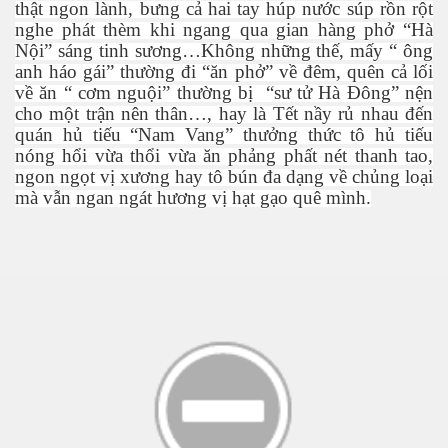
thật ngon lành, bưng cả hai tay húp nước súp rồn rột
nghe phát thèm khi ngang qua gian hàng phở “Hà
Nội” sáng tinh sương…Không những thế, mấy “ ông
h tại Anh
anh háo gái” thường đi “ăn phở” về đêm, quên cả lối
về ăn “ cơm nguội” thường bị “sư tử Hà Đông” nện
cho một trận nên thân…, hay là Tết nầy rủ nhau đến
quán hủ tiếu “Nam Vang” thưởng thức tô hủ tiếu
nóng hổi vừa thổi vừa ăn phảng phất nét thanh tao,
ngon ngọt vị xương hay tô bún đa dạng về chủng loại
mà vẫn ngan ngát hương vị hạt gạo quê mình.