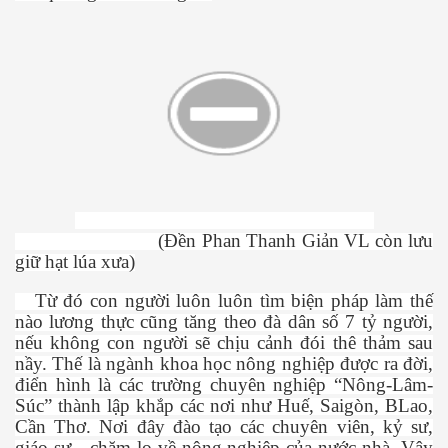
es 682
es
thế giới
(Đền Phan Thanh Giản VL còn lưu
giữ hạt lúa xưa)
Từ đó con người luôn luôn tìm biện pháp làm thế
nào lương thực cũng tăng theo đà dân số 7 tỷ người,
nếu không con người sẽ chịu cảnh đói thê thảm sau
nầy. Thế là ngành khoa học nông nghiệp được ra đời,
điển hình là các trường chuyên nghiệp “Nông-Lâm-
Súc” thành lập khắp các nơi như Huế, Saigòn, BLao,
Cần Thơ. Nơi đây đào tạo các chuyên viên, kỷ sư,
giáo sư…chăm lo về nông nghiệp của nước nhà. Vậy