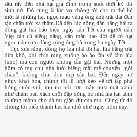
sâu rầy đến phá hại gia đình trong suốt
thời kỳ tôi
sinh nở.
Đó cũng là lúc vợ chồng tôi cho ra thế hệ
mới là những hạt ngọc màu vàng óng ánh trãi dài đến
tận chân trời xa thẳm.Đã đến lúc nông dân hăng hái ra
đồng gặt hái báo hiệu ngày cận Tết của người dân
Việt cần cù siêng năng, cần mẫn bao đời để có hạt
cebook
ngọc nấu cơm dâng cúng ông bà trong ba ngày Tết.
Tục xưa rằng, dòng họ lúa nhà tôi hạt lúa bằng trái
dừa khô, khi chín rụng xuống ào ào lăn về lẫm lúa
(kho) mà con người không cần gặt hái. Nhưng một
hôm có mụ chủ nhà lười biếng mãi mê chuyện “gối
chăn”, không chịu dọn dẹp sân bãi. Đến ngày nỡ
yêu
nhụy khai hoa, chúng tôi lũ lượt kéo về tới tấp phá
hỏng cuộc vui, mụ nọ nỗi cơn mây mưa mặt xanh
như chàm bèn xách chỗi đập dòng họ nhà lúa tan tành
ra từng mãnh cho đã nư giận dử của mụ. Cũng từ đó
chúng tôi biến thành hạt lúa nhỏ như ngày hôm nay.