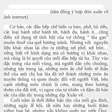
(tâm đồng ý hợp đón xuân về
ảnh internet)
Cơ bản, các đầu bếp chế biến ra bún, phở, hủ tiếu,
n
các loại bánh như bánh tét, bánh đa, bánh ít…cũng
điều xử dụng từ tinh bột của vợ chồng “ lúa gạo”
muôn thuở của quê hương mình. Nhưng với nguyên
liệu khác nhau lại cho ra những sợi phở, sợi bún…
riêng biệt về hình dạng mà có hương vị khác nhau,
mà cũng là bí quyết của mổi đầu bếp tài ba. Tùy vào
đặc trưng của mổi vùng, mà người dân yêu chuộng,
nhưng tựu trung lại, những món ăn chế biến từ thân
thể của anh chị hai lúa đã trở thành những món ăn
truyền thống và quen thuộc đối với người Việt, bên
cạnh những món chính là cơm, mang theo hương
thơm của đất trời, vị ngon của tự nhiên và đậm đà bản
sắc của dân tộc trong những dịp Xuân về.
Cuối năm là thời điểm bận rộn cùa mổi gia đình,
những ngày lễ hội, tất niên hay những buổi thăm
viếng bạn bè, nhưng vẫn không quên tục rước Ông,