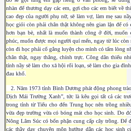
nhàn để thương dạy các em, gợi cho các em biết về th
cao đẹp của người phụ nữ, sẽ làm vợ, làm mẹ sau nầ
học giỏi còn phải chân thật không nên gian lận để có 
hơn bạn bè, nhất là muốn thành công ở đời, muốn 
cebook
phúc, muốn được mọi người quí mến, ngay từ lúc còn 
còn đi học phải cố gắng luyện cho mình có tấm lòng n
chân thật, ngay thẳng, chính trực. Công dân thiếu n
tính nầy sẽ làm cho xã hội rối loạn, sẽ làm cho gia đình
yêu
đau khổ.
2. Năm 1973 tỉnh Bình Dương phát động phong trào
Dịch Mái Trường Xanh”, tức là kêu gọi tất cả các tr
trong tỉnh từ Tiểu cho đến Trung học nên trồng nhiề
vừa đẹp trường vừa có bóng mát cho học sinh. Do đ
Nông Lâm Súc có bổn phận cung cấp cây trồng. Để đ
các thầy dạy chuyên môn hướng dẫn các học sinh c