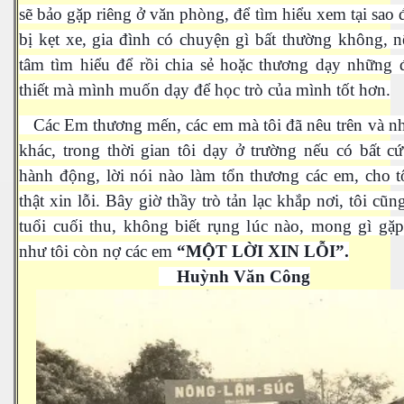
sẽ bảo gặp riêng ở văn phòng, để tìm hiểu xem tại sao đi
bị kẹt xe, gia đình có chuyện gì bất thường không, 
tâm tìm hiểu để rồi chia sẻ hoặc thương dạy những 
thiết mà mình muốn dạy để học trò của mình tốt hơn.
Các Em thương mến, các em mà tôi đã nêu trên và n
khác, trong thời gian tôi dạy ở trường nếu có bất cứ
hành động, lời nói nào làm tổn thương các em, cho t
 Trí
thật xin lỗi. Bây giờ thầy trò tản lạc khắp nơi, tôi cũn
tuổi cuối thu, không biết rụng lúc nào, mong gì gặp 
Mây
như tôi còn nợ các em
“MỘT LỜI XIN LỖI”.
Huỳnh Văn Công
)