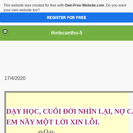
This website was created for free with
Own-Free-Website.com
. Do you want
your own website too?
REGISTER FOR FREE
thnlscantho-5
17/4/2020
DẠY HỌC, CUỐI ĐỜI NHÌN LẠI, NỢ 
EM NẦY MỘT LỜI XIN LỖI.
-o-O-o-