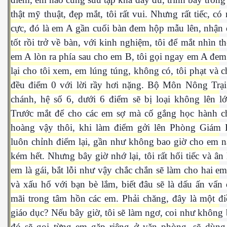
thật mỹ thuật, đẹp mắt, tôi rất vui. Nhưng rất tiếc, có 
cực, đó là em A gần cuối bàn đem hộp mẫu lên, nhận 
tốt rồi trở về bàn, với kinh nghiệm, tôi để mắt nhìn th
em A lòn ra phía sau cho em B, tôi gọi ngay em A đem
lại cho tôi xem, em lúng túng, không có, tôi phạt và 
đều điểm 0 với lời rầy hơi nặng. Bộ Môn Nông Trại
chánh, hệ số 6, dưới 6 điểm sẽ bị loại không lên l
Trước mắt để cho các em sợ mà cố gắng học hành c
hoàng vậy thôi, khi làm điểm gởi lên Phòng Giám H
luôn chỉnh điểm lại, gần như không bao giờ cho em 
kém hết. Nhưng bây giờ nhớ lại, tôi rất hối tiếc và ân 
em là gái, bắt lỗi như vậy chắc chắn sẽ làm cho hai e
và xấu hổ với bạn bè lắm, biết đâu sẽ là dấu ấn vẩn
mãi trong tâm hồn các em. Phải chăng, đây là một đ
ết
giáo dục? Nếu bây giờ, tôi sẽ làm ngơ, coi như không b
đó sẽ gọi từng em gặp riêng ở văn phòng, sẽ dùng 