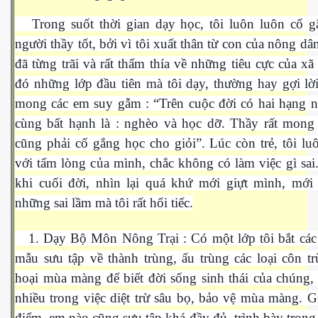
Trong suốt thời gian dạy học, tôi luôn luôn cố g
 Nam Bộ xưa
người thầy tốt, bởi vì tôi xuất thân từ con của nông dâ
đã từng trãi và rất thấm thía về những tiêu cực của xã
đó những lớp đầu tiên mà tôi dạy, thường hay gợi lờ
 Biển 2015
mong các em suy gẫm : “Trên cuộc đời có hai hạng 
cùng bất hạnh là : nghèo và học dỡ. Thầy rất mong
cũng phải cố gắng học cho giỏi”. Lúc còn trẻ, tôi luô
với tấm lòng của mình, chắc không có làm việc gì sa
khi cuối đời, nhìn lại quá khứ mới giựt mình, mới
những sai lầm mà tôi rất hối tiếc.
1. Dạy Bộ Môn Nông Trại : Có một lớp tôi bắt các
mẫu sưu tập về thành trùng, ấu trùng các loại côn t
hoại mùa màng để biết đời sống sinh thái của chúng, 
nhiều trong việc diệt trừ sâu bọ, bảo vệ mùa màng. 
NAY
điểm, em nào cũng sưu tập khá đầy đủ, trình bày trong