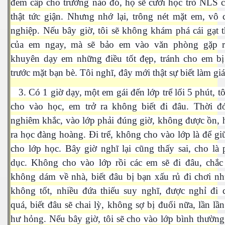
đem cấp cho trường nào đó, họ sẽ cười học trò NLS c
thật tức giận. Nhưng nhớ lại, trông nét mặt em, vô 
nghiệp. Nếu bây giờ, tôi sẽ không khám phá cái gạt 
của em ngay, mà sẽ bảo em vào văn phòng gặp r
khuyên dạy em những điều tốt đẹp, tránh cho em bị
es 682
trước mặt bạn bè. Tôi nghĩ, đây mới thật sự biết làm gi
es
3. Có 1 giờ dạy, một em gái đến lớp trể lối 5 phút, t
thế giới
cho vào học, em trở ra không biết đi đâu. Thời đó
nghiêm khắc, vào lớp phải đúng giờ, không được ồn, 
ra học đàng hoàng. Đi trể, không cho vào lớp là để gi
cho lớp học. Bây giờ nghĩ lại cũng thấy sai, cho là 
dục. Không cho vào lớp rồi các em sẽ đi đâu, chắc
không dám về nhà, biết đâu bị bạn xấu rủ đi chơi n
không tốt, nhiều đứa thiếu suy nghĩ, được nghỉ đi 
quá, biết đâu sẽ chai lỳ, không sợ bị đuổi nữa, lần lần
hư hỏng. Nếu bây giờ, tôi sẽ cho vào lớp bình thường