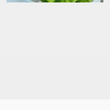
 Trí
Mây
)