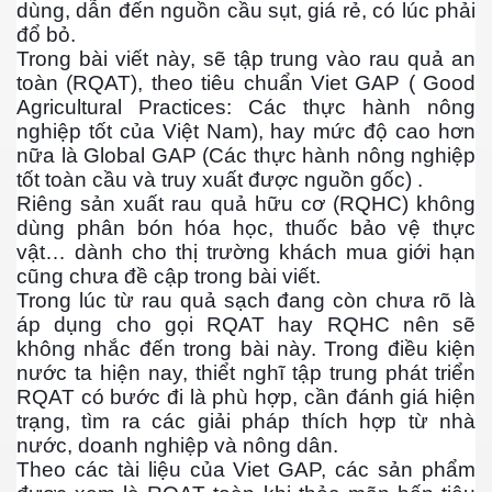
dùng, dẫn đến nguồn cầu sụt, giá rẻ, có lúc phải
đổ bỏ.
Trong bài viết này, sẽ tập trung vào rau quả an
toàn (RQAT), theo tiêu chuẩn Viet GAP ( Good
Agricultural Practices: Các thực hành nông
nghiệp tốt của Việt Nam), hay mức độ cao hơn
nữa là Global GAP (Các thực hành nông nghiệp
tốt toàn cầu và truy xuất được nguồn gốc) .
Riêng sản xuất rau quả hữu cơ (RQHC) không
dùng phân bón hóa học, thuốc bảo vệ thực
vật… dành cho thị trường khách mua giới hạn
cũng chưa đề cập trong bài viết.
Trong lúc từ rau quả sạch đang còn chưa rõ là
áp dụng cho gọi RQAT hay RQHC nên sẽ
không nhắc đến trong bài này. Trong điều kiện
nước ta hiện nay, thiểt nghĩ tập trung phát triển
RQAT có bước đi là phù hợp, cần đánh giá hiện
trạng, tìm ra các giải pháp thích hợp từ nhà
ết
nước, doanh nghiệp và nông dân.
Theo các tài liệu của Viet GAP, các sản phẩm