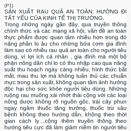
(P1)
SẢN XUẤT RAU QUẢ AN TOÀN: HƯỚNG ĐI
 Nam Bộ xưa
TẤT YẾU CỦA KINH TẾ THỊ TRƯỜNG.
Trong những ngày gần đây, qua truyền thông
chính thức và các mạng xã hội, vấn đề an toàn
thực phẩm được quan tâm nhiều hơn trong đó
 Biển 2015
nặng phần lo âu cho những bữa cơm gia đình
làm sao có nhiều rau quả an toàn cho người tiêu
dùng, vì lợi ích cá nhân , gia đình mà một bộ
phận nông dân chỉ lo có thu nhập cao qua năng
suất thu hoạch ngày càng nhiều, hình thức bắt
mắt, mau thu lợi mà không tuân thủ các chuẩn
mực trong sản xuất, không quan tâm ảnh hưởng
độc hại cho sức khỏe người tiêu dùng. Những
ruộng rau muống xài nhớt thải cộng với các loại
nông dược không rõ nguồn gốc, trái cây phun
ngay ngâm thuốc tăng trưởng, thuốc trừ sâu
bệnh không theo hướng dẫn, không theo thời
gian cách ly…cộng thêm truyền thông theo
NAY
hướng tiêu cực đã làm giảm niềm tin người tiêu