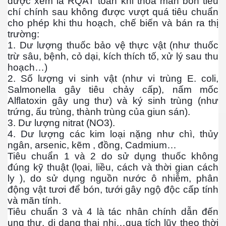
được xem là RQAT toàn khi thỏa mãn bốn tiêu
chí chính sau không được vượt quá tiêu chuẩn
cho phép khi thu hoạch, chế biến và bán ra thị
trường:
1. Dư lượng thuốc bảo vệ thực vật (như thuốc
trừ sâu, bệnh, cỏ dại, kích thích tố, xử lý sau thu
cebook
hoạch…)
2. Số lượng vi sinh vật (như vi trùng E. coli,
Salmonella gây tiêu chảy cấp), nấm mốc
Alflatoxin gây ung thư) và ký sinh trùng (như
trứng, ấu trùng, thành trùng của giun sán).
3. Dư lượng nitrat (NO3).
yêu
4. Dư lượng các kim loại nặng như chì, thủy
ngân, arsenic, kẽm , đồng, Cadmium…
Tiêu chuẩn 1 và 2 do sử dụng thuốc không
đúng kỹ thuật (lọai, liều, cách và thời gian cách
ly ), do sử dụng nguồn nước ô nhiễm, phân
động vật tươi để bón, tưới gây ngộ độc cấp tính
và mãn tính.
Tiêu chuẩn 3 và 4 là tác nhân chính dẫn đến
ung thư, dị dạng thai nhi…qua tích lũy theo thời