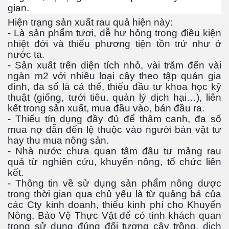
gian.
Hiện trạng sản xuất rau quả hiện này:
- Là sản phẩm tươi, dễ hư hỏng trong điều kiện
nhiệt đới và thiếu phương tiện tồn trử như ở
nước ta.
- Sản xuất trên diện tích nhỏ, vài trăm đến vài
ngàn m2 với nhiều loại cây theo tập quán gia
đình, đa số là cá thể, thiếu đầu tư khoa học kỹ
thuật (giống, tưới tiêu, quản lý dịch hại…), liên
kết trong sản xuất, mua đầu vào, bán đầu ra.
- Thiếu tín dụng đầy đủ để thâm canh, đa số
mua nợ dẫn đến lệ thuộc vào người bán vật tư
ượng Hạng
hay thu mua nông sản.
- Nhà nước chưa quan tâm đầu tư mảng rau
quả từ nghiên cứu, khuyến nông, tổ chức liên
kết.
- Thông tin về sử dụng sản phẩm nông dược
trong thời gian qua chủ yếu là từ quảng bá của
các Cty kinh doanh, thiếu kinh phí cho Khuyến
Nông, Bảo Vệ Thực Vật để có tính khách quan
trong sử dụng đúng đối tượng cây trồng, dịch