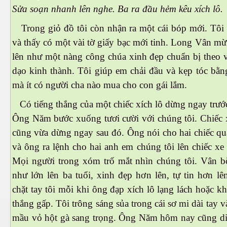
Sửa soạn nhanh lên nghe. Ba ra đầu hẻm kêu xích lô.
Trong giỏ đồ tôi còn nhận ra một cái bóp mới. Tôi 
và thấy có một vài tờ giấy bạc mới tinh. Long Vân m
lên như một nàng công chúa xinh đẹp chuẩn bị theo v
dạo kinh thành. Tôi giúp em chải đầu và kẹp tóc bằn
mà ít có người cha nào mua cho con gái lắm.
Có tiếng thắng của một chiếc xích lô dừng ngay trướ
Ông Năm bước xuống tươi cười với chúng tôi. Chiếc x
cũng vừa dừng ngay sau đó. Ông nói cho hai chiếc qu
và ông ra lệnh cho hai anh em chúng tôi lên chiếc xe
Mọi người trong xóm trố mắt nhìn chúng tôi. Vân 
như lớn lên ba tuổi, xinh đẹp hơn lên, tự tin hơn l
chặt tay tôi mỗi khi ông đạp xích lô lạng lách hoặc k
thắng gấp. Tôi trông sáng sủa trong cái sơ mi dài tay v
mầu vỏ hột gà sang trọng. Ông Năm hôm nay cũng di