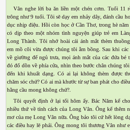
Vân nghe lời ba ăn liền một chén cơm. Tuổi 11 
trông như 9 tuổi. Tôi sẽ dạy em nhảy dây, đánh cầu ho
dục nhịp điệu. Hồi còn học ở Cần Thơ, trong hè năm 
có dịp theo một nhóm tình nguyện giúp trẻ em Là
cebook
Long Thành. Tôi nhớ hoài cái ánh mắt thèm thuồn
em mồ côi vừa được chúng tôi ẵm bồng. Sau khi các 
về giường để ngủ trưa, mọi ánh mắt của các đứa bé t
đó đổ dồn về phía cửa, nhìn theo bước chân chúng tôi
yêu
đến khi khuất dạng. Có ai lại không thèm được t
chăm sóc chứ? Có ai mà khước từ sự ban phát cho điề
hằng cầu mong không chứ?.
Tôi quyết định ở lại tối hôm ấy. Bác Năm kể cho
nhiều thứ về tính cách của Long Vân. Ông kể thêm 
mơ của mẹ Long Vân nữa. Ông bảo tôi cứ hết lòng d
các điều hay lẽ phải. Ông mong tôi thương Vân như e