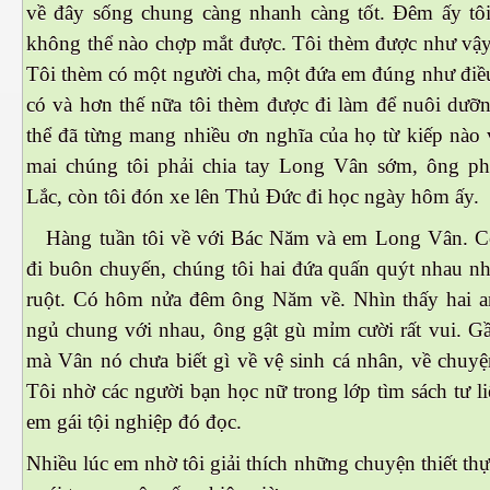
về đây sống chung càng nhanh càng tốt. Đêm ấy tôi 
không thể nào chợp mắt được. Tôi thèm được như vậy
Tôi thèm có một người cha, một đứa em đúng như điều
có và hơn thế nữa tôi thèm được đi làm để nuôi dưỡ
thể đã từng mang nhiều ơn nghĩa của họ từ kiếp nào 
mai chúng tôi phải chia tay Long Vân sớm, ông ph
Lắc, còn tôi đón xe lên Thủ Đức đi học ngày hôm ấy.
Hàng tuần tôi về với Bác Năm và em Long Vân. C
đi buôn chuyến, chúng tôi hai đứa quấn quýt nhau n
ượng Hạng
ruột. Có hôm nửa đêm ông Năm về. Nhìn thấy hai a
ngủ chung với nhau, ông gật gù mỉm cười rất vui. Gầ
mà Vân nó chưa biết gì về vệ sinh cá nhân, về chuyệ
Tôi nhờ các người bạn học nữ trong lớp tìm sách tư l
em gái tội nghiệp đó đọc.
Nhiều lúc em nhờ tôi giải thích những chuyện thiết th