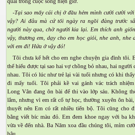
quái trong cuộc sống hiện giờ.
-Tại sao mấy cái chị ở đầu hẻm mình cười cười với
vậy? Ai đâu mà cứ tối ngày ra ngồi đàng trước s
người này qua, chờ người kia lại. Em thích anh giố
es 682
vậy, thương em, dạy cho em học giỏi, nhe anh, nhe
với em đi! Hứa ở vậy đó!
es
Tôi chưa kể hết cho em nghe chuyện gia đình tôi.
thế giới
thể hiểu được tại sao hai vợ chồng bỏ nhau, hai người
nhau. Tôi có lúc như trẻ lại vài tuổi nhưng có khi thấ
đi mấy tuổi. Tôi phải kề vai gánh vác trách nhiệm
Long Vân đang ôn bài để thi vào lớp sáu. Không t
lắm, nhưng vì em rất cố tự học, thường xuyên ôn bài,
thuyết nên Em có rất nhiều tiến bộ. Tôi cũng cho 
bằng viết bíc màu đỏ. Em đem khoe ngay với ba k
vừa về đến nhà. Ba Năm xoa đầu chúng tôi, mỉm cười
hậu.