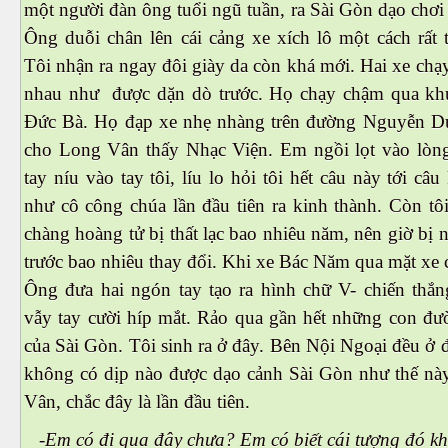
một người đàn ông tuổi ngũ tuần, ra Sài Gòn dạo chơ
Ông duỗi chân lên cái cảng xe xích lô một cách rất 
Tôi nhận ra ngay đôi giày da còn khá mới. Hai xe chạ
nhau như được dặn dò trước. Họ chạy chậm qua kh
Đức Bà. Họ đạp xe nhẹ nhàng trên đường Nguyễn Du
cho Long Vân thấy Nhạc Viện. Em ngồi lọt vào lòng
tay níu vào tay tôi, líu lo hỏi tôi hết câu này tới câ
như cô công chúa lần đầu tiên ra kinh thành. Còn tô
n
chàng hoàng tử bị thất lạc bao nhiêu năm, nên giờ bị
trước bao nhiêu thay đổi. Khi xe Bác Năm qua mặt xe 
Ông đưa hai ngón tay tạo ra hình chữ V- chiến thắ
vẫy tay cười híp mắt. Rảo qua gần hết những con đư
của Sài Gòn. Tôi sinh ra ở đây. Bên Nội Ngoại đều ở 
không có dịp nào được dạo cảnh Sài Gòn như thế này
Vân, chắc đây là lần đầu tiên.
-Em có đi qua đây chưa? Em có biết cái tượng đó k