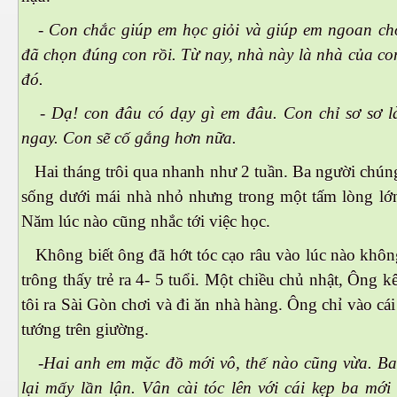
- Con chắc giúp em học giỏi và giúp em ngoan ch
đã chọn đúng con rồi. Từ nay, nhà này là nhà của co
đó.
- Dạ! con đâu có dạy gì em đâu. Con chỉ sơ sơ l
ngay. Con sẽ cố gắng hơn nữa.
Hai tháng trôi qua nhanh như 2 tuần. Ba người chúng
 Trí
sống dưới mái nhà nhỏ nhưng trong một tấm lòng lớn
Năm lúc nào cũng nhắc tới việc học.
Mây
Không biết ông đã hớt tóc cạo râu vào lúc nào khôn
trông thấy trẻ ra 4- 5 tuổi. Một chiều chủ nhật, Ông k
tôi ra Sài Gòn chơi và đi ăn nhà hàng. Ông chỉ vào cái
tướng trên giường.
-Hai anh em mặc đồ mới vô, thế nào cũng vừa. Ba
)
lại mấy lần lận. Vân cài tóc lên với cái kẹp ba mới