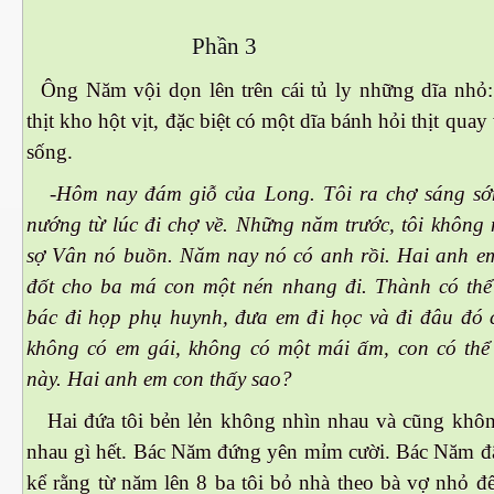
Phần 3
 Nam Bộ xưa
Ông Năm vội dọn lên trên cái tủ ly những dĩa nhỏ: 
thịt kho hột vịt, đặc biệt có một dĩa bánh hỏi thịt quay 
 Biển 2015
sống.
-Hôm nay đám giỗ của Long. Tôi ra chợ sáng sớ
nướng từ lúc đi chợ về. Những năm trước, tôi không 
sợ Vân nó buồn. Năm nay nó có anh rồi. Hai anh e
đốt cho ba má con một nén nhang đi. Thành có thể
bác đi họp phụ huynh, đưa em đi học và đi đâu đó 
không có em gái, không có một mái ấm, con có thể
này. Hai anh em con thấy sao?
Hai đứa tôi bẻn lẻn không nhìn nhau và cũng khôn
nhau gì hết. Bác Năm đứng yên mỉm cười. Bác Năm đã
NAY
kể rằng từ năm lên 8 ba tôi bỏ nhà theo bà vợ nhỏ đế