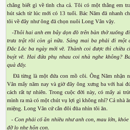
chẳng biết gì về tình cha cả. Tôi có một thằng em tr
hút sách từ lúc mới có 13 tuổi. Bác Năm đã nhanh c
tôi về đây như ông đã chọn nuôi Long Vân vậy.
-Thôi hai anh em bây dọn đồ trên bàn thờ xuống đi
trưa trật rồi còn gì nữa. Sáng mai ba phải đi một 
Đắc Lắc ba ngày mới về. Thành coi được thì chiều ch
buýt về. Hai đứa phụ nhau coi nhà nghe không? Ba
quà đấy.
Đã từng là một đứa con mồ côi. Ông Năm nhận n
Vân mấy năm nay và giờ đây ông xưng ba với hai đứ
cách rất tự nhiên. Trong cuộc đời này, có mấy ai trú
mình ra mà có một chút vụ lợi gì không nhỉ? Cả nhà ă
miệng. Long Vân cứ cắn đôi đũa nhìn tôi ăn.
ết
- Con phải cố ăn nhiều như anh con, mau lớn, khỏe
đỡ lo nhe hôn con.