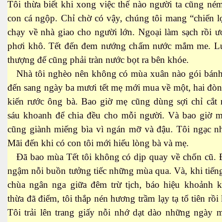
Tôi thừa biết khi xong việc thế nào người ta cũng né
con cá ngộp. Chỉ chờ có vậy, chúng tôi mang “chiến 
chạy về nhà giao cho người lớn. Ngoại làm sạch rồi 
phơi khô. Tết đến đem nướng chấm nước mắm me. Lú
thượng đế cũng phải tràn nước bọt ra bên khóe.
Nhà tôi nghèo nên không có mùa xuân nào gói bánh 
đến sang ngày ba mươi tết mẹ mới mua về một, hai đò
kiến rước ông bà. Bao giờ mẹ cũng dùng sợi chỉ cắt 
sáu khoanh để chia đều cho mỗi người. Và bao giờ m
cũng giành miếng bìa vì ngán mỡ và đậu. Tôi ngạc nh
ượng Hạng
Mãi đến khi có con tôi mới hiểu lòng bà và mẹ.
Đã bao mùa Tết tôi không có dịp quay về chốn cũ. Đ
ngậm nỗi buồn tưởng tiếc những mùa qua. Và, khi tiế
chùa ngân nga giữa đêm trừ tịch, báo hiệu khoảnh k
thừa đã điểm, tôi thắp nén hương trầm lạy tạ tổ tiên rồi 
Tôi trải lên trang giấy nỗi nhớ dạt dào những ngày 