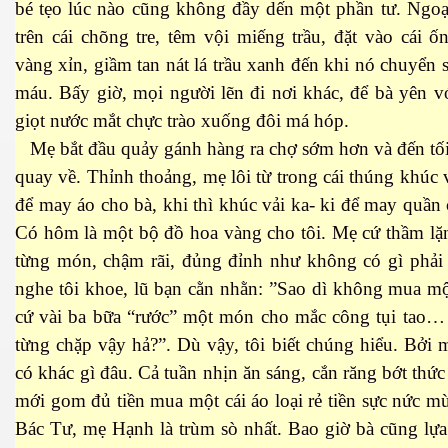
bé tẹo lúc nào cũng không đầy dến một phần tư. Ngoạ
trên cái chõng tre, têm vội miếng trầu, đặt vào cái 
vàng xỉn, giầm tan nát lá trầu xanh đến khi nó chuyển
máu. Bấy giờ, mọi người lẽn đi nơi khác, để bà yên 
giọt nước mắt chực trào xuống đôi má hóp.
Mẹ bắt đầu quảy gánh hàng ra chợ sớm hơn và đến tối
quay về. Thỉnh thoảng, mẹ lôi từ trong cái thúng khúc 
để may áo cho bà, khi thì khúc vải ka- ki để may quần
Có hôm là một bộ đồ hoa vàng cho tôi. Mẹ cứ thầm lặ
từng món, chậm rãi, đủng đỉnh như không có gì phải 
nghe tôi khoe, lũ bạn cằn nhằn: ”Sao dì không mua m
cứ vài ba bữa “rước” một món cho mắc công tụi tao…
từng chặp vậy hả?”. Dù vậy, tôi biết chúng hiểu. Bởi
có khác gì đâu. Cả tuần nhịn ăn sáng, cắn răng bớt thức
mới gom đủ tiền mua một cái áo loại rẻ tiền sực nức mù
ết
Bác Tư, mẹ Hạnh là trùm sò nhất. Bao giờ bà cũng lự