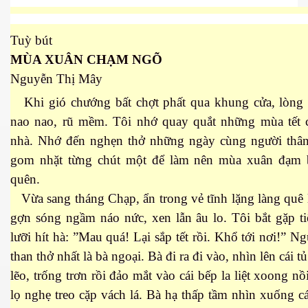
 Nam Bộ xưa
Tuỳ bút
MÙA XUÂN CHẠM NGÕ
Nguyễn Thị Mây
 Biển 2015
Khi gió chướng bất chợt phất qua khung cửa, lòng 
nao nao, rũ mềm. Tôi nhớ quay quắt những mùa tết 
nhà. Nhớ đến nghẹn thở những ngày cùng người thân
gom nhặt từng chút một để làm nên mùa xuân đạm 
quên.
Vừa sang tháng Chạp, ẩn trong vẻ tĩnh lặng làng quê
gợn sóng ngầm náo nức, xen lẫn âu lo. Tôi bắt gặp t
lưỡi hít hà: ”Mau quá! Lại sắp tết rồi. Khổ tới nơi!” Ng
than thở nhất là bà ngoại. Bà đi ra đi vào, nhìn lên cái t
lẽo, trống trơn rồi đảo mắt vào cái bếp la liệt xoong nồ
NAY
lọ nghẹ treo cặp vách lá. Bà hạ thấp tầm nhìn xuống c