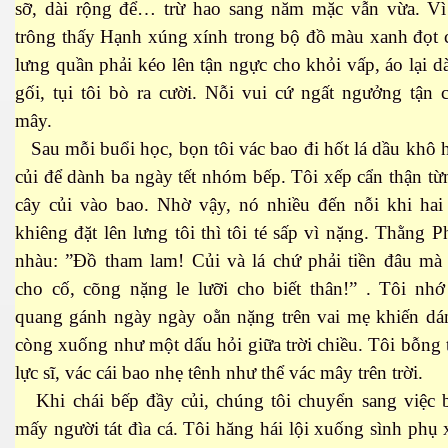
sỡ, dài rộng để… trừ hao sang năm mặc vẫn vừa. Vì
trông thấy Hạnh xúng xính trong bộ đồ màu xanh đọt 
lưng quần phải kéo lên tận ngực cho khỏi vấp, áo lại dà
gối, tụi tôi bò ra cười. Nỗi vui cứ ngất ngưởng tận 
mây.
cebook
Sau mỗi buổi học, bọn tôi vác bao đi hốt lá dầu khô 
củi để dành ba ngày tết nhóm bếp. Tôi xếp cẩn thận từ
cây củi vào bao. Nhờ vậy, nó nhiều đến nỗi khi hai
khiêng đặt lên lưng tôi thì tôi té sấp vì nặng. Thằng 
yêu
nhàu: ”Đồ tham lam! Củi và lá chứ phải tiền đâu mà
cho cố, cõng nặng le lưỡi cho biết thân!” . Tôi nhớ
quang gánh ngày ngày oằn nặng trên vai mẹ khiến dá
còng xuống như một dấu hỏi giữa trời chiều. Tôi bỗng 
lực sĩ, vác cái bao nhẹ tênh như thể vác mây trên trời.
Khi chái bếp đầy củi, chúng tôi chuyển sang việc 
mấy người tát đìa cá. Tôi hăng hái lội xuống sình phụ 