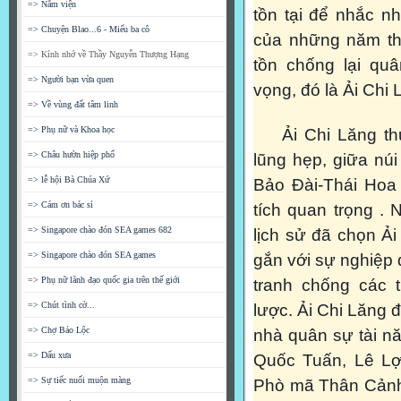
=> Nằm viện
tồn tại để nhắc nh
=> Chuyện Blao...6 - Miếu ba cô
của những năm th
=> Kính nhớ về Thầy Nguyễn Thượng Hạng
tồn chống lại qu
=> Người bạn vừa quen
vọng, đó là Ải Chi 
=> Về vùng đất tâm linh
=> Phụ nữ và Khoa học
Ải Chi Lăng thuộ
=> Châu hườn hiệp phố
lũng hẹp, giữa núi
=> lễ hội Bà Chúa Xứ
Bảo Đài-Thái Hoa
=> Cám ơn bác sỉ
tích quan trọng .
=> Singapore chào đón SEA games 682
lịch sử đã chọn Ải
=> Singapore chào đón SEA games
gắn với sự nghiệp
=> Phụ nữ lãnh đạo quốc gia trên thế giới
tranh chống các 
=> Chút tình cờ...
lược. Ải Chi Lăng 
=> Chợ Bảo Lộc
nhà quân sự tài n
=> Dấu xưa
Quốc Tuấn, Lê Lợ
=> Sự tiếc nuối muộn màng
Phò mã Thân Cảnh 