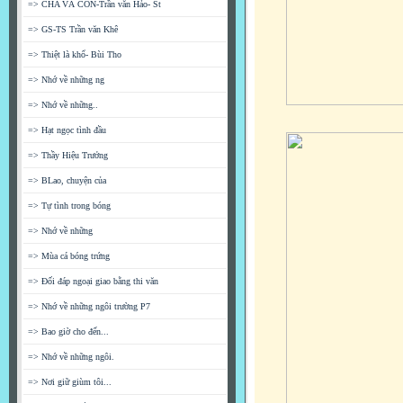
=> CHA VÀ CON-Trần văn Hảo- St
=> GS-TS Trần văn Khê
=> Thiệt là khổ- Bùi Tho
=> Nhớ về những ng
=> Nhớ về những..
=> Hạt ngọc tình đầu
=> Thầy Hiệu Trưởng
=> BLao, chuyện của
=> Tự tình trong bóng
=> Nhớ về những
=> Mùa cá bóng trứng
=> Đối đáp ngoại giao bằng thi văn
=> Nhớ về những ngôi trường P7
=> Bao giờ cho đến...
=> Nhớ về những ngôi.
=> Nơi giữ giùm tôi...