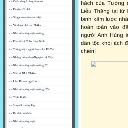
=> Cuộc sống không internet
hách của Tướng 
=> Duyên với chữ
Liễu Thăng tại tử 
=> Singapore chào tạm biệt
binh xâm lược nhà 
=> Về thăm phố núi Pleiku
hoàn toàn vào đ
=> Nhớ về những ngôi trường
người Anh Hùng á
=> Phụ nữ và Nobel Hòa Bình
dân tộc khỏi ách
=> Tưởng niệm người bạn văn- Đổ Trí
chiến!
=> Những mùa trăng-Nguyễn thị Mây
=> Nhớ về những ngôi trường P2
=> Viết về NLS Pleiku
=> Làm Ba của người ta...
=> Nhớ về những ngôi trường (P3)
=> Thiệt là khổ
=> 3 người trưởng lớp
=> Bà cháu rùa biển
=> Nhớ về những ngôi