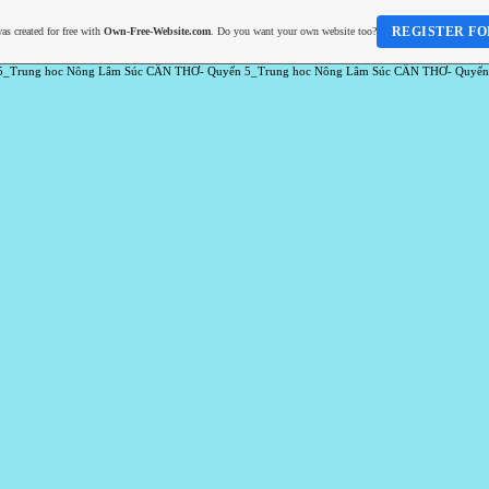
REGISTER FO
as created for free with
Own-Free-Website.com
. Do you want your own website too?
5_Trung hoc Nông Lâm Súc CẦN THƠ- Quyển 5_Trung hoc Nông Lâm Súc CẦN THƠ- Quyển