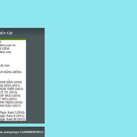
IÊN TẬP
I
ahoo.com.vn
 LIÊM
ahoo.com
ail.com
TRẦN ĐĂNG HỒNG
ANH DẦN (2010)
ÂN MÃO (2011)
HÂM THÌN (2012)
UÝ TỴ (2013)
IÁP NGỌ (2014)
 MÙI (2015)
ÍNH THÂN (2016)
INH DẬU (2017)
 Ngày Xanh I (2010)
gày Xanh II (2011)
gày Xanh III (2012)
ook.com/groups/124948084959931/