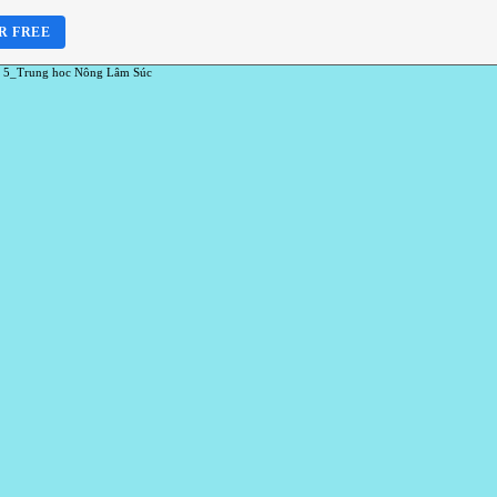
R FREE
 5_Trung hoc Nông Lâm Súc