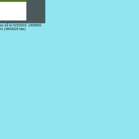
đọc kể từ 5/3/2015: 1400655
ors (3843029 hits)