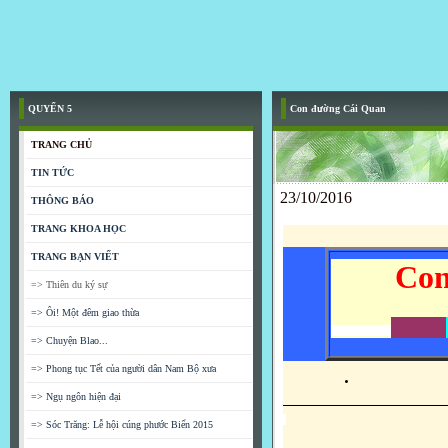
QUYỂN 5
Con đường Cái Quan
TRANG CHỦ
TIN TỨC
23/10/2016
THÔNG BÁO
TRANG KHOA HỌC
TRANG BẠN VIẾT
Con
=> Thiên du ký sự
=> Ôi! Một đêm giao thừa
=> Chuyện Blao...
=> Phong tục Tết của người dân Nam Bộ xưa
=> Ngụ ngôn hiện đại
=> Sóc Trăng: Lễ hội cúng phước Biển 2015