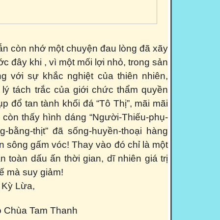
n còn nhớ một chuyện đau lòng đã xãy
ớc đây khi , vì một mối lợi nhỏ, trong sản
ng với sự khắc nghiệt của thiên nhiên,
lý tách trắc của giới chức thẩm quyền
ụp đổ tan tành khối đá “Tô Thị”, mãi mãi
 còn thấy hình dáng “Người-Thiếu-phụ-
-bằng-thịt” đã sống-huyền-thoại hàng
 sông gấm vóc! Thay vào đó chỉ là một
 toàn dấu ấn thời gian, dĩ nhiên giá trị
hế mà suy giảm!
 Kỳ Lừa,
có Chùa Tam Thanh