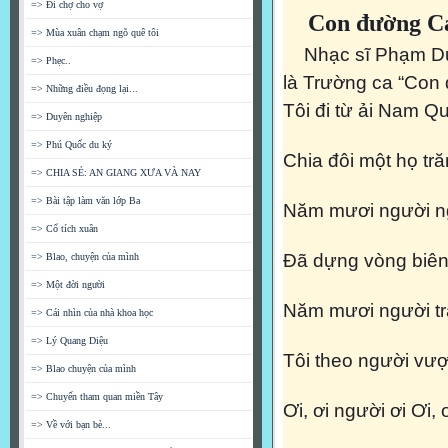
=> Đi chợ cho vợ
Con đường 
=> Mùa xuân chạm ngõ quê tôi
Nhạc sĩ Phạm Duy 
=> Phẹc..
là Trường ca “Con 
=> Những điều đọng lại...
Tôi đi từ ải Nam Q
=> Duyên nghiệp
=> Phú Quốc du ký
Chia đôi một họ t
=> CHIA SẺ: AN GIANG XƯA VÀ NAY
=> Bài tập làm văn lớp Ba
Năm mươi người n
=> Cổ tích xuân
Ðã dựng vòng biên
=> Blao, chuyện của mình
=> Một đời người
Năm mươi người tr
=> Cái nhìn của nhà khoa học
=> Lý Quang Diệu
Tôi theo người vư
=> Blao chuyện của mình
=> Chuyến tham quan miền Tây
Ơi, ơi người ơi Ơi,
=> Về với bạn bè...