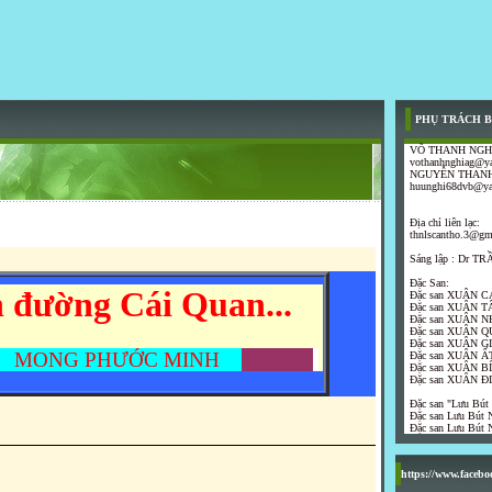
PHỤ TRÁCH B
VÕ THANH NGH
vothanhnghiag@y
NGUYỄN THANH
huunghi68dvb@y
Địa chỉ liên lạc:
thnlscantho.3@gm
Sáng lập : Dr 
Đặc San:
 đường Cái Quan...
Đặc san XUÂN C
Đặc san XUÂN T
Đặc san XUÂN N
Đặc san XUÂN Q
Đặc san XUÂN G
MONG PHƯỚC MINH
Đặc san XUÂN ẤT
Đặc san XUÂN B
Đặc san XUÂN Đ
Đặc san "Lưu Bút
Đặc san Lưu Bút N
Đặc san Lưu Bút N
https://www.faceb