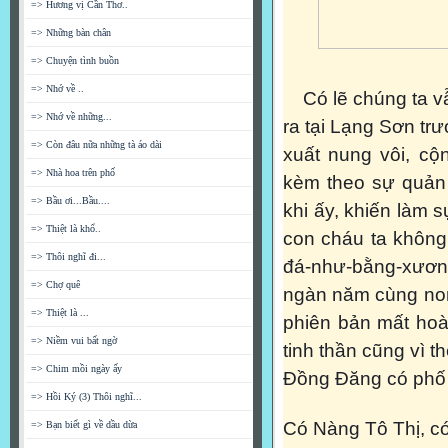
=> Hương vị Cần Thơ..
=> Những bàn chân
=> Chuyện tình buồn
=> Nhớ về ..
Có lẽ chúng ta vẫ
=> Nhớ về những...
ra tại Lạng Sơn trư
=> Còn đâu nữa những tà áo dài
xuất nung vôi, cộ
=> Nhà hoa trên phố
kèm theo sự quản 
=> Bầu ơi...Bầu....
khi ấy, khiến làm s
=> Thiệt là khổ..
con cháu ta không
=> Thôi nghĩ đi...
đá-như-bằng-xương
=> Chợ quê
ngàn năm cùng non
=> Thiệt là ...
phiên bản mất hoàn
=> Niềm vui bất ngờ
tinh thần cũng vì t
=> Chim mồi ngày ấy
Đồng Đăng có phố
=> Hồi Ký (3) Thôi nghĩ...
Có Nàng Tô Thị, 
=> Bạn biết gì về dầu dừa