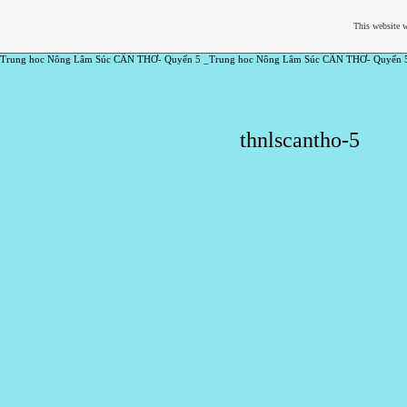
This website w
Trung hoc Nông Lâm Súc CẦN THƠ- Quyển 5 _Trung hoc Nông Lâm Súc CẦN THƠ- Quyển 
thnlscantho-5