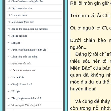
=> Chùa Candaransi mừng đón Tết
Rẽ lối mòn gìn gi
=> Điệu buồn trăm năm
Tôi chưa về Ải Ch
=> Trồng rau mầm
=> Một chuyến Miền Tây
Ơi, ơi người ơi Ơi,
=> Bạn có thể đoán người qua facebook
=> Không biết nữa
Dưới chiến bào 
=> Sông Ba
nguồn...
=> Người của bình minh một tình yêu
Đáng lý tôi chỉ trí
=> Dòng sông thời thơ mộng
thiếu sót, nên tôi
=> Người bạn bốn màu
Miền Bắc” của bản
=> Lời xin lỗi muộn màng
quan đã không nh
=> Mục Ý Kiến
mốc địa dư cụ thể
=> Chuyện Blao - Bài 5
huyền thoại!
=> Hội ngộ
=> Blao, chuyện của mình - số 5
Và cũng để thấy 
=> Vì sao người Việt nóng tính ?
còn trong nỗi nh