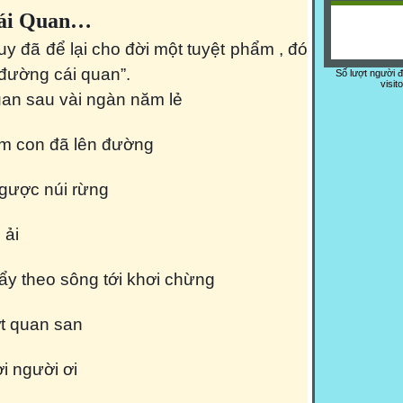
Cái Quan…
đã để lại cho đời một tuyệt phẩm , đó
đường cái quan”.
Số lượt người 
visit
uan sau vài ngàn năm lẻ
răm con đã lên đường
gược núi rừng
 ải
ẩy theo sông tới khơi chừng
ợt quan san
 ơi người ơi