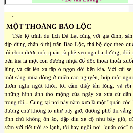
 Nam Bộ xưa
MỘT THOÁNG BẢO LỘC
Trên lộ trình du lịch Đà Lạt cùng với gia đình, sán
 Biển 2015
dịp dừng chân ở thị trấn Bảo Lộc, thả bộ dọc theo qu
tôi chọn được một quán cà phê ven ngã ba đường, đối 
bên kia là một con đường nhựa đổ dốc thoai thoải xu
lũng và cất lên xa tắp ở ngọn đồi bên kia. Với cái se
một sáng mùa đông ở miền cao nguyên, hớp một ngụ
thơm nghi ngút khói, tôi cảm thấy ấm lòng, và rồi
những hình ảnh thơ mộng của ngày xa xưa cứ dần 
trong tôi... Cũng tại nơi này năm xưa là một "quán cóc
đường chứ không to như bây giờ, đường phố thì vắng 
tĩnh chứ không ồn ào, dập dìu xe cộ như bây giờ, c
NAY
sớm với tiết trời se lạnh, tôi hay ngồi nơi "quán cóc"