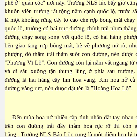
phê ở "quán cóc" nơi này. Trường NLS lúc bấy giờ cũng
khuôn viên trường rất rộng nằm cạnh quốc lộ, trước s
là một khoảng rừng cây to cao che rợp bóng mát chạy
quốc lộ, trường có hai trục đường chính trải nhựa thẳng 
đường chạy song song với quốc lộ, có hai hàng phượn
cebook
bên giao tàng rợp bóng mát, hè về phượng nở rộ, nh
phượng đỏ thắm trải thảm suốt con đường, nên được đ
"Phượng Vĩ Lộ". Con đường còn lại nằm vắt ngang từ 
và đi sâu xuống tận thung lũng ở phía sau trường.
yêu
đường là hai hàng cây lim hoa vàng. Khi hoa nở cả
đường vàng rực, nên được đặt tên là "Hoàng Hoa Lộ".
Đến mùa hoa nở nhiều cặp tình nhân dắt tay nhau 
trên con đường trải đầy thảm hoa rực rỡ thì còn g
bằng...Trường NLS Bảo Lộc cũng là một điểm hẹn lý t