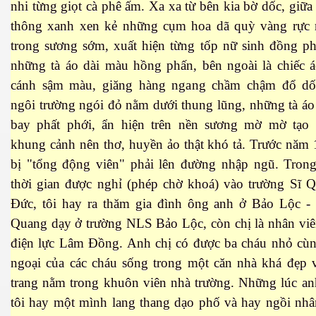
nhi từng giọt cà phê ấm. Xa xa từ bên kia bờ dốc, giữa
thông xanh xen kẻ những cụm hoa dã quỳ vàng rực r
trong sương sớm, xuất hiện từng tốp nữ sinh đồng ph
những tà áo dài màu hồng phấn, bên ngoài là chiếc á
cánh sậm màu, giăng hàng ngang chầm chậm đổ d
ngôi trường ngói đỏ nằm dưới thung lũng, những tà áo
bay phất phới, ẩn hiện trên nền sương mờ mờ tạo
khung cảnh nên thơ, huyền ảo thật khó tả. Trước năm 
bị "tổng động viên" phải lên đường nhập ngũ. Tron
thời gian được nghỉ (phép chờ khoá) vào trường Sĩ 
Đức, tôi hay ra thăm gia đình ông anh ở Bảo Lộc -
Quang dạy ở trường NLS Bảo Lộc, còn chị là nhân viê
điện lực Lâm Đồng. Anh chị có được ba cháu nhỏ cùn
ngoại của các cháu sống trong một căn nhà khá đẹp 
trang nằm trong khuôn viên nhà trường. Những lúc an
ết
tôi hay một mình lang thang dạo phố và hay ngồi nhâ