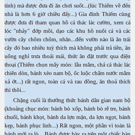
tính) mà được đưa đi ăn chơi suốt...(lúc Thiếm về đến
nhà là hơn 6 giờ chiều đấy...) Gia đình Thiếm cùng
được đưa đi tham quan hồ cá thác lác cườm, xem cá
lóc "nhảy" đớp mồi, dạo các khu hồ nuôi cá và các
vườn cây chôm chôm, nhãn...đến vườn nào là ăn trái
cây đó bao nhiêu tuỳ thích mà không phải trả tiền, ăn
uống nghỉ trưa thoải mái, thức ăn đặt trước qua điện
thoại (Thiếm chọn mấy món: lẫu mắm, chả cá thác lác
 Trí
chiên dòn, bánh xèo nam bộ, ốc luộc chấm nước mắm
Mây
xả ớt...) rất ngon, toàn cá và rau đồng, ăn thoả thích
thì thôi...
Chặng cuối là thưởng thức bánh dân gian nam bộ
(khoảng chục món: bánh bò xốp, bánh bò rễ tre, bánh
chuối, bánh khọt, bánh da lợn mặn, da lợn ngọt, bánh
kẹp, bánh phục linh...) Rất ngon, một phần vì toàn là
)
bánh mới ra lò... Bánh được bày ra trên một chiếc bàn