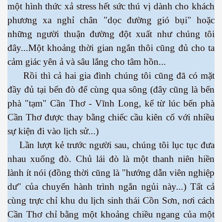
một hình thức xả stress hết sức thú vị dành cho khách
phương xa nghỉ chân "dọc đường gió bụi" hoặc
những người thuận đường đột xuất như chúng tôi
đây...Một khoảng thời gian ngắn thôi cũng đủ cho ta
cebook
cảm giác yên ả và sâu lắng cho tâm hồn...
Rồi thì cả hai gia đình chúng tôi cũng đã có mặt
đầy đủ tại bến đò để cùng qua sông (đây cũng là bến
phà "tạm" Cần Thơ - Vĩnh Long, kể từ lúc bến phà
Cần Thơ được thay bằng chiếc cầu kiên cố với nhiều
yêu
sự kiện đi vào lịch sử...)
Lần lượt kẻ trước người sau, chúng tôi lục tục đưa
nhau xuống đò. Chủ lái đò là một thanh niên hiền
lành ít nói (đồng thời cũng là "hướng dẫn viên nghiệp
dư" của chuyến hành trình ngắn ngủi này...) Tất cả
cùng trực chỉ khu du lịch sinh thái Cồn Sơn, nơi cách
Cần Thơ chỉ bằng một khoảng chiều ngang của một