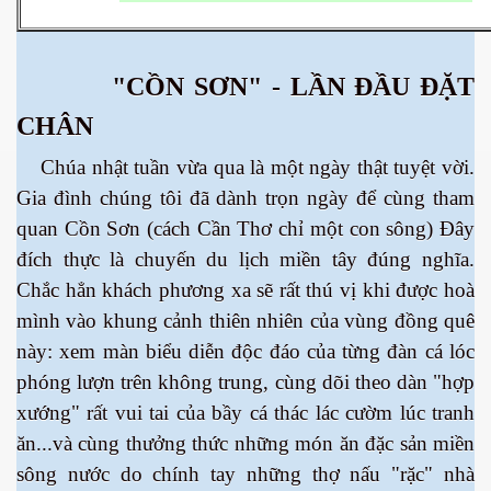
 Nam Bộ xưa
"CỒN SƠN" - LẦN ĐẦU ĐẶT
CHÂN
 Biển 2015
Chúa nhật tuần vừa qua là một ngày thật tuyệt vời.
Gia đình chúng tôi đã dành trọn ngày để cùng tham
quan Cồn Sơn (cách Cần Thơ chỉ một con sông) Đây
đích thực là chuyến du lịch miền tây đúng nghĩa.
Chắc hẳn khách phương xa sẽ rất thú vị khi được hoà
mình vào khung cảnh thiên nhiên của vùng đồng quê
này: xem màn biểu diễn độc đáo của từng đàn cá lóc
phóng lượn trên không trung, cùng dõi theo dàn "hợp
xướng" rất vui tai của bầy cá thác lác cườm lúc tranh
ăn...và cùng thưởng thức những món ăn đặc sản miền
NAY
sông nước do chính tay những thợ nấu "rặc" nhà