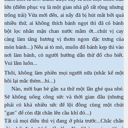
lớn (điểm phục vụ là một gian nhà gỗ rất rộng nhưng
trống trải) Vừa mới đến, ai nấy đã bị hút mắt bởi quá
nhiều thứ, ai không thích bánh ngọt thì đã có bánh
bột lọc nhân mặn chan nước mắm ớt...chút vị cay
càng làm tăng hương vị thơm ngon đặc trưng của
món bánh...) Nếu ai tò mò, muốn đổ bánh kẹp thì vào
nơi làm bánh, có người hướng dẫn thử đổ cho biết.
Vui lắm luôn...
Thôi, không làm phiền mọi người nữa (nhắc kể một
hồi lại mắc thèm...hi...)
Nào, mời bạn bè gần xa thử một lần ghé qua nhé.
Sẽ không uổng công sức và thời gian đâu (nhưng
phải có khá nhiều sức để lội đồng cùng một chút
"gan" để còn đặt chân lên cầu khỉ đó...)
Tất cả mọi điều thú vị đang ở phía trước...Chắc chắn