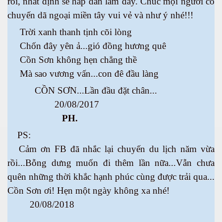
rồi, nhất định sẽ hấp dẫn lắm đây. Chúc mọi người có
chuyến dã ngoại miền tây vui vẻ và như ý nhé!!!
Trời xanh thanh tịnh cõi lòng
Chốn đây yên ả...gió đồng hương quê
Cồn Sơn không hẹn chẳng thề
Mà sao vương vấn...con đê đầu làng
CỒN SƠN...Lần đầu đặt chân...
20/08/2017
n
PH.
PS:
Cảm ơn FB đã nhắc lại chuyến du lịch năm vừa
rồi...Bỗng dưng muốn đi thêm lần nữa...Vẫn chưa
quên những thời khắc hạnh phúc cùng được trải qua...
Cồn Sơn ơi! Hẹn một ngày không xa nhé!
20/08/2018