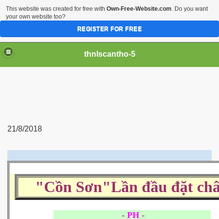
This website was created for free with
Own-Free-Website.com
. Do you want
your own website too?
REGISTER FOR FREE
thnlscantho-5
21/8/2018
"Cồn Sơn"Lần đầu đặt ch
-
PH
-