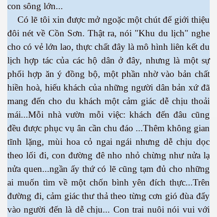
con sông lớn...
Có lẽ tôi xin được mở ngoặc một chút để giới thiệu
đôi nét về Cồn Sơn. Thật ra, nói "Khu du lịch" nghe
cho có vẻ lớn lao, thực chất đây là mô hình liên kết du
lịch hợp tác của các hộ dân ở đây, nhưng là một sự
phối hợp ăn ý đồng bộ, một phần nhờ vào bản chất
hiền hoà, hiếu khách của những người dân bản xứ đã
mang đến cho du khách một cảm giác dễ chịu thoải
mái...Mỗi nhà vườn mỗi việc: khách đến đâu cũng
đều được phục vụ ân cần chu đáo ...Thêm không gian
ượng Hạng
tĩnh lặng, mùi hoa cỏ ngai ngái nhưng dễ chịu dọc
theo lối đi, con đường đê nho nhỏ chừng như nửa lạ
nửa quen...ngần ấy thứ có lẽ cũng tạm đủ cho những
ai muốn tìm về một chốn bình yên đích thực...Trên
đường đi, cảm giác thư thả theo từng cơn gió đùa đẩy
vào người đến là dễ chịu... Con trai nuôi nói vui với