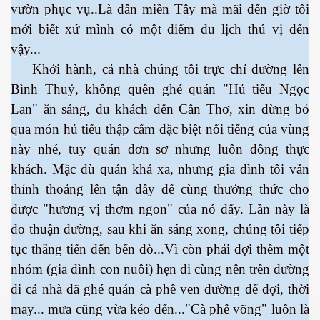
vườn phục vụ..Là dân miền Tây mà mãi đến giờ tôi
mới biết xứ mình có một điểm du lịch thú vị đến
vậy...
Khởi hành, cả nhà chúng tôi trực chỉ đường lên
Bình Thuỷ, không quên ghé quán "Hủ tiếu Ngọc
Lan" ăn sáng, du khách đến Cần Thơ, xin đừng bỏ
qua món hủ tiếu thập cẩm đặc biệt nổi tiếng của vùng
này nhé, tuy quán đơn sơ nhưng luôn đông thực
khách. Mặc dù quán khá xa, nhưng gia đình tôi vẫn
thỉnh thoảng lên tận đây để cùng thưởng thức cho
được "hương vị thơm ngon" của nó đấy. Lần này là
do thuận đường, sau khi ăn sáng xong, chúng tôi tiếp
tục thẳng tiến đến bến đò...Vì còn phải đợi thêm một
nhóm (gia đình con nuôi) hẹn đi cùng nên trên đường
ết
đi cả nhà đã ghé quán cà phê ven đường để đợi, thời
may... mưa cũng vừa kéo đến..."Cà phê võng" luôn là