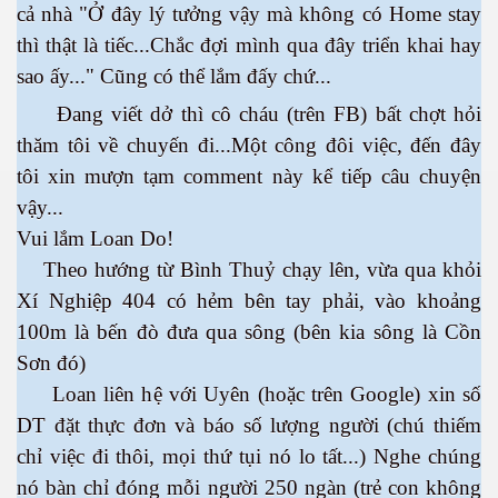
cả nhà "Ở đây lý tưởng vậy mà không có Home stay
thì thật là tiếc...Chắc đợi mình qua đây triển khai hay
sao ấy..." Cũng có thể lắm đấy chứ...
Đang viết dở thì cô cháu (trên FB) bất chợt hỏi
es 682
thăm tôi về chuyến đi...Một công đôi việc, đến đây
tôi xin mượn tạm comment này kể tiếp câu chuyện
es
vậy...
thế giới
Vui lắm Loan Do!
Theo hướng từ Bình Thuỷ chạy lên, vừa qua khỏi
Xí Nghiệp 404 có hẻm bên tay phải, vào khoảng
100m là bến đò đưa qua sông (bên kia sông là Cồn
Sơn đó)
Loan liên hệ với Uyên (hoặc trên Google) xin số
DT đặt thực đơn và báo số lượng người (chú thiếm
chỉ việc đi thôi, mọi thứ tụi nó lo tất...) Nghe chúng
nó bàn chỉ đóng mỗi người 250 ngàn (trẻ con không