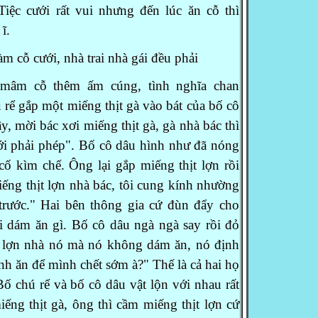
Tiệc cưới rất vui nhưng đến lúc ăn cỗ thì
ĩ.
m cỗ cưới, nhà trai nhà gái đều phải
 mâm cỗ thêm ấm cúng, tình nghĩa chan
́ rể gắp một miếng thịt gà vào bát của bố
cô
y, mời bác xơi miếng thịt gà, gà nhà
bác thì
ới phải phép". Bố cô dâu hình như
đã nóng
cố kìm chế.
Ông lại gắp miếng thịt lợn rồi
ếng thịt
lợn nhà bác, tôi cung kính nhường
 trước."
Hai bên thông gia cứ đùn đẩy cho
 dám ăn gì.
Bố cô dâu ngà ngà say rồi đỏ
t lợn nhà
nó mà nó không dám ăn, nó định
ình ăn
để mình chết sớm à?" Thế là cả hai họ
ố chú rể và bố cô dâu vật lộn với nhau rất
ếng thịt gà, ông thì cầm miếng thịt lợn cứ