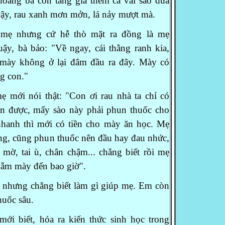
hoảng bà còn tăng gia thêm cả vài sào dưa
ậy, rau xanh mơn mởn, lá nảy mượt mà.
mẹ nhưng cứ hễ thò mặt ra đồng là mẹ
̣y, bà bảo: "Về ngay, cái thằng ranh kia,
 mày không ở lại đâm đầu ra đây. Mày có
ng con."
 mới nói thật: "Con ơi rau nhà ta chỉ có
 ăn được, mấy sào này phải phun thuốc cho
hanh thì mới có tiền cho mày ăn học.
Mẹ
ồng, cũng phun thuốc nên đầu hay đau
nhức,
t mờ, tai ù, chân chậm... chẳng biết
rồi mẹ
ẵm mày đến bao giờ".
ưng chẳng biết làm gì giúp mẹ. Em còn
uốc sâu.
i biết, hóa ra kiến thức sinh học trong