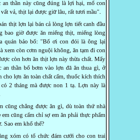
c an thần này cũng đúng là lợi hại, mổ con
 vất vả, thịt lại được giữ lâu, rất tươi
mầu".
 thịt lợn lại bán cả lòng lợn tiết
canh đầu
 bao giờ được ăn miếng thịt, miếng
lòng
quán bảo bố: "Bố ơi con đói là ông lại
hà xem còn cơm nguội không, ăn tạm đi con
 được còn hơn ăn thịt lợn này thừa chất.
Mấy
uốc an thần bố bơm vào lợn đã ăn thua
gì, ở
n cho lợn ăn toàn chất cấm, thuốc
kích thích
 có 2 tháng mà được non 1 tạ.
Lợn này là
.
m cũng chẳng được ăn gì, dù toàn thứ nhà
ẹ em cũng cấm chỉ sợ em ăn phải thực phẩm
hư. Sao em khổ thế?
g xóm có tổ chức đám cưới cho con trai