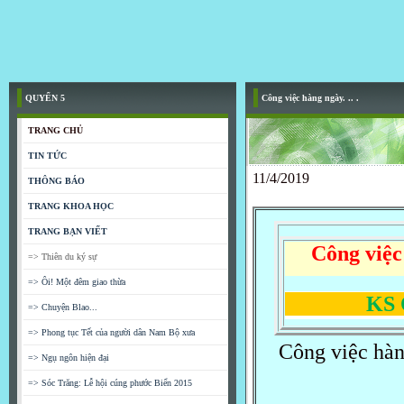
QUYỂN 5
Công việc hàng ngày. .. .
TRANG CHỦ
TIN TỨC
11/4/2019
THÔNG BÁO
TRANG KHOA HỌC
TRANG BẠN VIẾT
Công việc
=> Thiên du ký sự
=> Ôi! Một đêm giao thừa
KS Quác
=> Chuyện Blao...
=> Phong tục Tết của người dân Nam Bộ xưa
Công việc hàng
=> Ngụ ngôn hiện đại
=> Sóc Trăng: Lễ hội cúng phước Biển 2015