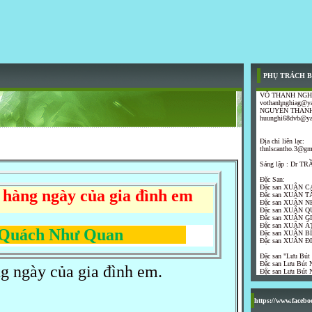
PHỤ TRÁCH B
VÕ THANH NGH
vothanhnghiag@y
NGUYỄN THANH
huunghi68dvb@y
Địa chỉ liên lạc:
thnlscantho.3@gm
Sáng lập : Dr 
Đặc San:
Đặc san XUÂN C
 hàng ngày của gia đình em
Đặc san XUÂN T
Đặc san XUÂN N
Đặc san XUÂN Q
Đặc san XUÂN G
Đặc san XUÂN ẤT
h Như Quan
Đặc san XUÂN B
Đặc san XUÂN Đ
Đặc san "Lưu Bút
Đặc san Lưu Bút N
 ngày của gia đình em.
Đặc san Lưu Bút N
https://www.faceb