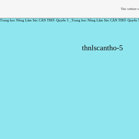
This website w
Trung hoc Nông Lâm Súc CẦN THƠ- Quyển 5 _Trung hoc Nông Lâm Súc CẦN THƠ- Quyển 
thnlscantho-5