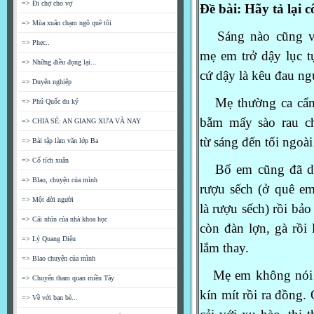
=> Đi chợ cho vợ
Đề bài:
Hãy tả lại
=> Mùa xuân chạm ngõ quê tôi
Sáng nào cũng vậ
=> Phẹc..
mẹ
em trở dậy lục
=> Những điều đọng lại...
cứ
dậy là kêu đau ngư
=> Duyên nghiệp
Mẹ thường ca cẩm 
=> Phú Quốc du ký
bẵm
mấy sào rau ch
=> CHIA SẺ: AN GIANG XƯA VÀ NAY
từ
sáng đến tối ngoà
=> Bài tập làm văn lớp Ba
=> Cổ tích xuân
Bố em cũng đã dâ
=> Blao, chuyện của mình
rượu
sếch (ở quê em
=> Một đời người
là
rượu sếch) rồi bảo
=> Cái nhìn của nhà khoa học
còn đàn lợn, gà rồi 
=> Lý Quang Diệu
lắm thay.
=> Blao chuyện của mình
Mẹ em không nói kh
=> Chuyến tham quan miền Tây
kín
mít rồi ra đồng.
=> Về với bạn bè...