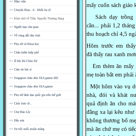
=> Nằm viện
mấy
cuốn sách giáo 
=> Chuyện Blao...6 - Miếu ba cô
Sách dạy trồng r
=> Kính nhớ về Thầy Nguyễn Thượng Hạng
cần...
phải 1,2 thán
=> Người bạn vừa quen
thu
hoạch chỉ 4,5 nga
=> Về vùng đất tâm linh
=> Phụ nữ và Khoa học
Hôm trước em thấy
=> Châu hườn hiệp phố
đã
thấy rau xanh mơn 
=> lễ hội Bà Chúa Xứ
Em thèm ăn mấy mớ
=> Cám ơn bác sỉ
mẹ
toàn bắt em phải
=> Singapore chào đón SEA games 682
Một hôm vào vụ dư
=> Singapore chào đón SEA games
nhà,
đói và khát 
=> Phụ nữ lãnh đạo quốc gia trên thế giới
quả
định ăn cho má
=> Chút tình cờ...
đằng xa lại kêu như
=> Chợ Bảo Lộc
không thương bố me
=> Dấu xưa
mà ăn chứ mẹ có
tiê
=> Sự tiếc nuối muộn màng