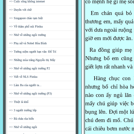
có mệnh hệ gì mẹ sô
=> Cuộc sống không internet
=> Duyên với chữ
Em chán quá bỏ n
=> Singapore chào tạm biệt
thương
em, mấy quả
=> Về thăm phố núi Pleiku
với dưa
ngoài ruộng 
=> Nhớ về những ngôi trường
giờ
em mới được ăn.
=> Phụ nữ và Nobel Hòa Bình
Ra đồng giúp mẹ k
=> Tưởng niệm người bạn văn- Đổ Trí
Nhưng
bố em cũng
=> Những mùa trăng-Nguyễn thị Mây
giết lợn
rất nhanh và 
=> Nhớ về những ngôi trường P2
=> Viết về NLS Pleiku
Hàng chục con lợn
=> Làm Ba của người ta...
nhưng
bố chỉ hòa h
=> Nhớ về những ngôi trường (P3)
nào
con ấy ngủ lăn 
=> Thiệt là khổ
mấy
chú giúp việc
=> 3 người trưởng lớp
bụng
lên.
Đợi một l
=> Bà cháu rùa biển
chú đem
đi mổ. Chú 
=> Nhớ về những ngôi
cái
chiêu bơm nước nà