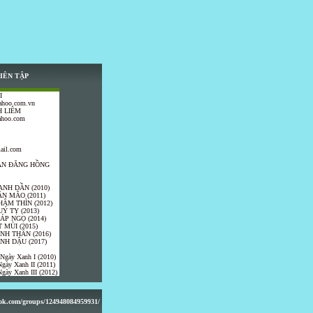
IÊN TẬP
I
ahoo.com.vn
 LIÊM
ahoo.com
ail.com
TRẦN ĐĂNG HỒNG
ANH DẦN (2010)
ÂN MÃO (2011)
HÂM THÌN (2012)
UÝ TỴ (2013)
IÁP NGỌ (2014)
 MÙI (2015)
ÍNH THÂN (2016)
INH DẬU (2017)
 Ngày Xanh I (2010)
gày Xanh II (2011)
gày Xanh III (2012)
ook.com/groups/124948084959931/