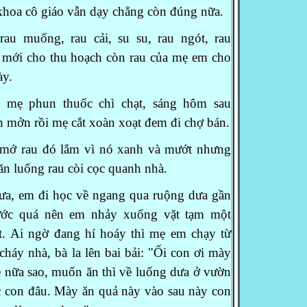
khoa cô giáo vẫn dạy chẳng còn đúng nữa.
au muống, rau cải, su su, rau ngót, rau
g mới cho thu hoạch còn rau của mẹ em cho
̀y.
 mẹ phun thuốc chì chạt, sáng hôm sau
mởn rồi mẹ cắt xoàn xoạt đem đi chợ bán.
 rau đó lắm vì nó xanh và mướt nhưng
 ăn luống rau còi cọc quanh nhà.
a, em đi học về ngang qua ruộng dưa gần
nước quá nên em nhảy xuống vặt tạm một
t.
Ai ngờ đang hí hoáy thì mẹ em chạy từ
cháy nhà, bà la lên bai bải: "Ối con ơi mày
̣
nữa sao, muốn ăn thì về luống dưa ở vườn
́c con đâu.
Mày ăn quả này vào sau này con