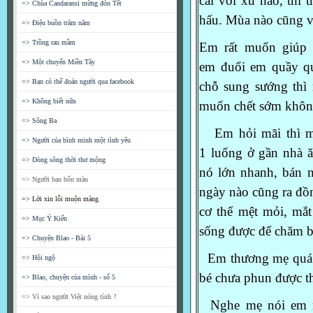
cải với xu hào, thi
t
=> Chùa Candaransi mừng đón Tết
hấu. Mùa nào cũng
v
=> Điệu buồn trăm năm
=> Trồng rau mầm
Em rất muốn giúp 
=> Một chuyến Miền Tây
em
đuổi em quầy quâ
=> Bạn có thể đoán người qua facebook
chỗ
sung sướng thì
=> Không biết nữa
muốn
chết sớm khô
=> Sông Ba
Em hỏi mãi thì mẹ
=> Người của bình minh một tình yêu
1
luống ở gần nhà
=> Dòng sông thời thơ mộng
nó
lớn nhanh, bán n
=> Người bạn bốn màu
ngày nào cũng ra đ
=> Lời xin lỗi muộn màng
cơ thể mệt mỏi, mắ
=> Mục Ý Kiến
sống được để chăm b
=> Chuyện Blao - Bài 5
Em thương mẹ quá nh
=> Hội ngộ
bé
chưa phun được th
=> Blao, chuyện của mình - số 5
=> Vì sao người Việt nóng tính ?
Nghe mẹ nói em mớ