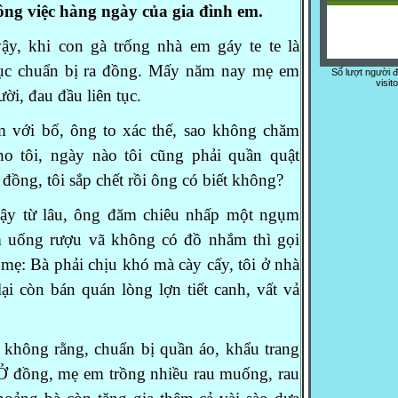
 công việc hàng ngày của gia đình em.
y, khi con gà trống nhà em gáy te te là
 tục chuẩn bị ra đồng. Mấy năm nay mẹ em
Số lượt người 
visit
ời, đau đầu liên tục.
với bố, ông to xác thế, sao không chăm
o tôi, ngày nào tôi cũng phải quần quật
i đồng, tôi sắp chết rồi ông có biết không?
̣y từ lâu, ông đăm chiêu nhấp một ngụm
 uống rượu vã không có đồ nhắm thì gọi
 mẹ: Bà phải chịu khó mà cày cấy, tôi ở
nhà
lại còn bán quán lòng lợn tiết
canh, vất vả
ông rằng, chuẩn bị quần áo, khẩu trang
Ở đồng, mẹ em trồng nhiều rau muống, rau