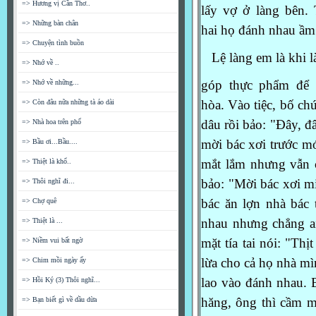
=> Hương vị Cần Thơ..
lấy
vợ ở làng bên. 
=> Những bàn chân
hai
họ đánh nhau ầm 
=> Chuyện tình buồn
Lệ làng em là khi là
=> Nhớ về ..
góp thực phẩm để
=> Nhớ về những...
hòa.
Vào tiệc, bố chu
=> Còn đâu nữa những tà áo dài
dâu rồi bảo: "Đây, đâ
=> Nhà hoa trên phố
mời bác xơi trước m
=> Bầu ơi...Bầu....
mắt lắm nhưng vẫn 
=> Thiệt là khổ..
bảo: "Mời bác xơi mi
=> Thôi nghĩ đi...
bác ăn lợn nhà bác
=> Chợ quê
nhau nhưng chẳng ai
=> Thiệt là ...
mặt tía tai nói: "Thị
=> Niềm vui bất ngờ
lừa cho cả họ nhà m
=> Chim mồi ngày ấy
lao vào đánh nhau.
B
=> Hồi Ký (3) Thôi nghĩ...
hăng, ông thì
cầm mi
=> Bạn biết gì về dầu dừa