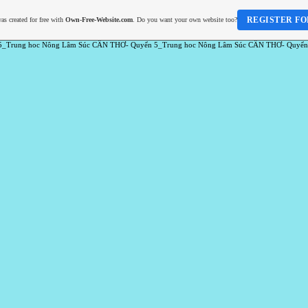
REGISTER FO
as created for free with
Own-Free-Website.com
. Do you want your own website too?
5_Trung hoc Nông Lâm Súc CẦN THƠ- Quyển 5_Trung hoc Nông Lâm Súc CẦN THƠ- Quyển