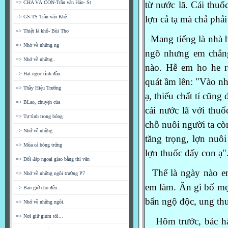
=> CHA VÀ CON-Trần văn Hảo- St
từ
nước lã.
Cái thuố
=> GS-TS Trần văn Khê
lợn cả
tạ mà chả phải
=> Thiệt là khổ- Bùi Tho
Mang tiếng là nhà bán
=> Nhớ về những ng
ngõ nhưng em chẳng
=> Nhớ về những..
nào.
Hễ em ho he ra 
=> Hạt ngọc tình đầu
quát
ầm lên: "Vào n
=> Thầy Hiệu Trưởng
ạ,
thiếu chất tí cũng
=> BLao, chuyện của
cái nước lã với th
=> Tự tình trong bóng
chỗ nuôi người ta cò
=> Nhớ về những
tăng trọng, lợn nuôi
=> Mùa cá bóng trứng
lợn thuốc đấy con ạ"
=> Đối đáp ngoại giao bằng thi văn
Thế là ngày nào e
=> Nhớ về những ngôi trường P7
em
làm. Ăn gì bố m
=> Bao giờ cho đến...
bẩn
ngộ độc, ung t
=> Nhớ về những ngôi.
=> Nơi giữ giùm tôi...
Hôm trước, bác hàn