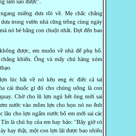
́ng làm sao được".
gang miếng dưa rồi về. Mẹ chắc chẳng
 dưa trong vườn nhà cũng trồng cùng ngày
mà nó bé bằng con chuột nhắt. Đợi đến bao
hông được, em muốn về nhà để phụ bố.
 chẳng khiến. Ông và mấy chú hàng xóm
thạo.
 lúc bắt về nó kêu eng éc điếc cả tai
òa cái thuốc gì đó cho chúng uống là con
quay. Chờ cho lũ lợn ngủ hết ông mới sai
 bơm nước vào mồm lợn cho bọn nó no ễnh
úc lâu cho lợn ngấm nước bố em mới sai các
Tỉn là chú họ của em hay bảo: "Bây giờ có
y hay thật, một con lợn lãi được bao nhiêu