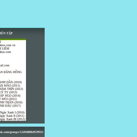
IÊN TẬP
I
ahoo.com.vn
 LIÊM
ahoo.com
ail.com
TRẦN ĐĂNG HỒNG
ANH DẦN (2010)
ÂN MÃO (2011)
HÂM THÌN (2012)
UÝ TỴ (2013)
IÁP NGỌ (2014)
 MÙI (2015)
ÍNH THÂN (2016)
INH DẬU (2017)
 Ngày Xanh I (2010)
gày Xanh II (2011)
gày Xanh III (2012)
ook.com/groups/124948084959931/