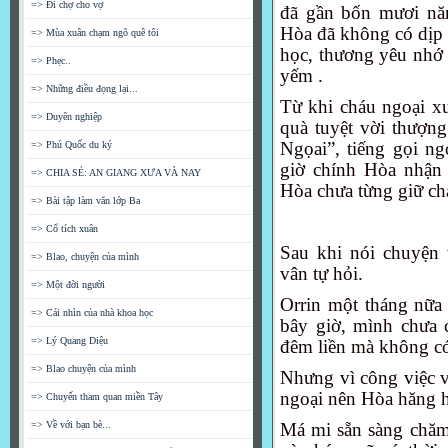
=> Đi chợ cho vợ
đã gần bốn mươi năm
Hòa đã không có dịp ô
=> Mùa xuân chạm ngõ quê tôi
học, thương yêu nhớ
=> Phẹc..
yếm .
=> Những điều đọng lại...
Từ khi cháu ngoại xu
=> Duyên nghiệp
quà tuyệt vời thượ
Ngọai”, tiếng gọi n
=> Phú Quốc du ký
giờ chính Hòa nhậ
=> CHIA SẺ: AN GIANG XƯA VÀ NAY
Hòa chưa từng giữ ch
=> Bài tập làm văn lớp Ba
=> Cổ tích xuân
Sau khi nói chuyện 
=> Blao, chuyện của mình
vân tự hỏi.
=> Một đời người
Orrin một tháng nữa m
=> Cái nhìn của nhà khoa học
bây giờ, mình chưa co
=> Lý Quang Diệu
đêm liền mà không có
=> Blao chuyện của mình
Nhưng vì công việc vơ
ngoại nên Hòa hăng h
=> Chuyến tham quan miền Tây
=> Về với bạn bè...
Má mi sẵn sàng chăm 