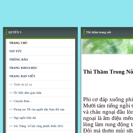
QUYỂN 5
Thì thầm trong nôi
TRANG CHỦ
TIN TỨC
THÔNG BÁO
TRANG KHOA HỌC
Thì Thầm Trong Nô
TRANG BẠN VIẾT
=> Thiên du ký sự
=> Ôi! Một đêm giao thừa
Phi cơ đáp xuống phi 
=> Chuyện Blao...
Mười tám tiếng ngồi 
=> Phong tục Tết của người dân Nam Bộ xưa
và cháu ngoại đầu lo
ngoại là âm điệu mế
=> Ngụ ngôn hiện đại
lòng làm rung động t
=> Sóc Trăng: Lễ hội cúng phước Biển 2015
Đôi má thơm mùi sư