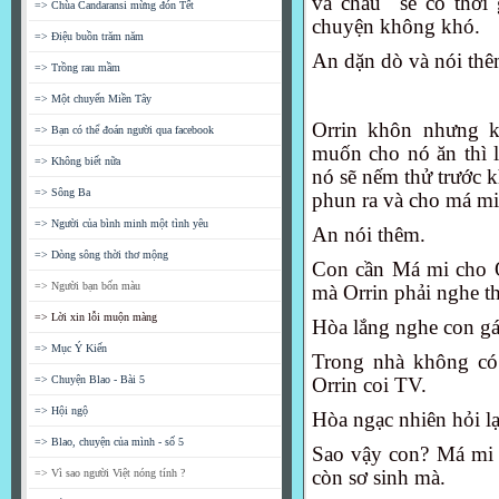
và cháu sẽ có thờ
=> Chùa Candaransi mừng đón Tết
chuyện không khó.
=> Điệu buồn trăm năm
An dặn dò và nói th
=> Trồng rau mầm
=> Một chuyến Miền Tây
Orrin khôn nhưng khô
=> Bạn có thể đoán người qua facebook
muốn cho nó ăn thì lu
=> Không biết nữa
nó sẽ nếm thử trước
=> Sông Ba
phun ra và cho má mi
=> Người của bình minh một tình yêu
An nói thêm.
=> Dòng sông thời thơ mộng
Con cần Má mi cho O
=> Người bạn bốn màu
mà Orrin phải nghe t
=> Lời xin lỗi muộn màng
Hòa lắng nghe con gái
=> Mục Ý Kiến
Trong nhà không có
=> Chuyện Blao - Bài 5
Orrin coi TV.
=> Hội ngộ
Hòa ngạc nhiên hỏi lạ
=> Blao, chuyện của mình - số 5
Sao vậy con? Má mi t
còn sơ sinh mà.
=> Vì sao người Việt nóng tính ?