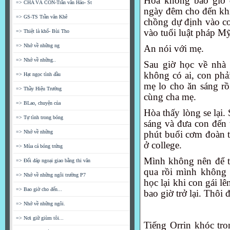
Hòa không bao giờ đê
=> CHA VÀ CON-Trần văn Hảo- St
ngày đêm cho đến khi 
=> GS-TS Trần văn Khê
chồng dự định vào co
vào tuổi luật pháp My
=> Thiệt là khổ- Bùi Tho
=> Nhớ về những ng
An nói với mẹ.
=> Nhớ về những..
Sau giờ học về nhà
không có ai, con phải
=> Hạt ngọc tình đầu
mẹ lo cho ăn sáng rồ
=> Thầy Hiệu Trưởng
cùng cha mẹ.
=> BLao, chuyện của
Hòa thấy lòng se lạ
=> Tự tình trong bóng
sáng và đưa con đến
=> Nhớ về những
phút buổi cơm đoàn tu
ở college.
=> Mùa cá bóng trứng
Mình không nên để th
=> Đối đáp ngoại giao bằng thi văn
qua rồi mình không ba
=> Nhớ về những ngôi trường P7
học lại khi con gái l
=> Bao giờ cho đến...
bao giờ trở lại. Thôi 
=> Nhớ về những ngôi.
=> Nơi giữ giùm tôi...
Tiếng Orrin khóc tro