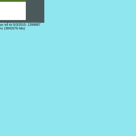
đọc kể từ 5/3/2015: 1399887
ors (3842076 hits)