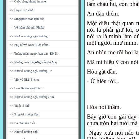
=> Cuộc sống không internet
làm cháu hư, con phải 
=> Duyên với chữ
An dặn thêm.
=> Singapore chào tạm biệt
Một điều thật quan t
=> Về thăm phố núi Pleiku
nói là phải giữ lờ
nói ra là mình làm đ
=> Nhớ về những ngôi trường
một người như mình. C
=> Phụ nữ và Nobel Hòa Bình
An nhìn mẹ rồi hỏi lạ
=> Tưởng niệm người bạn văn- Đổ Trí
Má mi hiểu ý con nói
=> Những mùa trăng-Nguyễn thị Mây
Hòa gật đầu.
=> Nhớ về những ngôi trường P2
=> Viết về NLS Pleiku
- Ừ hiểu rồi...
=> Làm Ba của người ta...
=> Nhớ về những ngôi trường (P3)
Hòa nói thầm.
=> Thiệt là khổ
=> 3 người trưởng lớp
Bây giờ con gái dạy
chưa tròn hai tuổi mà 
=> Bà cháu rùa biển
Ngày xưa nơi nào tiệ
=> Nhớ về những ngôi