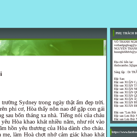
PHỤ TRÁCH B
VÕ THANH NGH
vothanhnghiag@y
NGUYỄN THANH
huunghi68dvb@y
Địa chỉ liên lạc:
thnlscantho.3@gm
Sáng lập : Dr 
i
Đặc San:
Đặc san XUÂN C
Đặc san XUÂN T
Đặc san XUÂN N
Đặc san XUÂN Q
Đặc san XUÂN G
Đặc san XUÂN ẤT
trường Sydney trong ngày thật ấm đẹp trời.
Đặc san XUÂN B
Đặc san XUÂN Đ
trên phi cơ, Hòa thấy nôn nao để gặp con gái
Đặc san "Lưu Bút
̀ng sau bốn tháng xa nhà. Tiếng nói của cháu
Đặc san Lưu Bút N
Đặc san Lưu Bút N
n yêu Hòa khao khát nhiều năm, như rót vào
âm hồn yêu thương của Hòa dành cho cháu.
https://www.faceb
̃a mẹ, làm Hoà chợt nhớ cảm giác khao khát