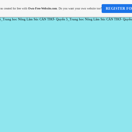
REGISTER FO
as created for free with
Own-Free-Website.com
. Do you want your own website too?
5_Trung hoc Nông Lâm Súc CẦN THƠ- Quyển 5_Trung hoc Nông Lâm Súc CẦN THƠ- Quyển