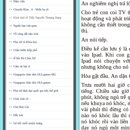
=> Nằm viện
An nghiêm nghị trả lờ
=> Chuyện Blao...6 - Miếu ba cô
Cho trẻ con coi TV thi
hoạt động và phát t
=> Kính nhớ về Thầy Nguyễn Thượng Hạng
không cần thiết trong v
=> Người bạn vừa quen
thị.
=> Về vùng đất tâm linh
An nói tiếp.
=> Phụ nữ và Khoa học
Điều kế cần lưu ý 
=> Châu hườn hiệp phố
vào Ipad. Khi con gọ
=> lễ hội Bà Chúa Xứ
Ipad nói chuyện vớ
nhưng không cho nó t
=> Cám ơn bác sỉ
=> Singapore chào đón SEA games 682
Hòa gật đầu. An dặn
=> Singapore chào đón SEA games
Trưa mười hai giờ 
tiếng. Chiều sáu giơ
=> Phụ nữ lãnh đạo quốc gia trên thế giới
phút, không ngủ trễ qu
=> Chút tình cờ...
nếu khuya nó khóc, m
=> Chợ Bảo Lộc
vài phút thì đừng có
nào nó khóc lâu thi
=> Dấu xưa
nó khóc rồi vào liền
=> Sự tiếc nuối muộn màng
dạy nó ngủ một mìn