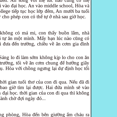
́n. An sống với mẹ lúc nào cũng có mẹ
vào đại học. An vào middle school, Hòa và
llege tiếp tục học lớp đêm, An mười ba tuổi
̃ cho phép con có thể tự ở nhà sau giờ học.
 không có má mi, con thấy buồn lắm, nhà
 tự ăn một mình. Mấy bạn lúc nào cũng có
i đưa đến trường, chiều về ăn cơm gia đình
i. Sáng lo đi làm sớm không kịp lo cho con ăn
 trường, tối về ăn cơm chung để hưởng giây
̣. Hòa với chồng ngưng lại dự định học tối
ời gian tuổi thơ của con đi qua. Nếu đã đi
o giờ tìm lại được. Hai đứa mình sẽ vào
ên đại học. thời gian của con đi qua thì không
đành chờ đợi ngày đó...
ng phòng, Hòa đến bên giường ẩm cháu ra