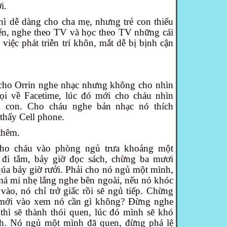
i.
̀ dễ dàng cho cha mẹ, nhưng trẻ con thiếu
riển, nghe theo TV và học theo TV những cái
iệc phát triễn trí khôn, mắt dễ bị bịnh cận
là cho Orrin nghe nhạc nhưng không cho nhìn
i về Facetime, lúc đó mới cho cháu nhìn
i con. Cho cháu nghe bản nhạc nó thích
hấy Cell phone.
 thêm.
cho cháu vào phòng ngủ trưa khoảng một
̀ đi tắm, bảy giờ đọc sách, chừng ba mươi
́a bảy giờ rưởi. Phải cho nó ngủ một mình,
á mi nhẹ lắng nghe bên ngoài, nếu nó khóc
 vào, nó chỉ trở giấc rồi sẽ ngủ tiếp. Chừng
̀ mới vào xem nó cần gì không? Đừng nghe
 thì sẽ thành thói quen, lúc đó mình sẽ khó
h. Nó ngủ một mình đã quen, đừng phá lệ