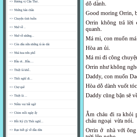
=> Hương vị Cần Thơ..
dỗ dành.
=> Những bàn chân
Good moring Orrin, b
=> Chuyện tình buồn
Orrin không trả lời 
=> Nhớ về ..
quanh.
=> Nhớ về những...
Má mi, con muốn má
=> Còn đâu nữa những tà áo dài
Hòa an ủi.
=> Nhà hoa trên phố
Má mi đi công chuyện
=> Bầu ơi...Bầu....
Orrin như không nghe lờ
=> Thiệt là khổ..
Daddy, con muốn Da
=> Thôi nghĩ đi...
Hòa dỗ dành vuốt tó
=> Chợ quê
Daddy cũng bận sẽ về 
=> Thiệt là ...
=> Niềm vui bất ngờ
=> Chim mồi ngày ấy
Ẫm cháu đi ra khỏi 
cháu ngoại vừa nói.
=> Hồi Ký (3) Thôi nghĩ...
Orrin ở nhà với ông b
=> Bạn biết gì về dầu dừa
trời lên nghe.