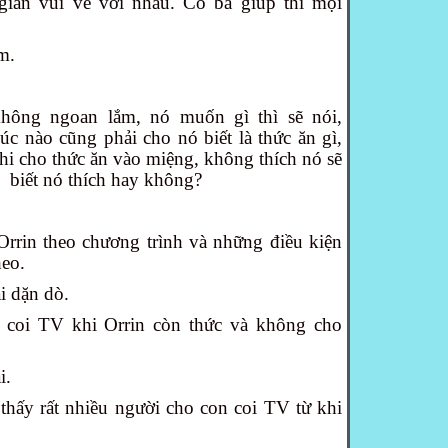
i gian vui vẻ với nhau. Có ba giúp thì mọi
êm.
ng ngoan lắm, nó muốn gì thì sẽ nói,
́c nào cũng phải cho nó biết là thức ăn gì,
 khi cho thức ăn vào miệng, không thích nó sẽ
 biết nó thích hay không?
rrin theo chương trình và những điều kiện
heo.
 dặn dò.
 coi TV khi Orrin còn thức và không cho
i.
hấy rất nhiều người cho con coi TV từ khi