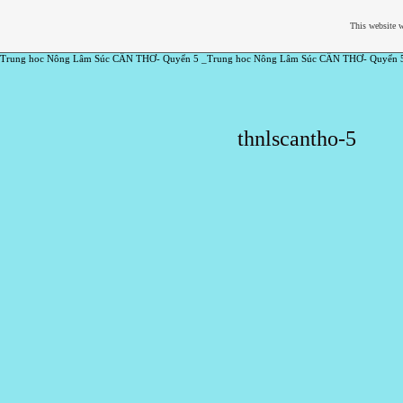
This website w
Trung hoc Nông Lâm Súc CẦN THƠ- Quyển 5 _Trung hoc Nông Lâm Súc CẦN THƠ- Quyển 
thnlscantho-5