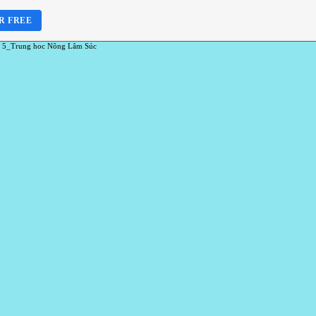
R FREE
 5_Trung hoc Nông Lâm Súc