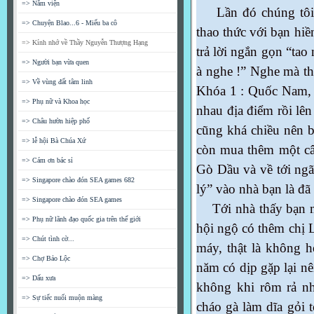
=> Nằm viện
Lần đó chúng tôi k
=> Chuyện Blao...6 - Miếu ba cô
thao thức với bạn hiề
=> Kính nhớ về Thầy Nguyễn Thượng Hạng
trả lời ngắn gọn “tao 
=> Người bạn vừa quen
à nghe !” Nghe mà th
=> Về vùng đất tâm linh
Khóa 1 : Quốc Nam,
=> Phụ nữ và Khoa học
nhau địa điểm rồi lê
=> Châu hườn hiệp phố
cũng khá chiều nên b
=> lễ hội Bà Chúa Xứ
còn mua thêm một câ
=> Cám ơn bác sỉ
Gò Dầu và về tới ng
=> Singapore chào đón SEA games 682
lý” vào nhà bạn là đã
=> Singapore chào đón SEA games
Tới nhà thấy bạn mở
=> Phụ nữ lãnh đạo quốc gia trên thế giới
hội ngộ có thêm chị 
=> Chút tình cờ...
máy, thật là không h
=> Chợ Bảo Lộc
năm có dịp gặp lại n
=> Dấu xưa
không khi rôm rả nh
=> Sự tiếc nuối muộn màng
cháo gà làm dĩa gỏi 