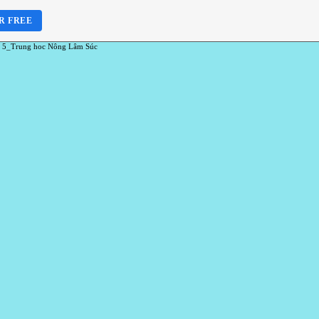
R FREE
 5_Trung hoc Nông Lâm Súc