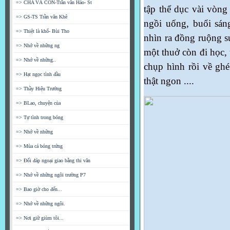
=> CHA VÀ CON-Trần văn Hảo- St
tập thể dục vài vòng
=> GS-TS Trần văn Khê
ngồi uống, buổi sáng
=> Thiệt là khổ- Bùi Tho
nhìn ra đồng ruộng s
=> Nhớ về những ng
một thuở còn đi học,
=> Nhớ về những..
chụp hình rồi về gh
=> Hạt ngọc tình đầu
thật ngon ....
=> Thầy Hiệu Trưởng
=> BLao, chuyện của
=> Tự tình trong bóng
=> Nhớ về những
=> Mùa cá bóng trứng
=> Đối đáp ngoại giao bằng thi văn
=> Nhớ về những ngôi trường P7
=> Bao giờ cho đến...
=> Nhớ về những ngôi.
=> Nơi giữ giùm tôi...