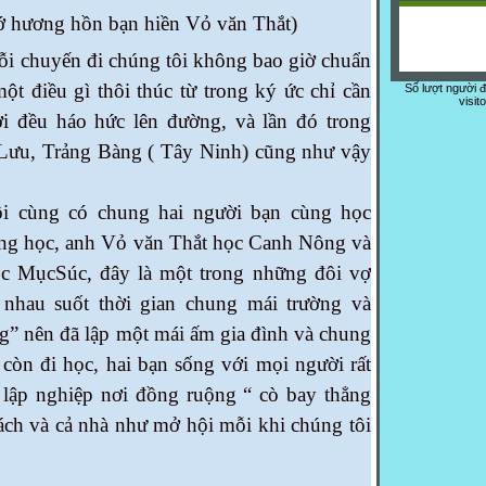
ơng hồn bạn hiền Vỏ văn Thắt)
i chuyến đi chúng tôi không bao giờ chuẩn
ột điều gì thôi thúc từ trong ký ức chỉ cần
Số lượt người 
visit
i đều háo hức lên đường, và lần đó trong
Lưu, Trảng Bàng ( Tây Ninh) cũng như vậy
 cùng có chung hai người bạn cùng học
ung học, anh Vỏ văn Thắt học Canh Nông và
c MụcSúc, đây là một trong những đôi vợ
t nhau suốt thời gian chung mái trường và
” nên đã lập một mái ấm gia đình và chung
 còn đi học, hai bạn sống với mọi người rất
 lập nghiệp nơi đồng ruộng “ cò bay thẳng
hách và cả nhà như mở hội mỗi khi chúng tôi