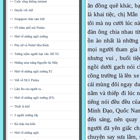
=> Cuộc sống không internet
ăn đồng quê khác, bạ
=> Duyên với chữ
là khai tiệc, chị Mẫ
=> Singapore chào tạm biệt
tôi mà nụ cười lúc n
=> Về thăm phố núi Pleiku
đàn ông chia nhau từ
=> Nhớ về những ngôi trường
ồn ào nhất là những 
=> Phụ nữ và Nobel Hòa Bình
mọi người tham gia 
=> Tưởng niệm người bạn văn- Đổ Trí
nhưng vui , buổi tiệ
=> Những mùa trăng-Nguyễn thị Mây
ngồi dưới gạch nói c
=> Nhớ về những ngôi trường P2
công trường là lên x
=> Viết về NLS Pleiku
cái mùng đôi ngay dướ
=> Làm Ba của người ta...
nằm và thiếp đi lúc 
=> Nhớ về những ngôi trường (P3)
tiếng nói đều đều củ
=> Thiệt là khổ
Minh Đạo, Quốc Nam 
=> 3 người trưởng lớp
đến sáng, nên quay 
=> Bà cháu rùa biển
người đã yên giấc ch
=> Nhớ về những ngôi
chuyện say sưa lắm, t