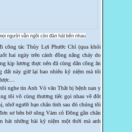
ọi người vẫn ngồi còn đàn hát bên nhau
đi công tác Thủy Lợi Phước Chỉ (qua khỏi
uốt hai ngày trên cánh đồng nắng cháy do
ng kịp lương thực nên đã cùng dân công ăn
 đất này giữ lại bao nhiêu kỷ niệm mà tôi
 được…
ôi nghe tin Anh Vỏ văn Thắt bị bệnh nan y
úng tôi vô cùng thương tiếc gọi nhau về đốt
ị, nhớ người bạn chân tình sau đó chúng tôi
 đơn sơ bên bờ sông Vàm cỏ Đông gần chân
n hát những bài kỷ niệm một thời mà anh