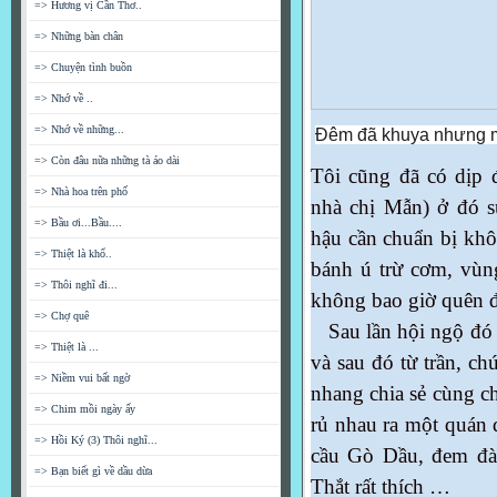
=> Hương vị Cần Thơ..
=> Những bàn chân
=> Chuyện tình buồn
=> Nhớ về ..
=> Nhớ về những...
Đêm đã khuya nhưng m
=> Còn đâu nữa những tà áo dài
Tôi cũng đã có dịp 
=> Nhà hoa trên phố
nhà chị Mẫn) ở đó s
=> Bầu ơi...Bầu....
hậu cần chuẩn bị khô
=> Thiệt là khổ..
bánh ú trừ cơm, vùng
=> Thôi nghĩ đi...
không bao giờ quên
=> Chợ quê
Sau lần hội ngộ đó t
=> Thiệt là ...
và sau đó từ trần, ch
=> Niềm vui bất ngờ
nhang chia sẻ cùng ch
=> Chim mồi ngày ấy
rủ nhau ra một quán
=> Hồi Ký (3) Thôi nghĩ...
cầu Gò Dầu, đem đà
=> Bạn biết gì về dầu dừa
Thắt rất thích …