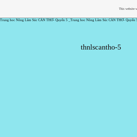
This website w
Trung hoc Nông Lâm Súc CẦN THƠ- Quyển 5 _Trung hoc Nông Lâm Súc CẦN THƠ- Quyển 
thnlscantho-5