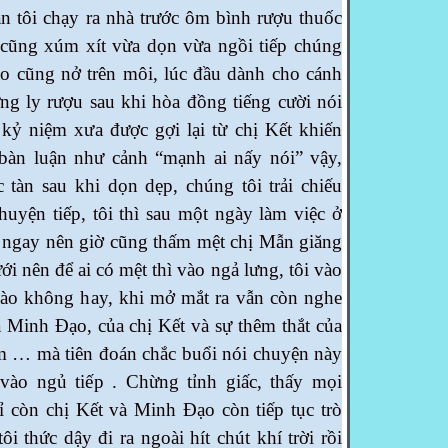
n tôi chạy ra nhà trước ôm bình rượu thuốc
n cũng xúm xít vừa dọn vừa ngồi tiếp chúng
ào cũng nở trên môi, lúc đầu dành cho cánh
ng ly rượu sau khi hòa đồng tiếng cười nói
kỷ niệm xưa được gợi lại từ chị Kết khiến
bàn luận như cảnh “mạnh ai nấy nói” vậy,
c tàn sau khi dọn dẹp, chúng tôi trải chiếu
huyện tiếp, tôi thì sau một ngày làm việc ở
e ngay nên giờ cũng thấm mệt chị Mẫn giăng
i nên để ai có mệt thì vào ngả lưng, tôi vào
nào không hay, khi mở mắt ra vẫn còn nghe
a Minh Đạo, của chị Kết và sự thêm thắt của
… mà tiên đoán chắc buổi nói chuyện này
vào ngủ tiếp . Chừng tỉnh giấc, thấy mọi
ỉ còn chị Kết và Minh Đạo còn tiếp tục trò
ôi thức dậy đi ra ngoài hít chút khí trời rồi