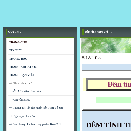
QUYỂN 5
Đêm tỉnh thức với. . .
TRANG CHỦ
TIN TỨC
8/12/2018
THÔNG BÁO
TRANG KHOA HỌC
TRANG BẠN VIẾT
Đêm tỉn
=> Thiên du ký sự
=> Ôi! Một đêm giao thừa
=> Chuyện Blao...
=> Phong tục Tết của người dân Nam Bộ xưa
=> Ngụ ngôn hiện đại
ĐÊM TỈNH T
=> Sóc Trăng: Lễ hội cúng phước Biển 2015