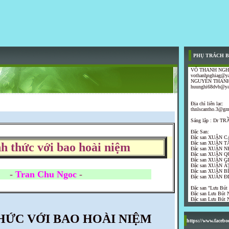
PHỤ TRÁCH B
VÕ THANH NGH
vothanhnghiag@y
NGUYỄN THANH
huunghi68dvb@y
Địa chỉ liên lạc:
thnlscantho.3@gm
Sáng lập : Dr 
Đặc San:
Đặc san XUÂN C
Đặc san XUÂN T
h thức với bao hoài niệm
Đặc san XUÂN N
Đặc san XUÂN Q
Đặc san XUÂN G
Đặc san XUÂN ẤT
Đặc san XUÂN B
-
Tran Chu Ngoc
-
Đặc san XUÂN Đ
Đặc san "Lưu Bút
Đặc san Lưu Bút N
Đặc san Lưu Bút N
HỨC VỚI BAO HOÀI NIỆM
https://www.faceb