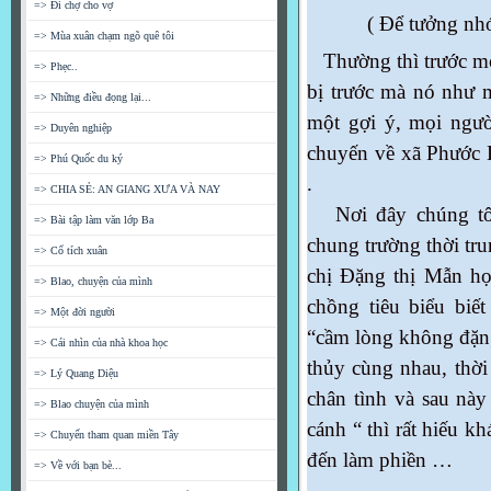
=> Đi chợ cho vợ
( Để tưởng nhớ hư
=> Mùa xuân chạm ngõ quê tôi
Thường thì trước mỗ
=> Phẹc..
bị trước mà nó như m
=> Những điều đọng lại...
một gợi ý, mọi ngườ
=> Duyên nghiệp
chuyến về xã Phước 
=> Phú Quốc du ký
.
=> CHIA SẺ: AN GIANG XƯA VÀ NAY
Nơi đây chúng tôi
=> Bài tập làm văn lớp Ba
chung trường thời tr
=> Cổ tích xuân
chị Đặng thị Mẫn họ
=> Blao, chuyện của mình
chồng tiêu biểu biế
=> Một đời người
“cầm lòng không đặng
=> Cái nhìn của nhà khoa học
thủy cùng nhau, thời
=> Lý Quang Diệu
chân tình và sau này
=> Blao chuyện của mình
cánh “ thì rất hiếu k
=> Chuyến tham quan miền Tây
đến làm phiền …
=> Về với bạn bè...