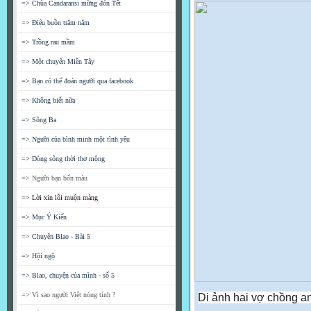
=> Chùa Candaransi mừng đón Tết
=> Điệu buồn trăm năm
=> Trồng rau mầm
=> Một chuyến Miền Tây
=> Bạn có thể đoán người qua facebook
=> Không biết nữa
=> Sông Ba
=> Người của bình minh một tình yêu
=> Dòng sông thời thơ mộng
=> Người bạn bốn màu
=> Lời xin lỗi muộn màng
=> Mục Ý Kiến
=> Chuyện Blao - Bài 5
=> Hội ngộ
=> Blao, chuyện của mình - số 5
=> Vì sao người Việt nóng tính ?
Di ảnh hai vợ chồng a