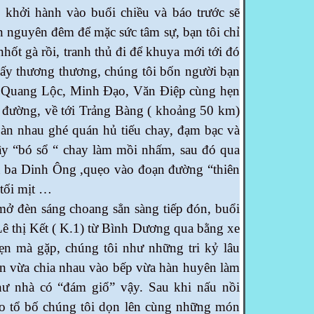
hởi hành vào buổi chiều và báo trước sẽ
n nguyên đêm để mặc sức tâm sự, bạn tôi chỉ
nhốt gà rồi, tranh thủ đi để khuya mới tới đó
ấy thương thương, chúng tôi bốn người bạn
 Quang Lộc, Minh Đạo, Văn Điệp cùng hẹn
n đường, về tới Trảng Bàng ( khoảng 50 km)
àn nhau ghé quán hủ tiếu chay, đạm bạc và
y “bó sổ “ chay làm mồi nhấm, sau đó qua
ã ba Dinh Ông ,quẹo vào đoạn đường “thiên
 tối mịt …
 đèn sáng choang sẳn sàng tiếp đón, buổi
Lê thị Kết ( K.1) từ Bình Dương qua bằng xe
ẹn mà gặp, chúng tôi như những tri kỷ lâu
ên vừa chia nhau vào bếp vừa hàn huyên làm
ư nhà có “đám giổ” vậy. Sau khi nấu nồi
to tổ bố chúng tôi dọn lên cùng những món