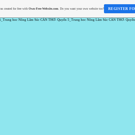
REGISTER FO
as created for free with
Own-Free-Website.com
. Do you want your own website too?
5_Trung hoc Nông Lâm Súc CẦN THƠ- Quyển 5_Trung hoc Nông Lâm Súc CẦN THƠ- Quyển