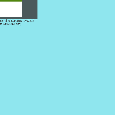
đọc kể từ 5/3/2015: 1407815
ors (3851864 hits)