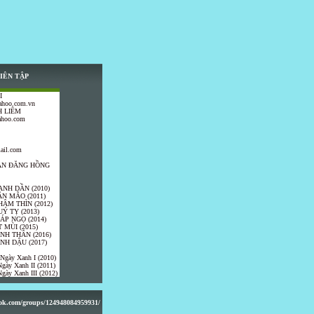
IÊN TẬP
I
ahoo.com.vn
 LIÊM
ahoo.com
ail.com
TRẦN ĐĂNG HỒNG
ANH DẦN (2010)
ÂN MÃO (2011)
HÂM THÌN (2012)
UÝ TỴ (2013)
IÁP NGỌ (2014)
 MÙI (2015)
ÍNH THÂN (2016)
INH DẬU (2017)
 Ngày Xanh I (2010)
gày Xanh II (2011)
gày Xanh III (2012)
ook.com/groups/124948084959931/