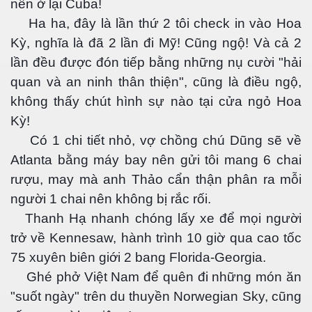
nên ở lại Cuba!
Ha ha, đây là lần thứ 2 tôi check in vào Hoa
Kỳ, nghĩa là đã 2 lần đi Mỹ! Cũng ngộ! Và cả 2
lần đều được đón tiếp bằng những nụ cười "hải
quan và an ninh thân thiện", cũng là điều ngộ,
không thấy chút hình sự nào tại cửa ngỏ Hoa
Kỳ!
Có 1 chi tiết nhỏ, vợ chồng chú Dũng sẽ về
Atlanta bằng máy bay nên gửi tôi mang 6 chai
rượu, may mà anh Thảo cẩn thận phân ra mỗi
người 1 chai nên không bị rắc rối.
Thanh Hạ nhanh chóng lấy xe để mọi người
trở về Kennesaw, hành trình 10 giờ qua cao tốc
75 xuyên biên giới 2 bang Florida-Georgia.
Ghé phở Việt Nam để quên đi những món ăn
"suốt ngày" trên du thuyền Norwegian Sky, cũng