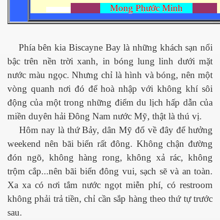
Mong Phước Minh
 Nam Bộ xưa
Phía bên kia Biscayne Bay là những khách sạn nổi
bậc trên nền trời xanh, in bóng lung linh dưới mặt
 Biển 2015
nước màu ngọc. Nhưng chỉ là hình và bóng, nên một
vòng quanh nơi đó để hoà nhập với không khí sôi
động của một trong những điểm du lịch hấp dẫn của
miền duyên hải Đông Nam nước Mỹ, thật là thú vị.
Hôm nay là thứ Bảy, dân Mỹ đổ về đây để hưởng
weekend nên bãi biển rất đông. Không chận đường
đón ngõ, không hàng rong, không xả rác, không
trộm cắp...nên bãi biển đông vui, sạch sẽ và an toàn.
Xa xa có nơi tắm nước ngọt miễn phí, có restroom
không phải trả tiền, chỉ cần sắp hàng theo thứ tự trước
NAY
sau.