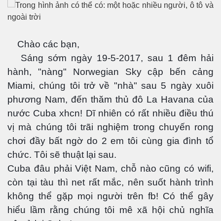
Chào các bạn,
Sáng sớm ngày 19-5-2017, sau 1 đêm hải
hành, "nàng" Norwegian Sky cập bến cảng
Miami, chúng tôi trở về "nhà" sau 5 ngày xuôi
phương Nam, đến thăm thủ đô La Havana của
 Trí
nước Cuba xhcn! Dĩ nhiên có rất nhiều điều thú
vị mà chúng tôi trãi nghiệm trong chuyến rong
Mây
chơi đầy bất ngờ do 2 em tôi cùng gia đình tổ
chức. Tôi sẽ thuật lại sau.
Cuba đâu phải Việt Nam, chỗ nào cũng có wifi,
còn tại tàu thì net rất mắc, nên suốt hành trình
không thể gặp mọi người trên fb! Có thể gây
hiểu lầm rằng chúng tôi mê xã hội chủ nghĩa
)